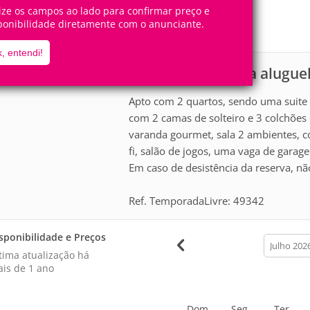
6
2
Pessoas
Quartos
lize os campos ao lado para confirmar preço e
ponibilidade diretamente com o anunciante.
1
Suíte
, entendi!
Apartamento para alugue
scrição
Apto com 2 quartos, sendo uma suite 
com 2 camas de solteiro e 3 colchões e
varanda gourmet, sala 2 ambientes, coz
fi, salão de jogos, uma vaga de garage
Em caso de desistência da reserva, n
Ref. TemporadaLivre: 49342
sponibilidade e Preços
calendar
month
tima atualização há
is de 1 ano
Dom
Seg
Ter