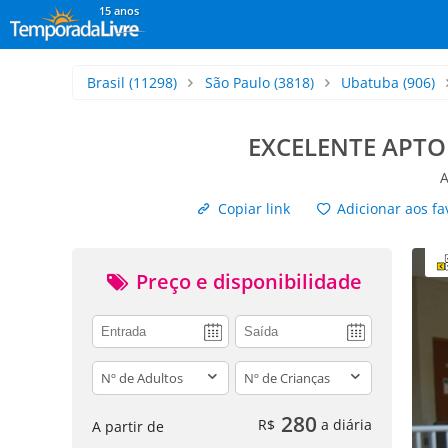
15 anos
Brasil
(11298)
São Paulo
(3818)
Ubatuba
(906)
EXCELENTE APTO 
A
Copiar link
Adicionar aos fa
Preço e disponibilidade
adults
children
280
R$
a diária
A partir de