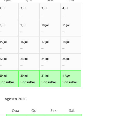
1 Jul
2 Jul
3 Jul
4 Jul
--
--
--
--
8 Jul
9 Jul
10 Jul
11 Jul
--
--
--
--
15 Jul
16 Jul
17 Jul
18 Jul
--
--
--
--
22 Jul
23 Jul
24 Jul
25 Jul
--
--
--
--
29 Jul
30 Jul
31 Jul
1 Ago
Consultar
Consultar
Consultar
Consultar
Agosto 2026
Qua
Qui
Sex
Sáb