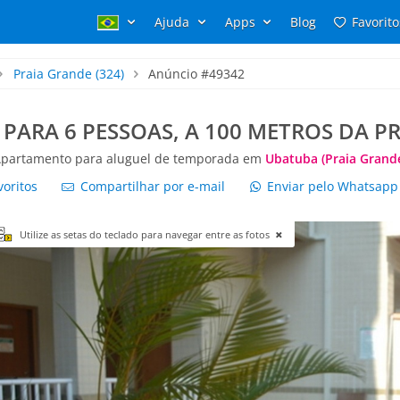
Ajuda
Apps
Blog
Favorito
Praia Grande
(324)
Anúncio #49342
PARA 6 PESSOAS, A 100 METROS DA P
partamento para aluguel de temporada em
Ubatuba (Praia Grand
voritos
Compartilhar por e-mail
Enviar pelo Whatsap
Utilize as setas do teclado para navegar entre as fotos