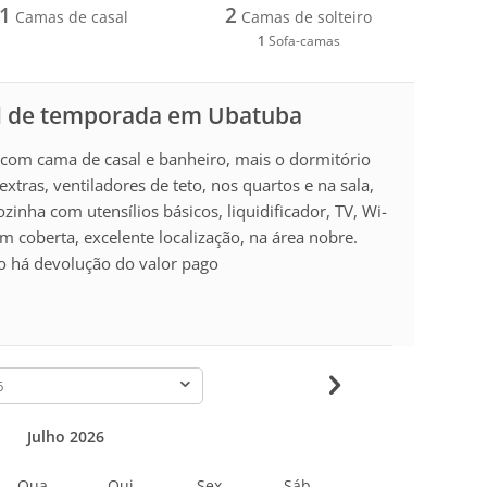
1
2
Camas de casal
Camas de solteiro
1
Sofa-camas
l de temporada em Ubatuba
com cama de casal e banheiro, mais o dormitório
xtras, ventiladores de teto, nos quartos e na sala,
inha com utensílios básicos, liquidificador, TV, Wi-
m coberta, excelente localização, na área nobre.
ão há devolução do valor pago
-
Julho 2026
Qua
Qui
Sex
Sáb