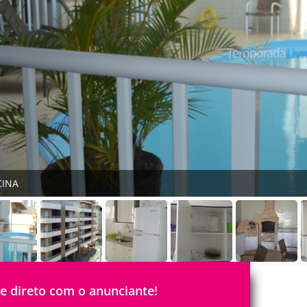
CINA
le direto com o anunciante!