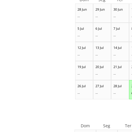
28 Jun
29 Jun
30 Jun
--
--
--
5 Jul
6 Jul
7 Jul
--
--
--
12 Jul
13 Jul
14 Jul
--
--
--
19 Jul
20 Jul
21 Jul
--
--
--
26 Jul
27 Jul
28 Jul
--
--
--
Dom
Seg
Ter