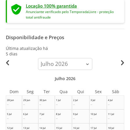
Locação 100% garantida
Anunciante verificado pelo TemporadaLivre - proteção
total antifraude
Disponibilidade e Preços
Última atualização há
5 dias
calendar-
month
Julho 2026
Dom
Seg
Ter
Qua
Qui
Sex
Sáb
28 Jun
29 Jun
30 Jun
1 Jul
2 Jul
3 Jul
4 Jul
--
--
--
--
--
--
--
5 Jul
6 Jul
7 Jul
8 Jul
9 Jul
10 Jul
11 Jul
--
--
--
--
--
--
--
12 Jul
13 Jul
14 Jul
15 Jul
16 Jul
17 Jul
18 Jul