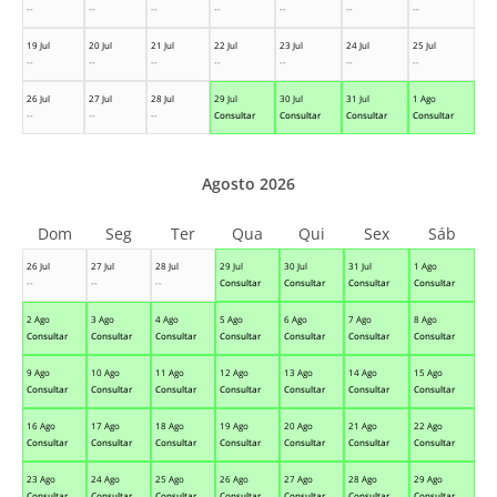
--
--
--
--
--
--
--
19 Jul
20 Jul
21 Jul
22 Jul
23 Jul
24 Jul
25 Jul
--
--
--
--
--
--
--
26 Jul
27 Jul
28 Jul
29 Jul
30 Jul
31 Jul
1 Ago
--
--
--
Consultar
Consultar
Consultar
Consultar
Agosto 2026
Dom
Seg
Ter
Qua
Qui
Sex
Sáb
26 Jul
27 Jul
28 Jul
29 Jul
30 Jul
31 Jul
1 Ago
--
--
--
Consultar
Consultar
Consultar
Consultar
2 Ago
3 Ago
4 Ago
5 Ago
6 Ago
7 Ago
8 Ago
Consultar
Consultar
Consultar
Consultar
Consultar
Consultar
Consultar
9 Ago
10 Ago
11 Ago
12 Ago
13 Ago
14 Ago
15 Ago
Consultar
Consultar
Consultar
Consultar
Consultar
Consultar
Consultar
16 Ago
17 Ago
18 Ago
19 Ago
20 Ago
21 Ago
22 Ago
Consultar
Consultar
Consultar
Consultar
Consultar
Consultar
Consultar
23 Ago
24 Ago
25 Ago
26 Ago
27 Ago
28 Ago
29 Ago
Consultar
Consultar
Consultar
Consultar
Consultar
Consultar
Consultar