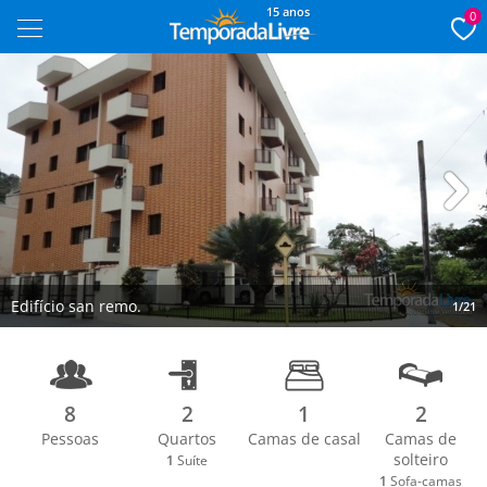
15 anos
0
Next
Edifício san remo.
1/21
8
2
1
2
Pessoas
Quartos
Camas de casal
Camas de
solteiro
1
Suíte
1
Sofa-camas