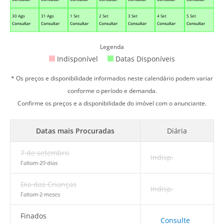
30 Ago
31 Ago
1 Set
2 Set
3 Set
4 Set
5 Set
Consultar
Consultar
Consultar
Consultar
Consultar
Consultar
Consultar
Legenda
Indisponível
Datas Disponíveis
* Os preços e disponibilidade informados neste calendário podem variar
conforme o período e demanda.
Confirme os preços e a disponibilidade do imóvel com o anunciante.
Datas mais Procuradas
Diária
7 de setembro
Indisp.
Faltam 29 dias
Dia das Crianças
Indisp.
Faltam 2 meses
Finados
Consulte