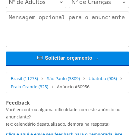
contact_message
Solicitar orçamento →
Brasil
(11275)
São Paulo
(3809)
Ubatuba
(906)
Praia Grande
(325)
Anúncio #30956
Feedback
Você encontrou alguma dificuldade com este anúncio ou
anunciante?
(ex: calendário desatualizado, demora na resposta)
Clique aqui e envie seu feedback para o TemporadaLivre