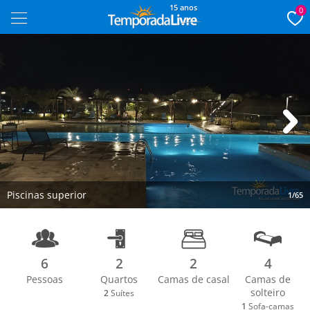
15 anos
0
Next
Piscinas superior
1/65
6
2
2
4
Pessoas
Quartos
Camas de casal
Camas de
solteiro
2
Suítes
1
Sofa-camas