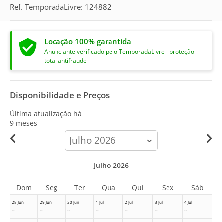
Ref. TemporadaLivre: 124882
Locação 100% garantida
Anunciante verificado pelo TemporadaLivre - proteção
total antifraude
Disponibilidade e Preços
Última atualização há
9 meses
calendar-
month
Julho 2026
Dom
Seg
Ter
Qua
Qui
Sex
Sáb
28 Jun
29 Jun
30 Jun
1 Jul
2 Jul
3 Jul
4 Jul
--
--
--
--
--
--
--