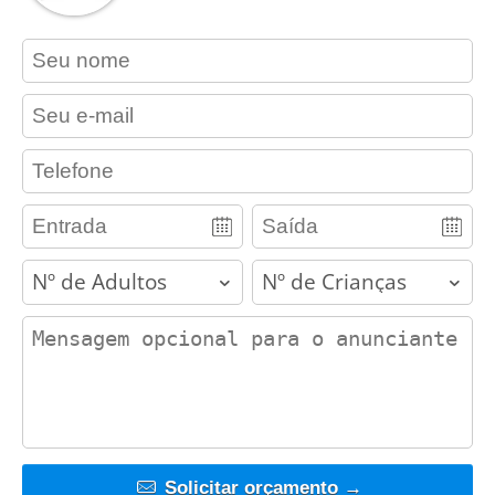
contact_name
contact_email
contact_phone
adults
children
contact_message
Solicitar orçamento →