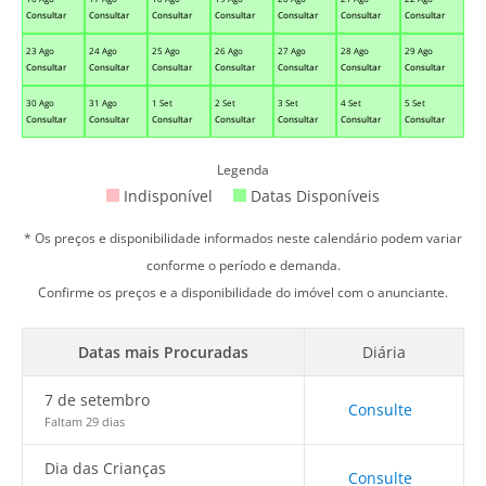
Consultar
Consultar
Consultar
Consultar
Consultar
Consultar
Consultar
23 Ago
24 Ago
25 Ago
26 Ago
27 Ago
28 Ago
29 Ago
Consultar
Consultar
Consultar
Consultar
Consultar
Consultar
Consultar
30 Ago
31 Ago
1 Set
2 Set
3 Set
4 Set
5 Set
Consultar
Consultar
Consultar
Consultar
Consultar
Consultar
Consultar
Legenda
Indisponível
Datas Disponíveis
* Os preços e disponibilidade informados neste calendário podem variar
conforme o período e demanda.
Confirme os preços e a disponibilidade do imóvel com o anunciante.
Datas mais Procuradas
Diária
7 de setembro
Consulte
Faltam 29 dias
Dia das Crianças
Consulte