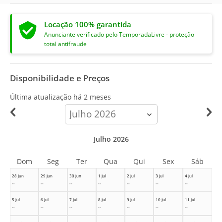
Locação 100% garantida
Anunciante verificado pelo TemporadaLivre - proteção
total antifraude
Disponibilidade e Preços
Última atualização há
2 meses
calendar-
month
Julho 2026
Dom
Seg
Ter
Qua
Qui
Sex
Sáb
28 Jun
29 Jun
30 Jun
1 Jul
2 Jul
3 Jul
4 Jul
--
--
--
--
--
--
--
5 Jul
6 Jul
7 Jul
8 Jul
9 Jul
10 Jul
11 Jul
--
--
--
--
--
--
--