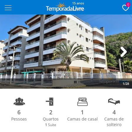
15 anos
0
Next
1/28
6
2
1
4
Pessoas
Quartos
Camas de casal
Camas de
solteiro
1
Suíte