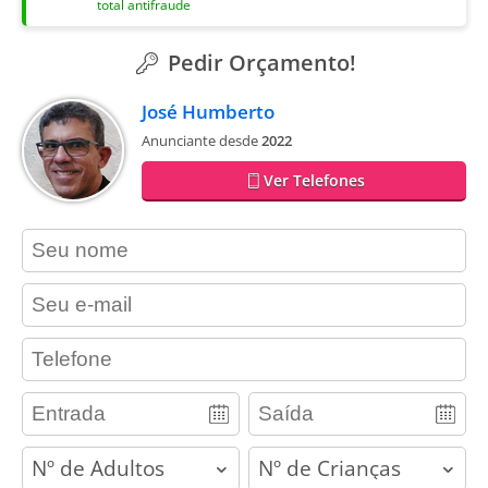
total antifraude
Pedir Orçamento!
José Humberto
Anunciante desde
2022
Ver Telefones
contact_name
contact_email
contact_phone
adults
children