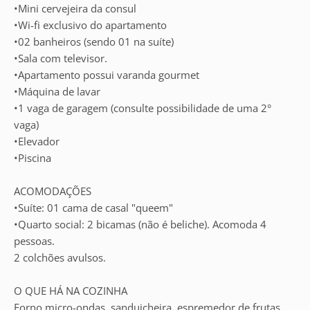
•Mini cervejeira da consul
•Wi-fi exclusivo do apartamento
•02 banheiros (sendo 01 na suíte)
•Sala com televisor.
•Apartamento possui varanda gourmet
•Máquina de lavar
•1 vaga de garagem (consulte possibilidade de uma 2°
vaga)
•Elevador
•Piscina
ACOMODAÇÕES
•Suíte: 01 cama de casal "queem"
•Quarto social: 2 bicamas (não é beliche). Acomoda 4
pessoas.
2 colchões avulsos.
O QUE HÁ NA COZINHA
Forno micro-ondas, sanduicheira, espremedor de frutas,