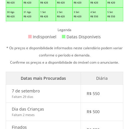
R$
420
R$
420
R$
420
R$
420
R$
420
R$
420
R$
420
30 Ago
31 Ago
1 Set
2 Set
3 Set
4 Set
5 Set
R$
420
R$
420
R$
420
R$
420
R$
420
R$
550
R$
550
Legenda
Indisponível
Datas Disponíveis
* Os preços e disponibilidade informados neste calendário podem variar
conforme o período e demanda.
Confirme os preços e a disponibilidade do imóvel com o anunciante.
Datas mais Procuradas
Diária
7 de setembro
R$
550
Faltam 29 dias
Dia das Crianças
R$
500
Faltam 2 meses
Finados