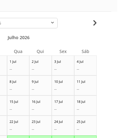
-
Julho 2026
Qua
Qui
Sex
Sáb
1 Jul
2 Jul
3 Jul
4 Jul
--
--
--
--
8 Jul
9 Jul
10 Jul
11 Jul
--
--
--
--
15 Jul
16 Jul
17 Jul
18 Jul
--
--
--
--
22 Jul
23 Jul
24 Jul
25 Jul
--
--
--
--