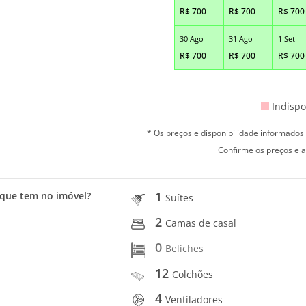
R$
700
R$
700
R$
700
30 Ago
31 Ago
1 Set
R$
700
R$
700
R$
700
Indispo
* Os preços e disponibilidade informado
Confirme os preços e a
1
que tem no imóvel?
Suítes
2
Camas de casal
0
Beliches
12
Colchões
4
Ventiladores