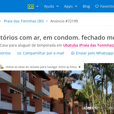
Ajuda
Apps
Blog
Favorito
Praia das Toninhas
(90)
Anúncio #72199
itórios com ar, em condom. fechado 
Casa para aluguel de temporada em
Ubatuba (Praia das Toninhas
voritos
Compartilhar por e-mail
Enviar pelo Whatsap
Utilize as setas do teclado para navegar entre as fotos