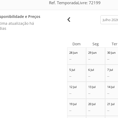
Ref. TemporadaLivre: 72199
sponibilidade e Preços
calendar
month
tima atualização há
dias
Dom
Seg
Ter
28 Jun
29 Jun
30 Jun
--
--
--
5 Jul
6 Jul
7 Jul
--
--
--
12 Jul
13 Jul
14 Jul
--
--
--
19 Jul
20 Jul
21 Jul
--
--
--