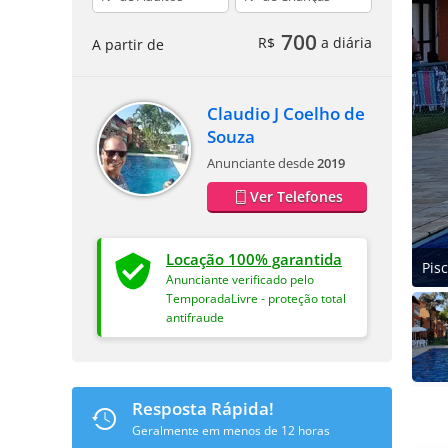
700
R$
a diária
A partir de
Claudio J Coelho de
Souza
Anunciante desde
2019
Ver Telefones
Locação 100% garantida
Pis
Anunciante verificado pelo
TemporadaLivre - proteção total
antifraude
Resposta Rápida!
Geralmente em menos de 12 horas