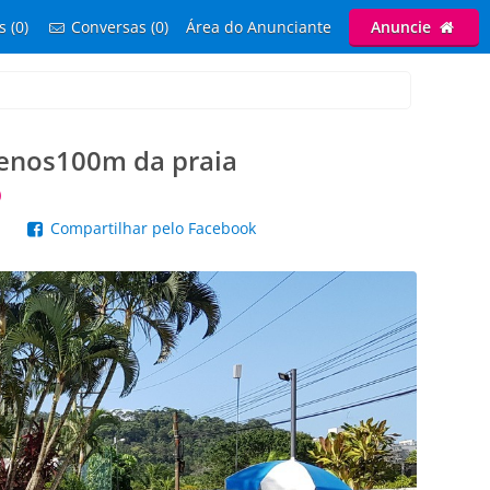
s (0)
Conversas (0)
Área do Anunciante
Anuncie
menos100m da praia
)
p
Compartilhar pelo Facebook