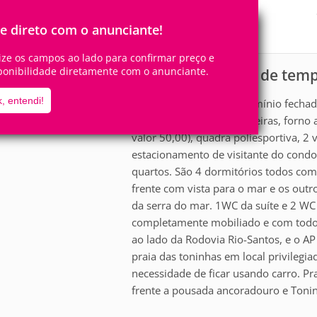
12
4
Pessoas
Quartos
1
Suíte
le direto com o anunciante!
lize os campos ao lado para confirmar preço e
ponibilidade diretamente com o anunciante.
Casa para aluguel de te
scrição
, entendi!
Excelente casa em condomínio fechad
moderno com Churrasqueiras, forno a 
valor 50,00), quadra poliesportiva, 2
estacionamento de visitante do condo
quartos. São 4 dormitórios todos com
frente com vista para o mar e os outr
da serra do mar. 1WC da suíte e 2 WC s
completamente mobiliado e com todos
ao lado da Rodovia Rio-Santos, e o AP
praia das toninhas em local privilegi
necessidade de ficar usando carro. Pra
frente a pousada ancoradouro e Tonin