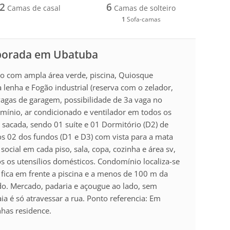
2
6
Camas de casal
Camas de solteiro
1
Sofa-camas
mporada em Ubatuba
o com ampla área verde, piscina, Quiosque
lenha e Fogão industrial (reserva com o zelador,
 vagas de garagem, possibilidade de 3a vaga no
mínio, ar condicionado e ventilador em todos os
 sacada, sendo 01 suíte e 01 Dormitório (D2) de
os 02 dos fundos (D1 e D3) com vista para a mata
ocial em cada piso, sala, copa, cozinha e área sv,
 os utensílios domésticos. Condomínio localiza-se
 fica em frente a piscina e a menos de 100 m da
ado. Mercado, padaria e açougue ao lado, sem
ia é só atravessar a rua. Ponto referencia: Em
has residence.