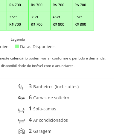
R$
700
R$
700
R$
700
R$
700
2 Set
3 Set
4 Set
5 Set
R$
700
R$
700
R$
800
R$
800
Legenda
nível
Datas Disponíveis
s neste calendário podem variar conforme o período e demanda.
 disponibilidade do imóvel com o anunciante.
3
Banheiros (incl. suítes)
6
Camas de solteiro
1
Sofa-camas
4
Ar condicionados
2
Garagem