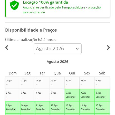
Locação 100% garantida
Anunciante verificado pelo TemporadaLivre - proteção
total antifraude
Disponibilidade e Preços
Última atualização há
2 horas
calendar-
month
Agosto 2026
Dom
Seg
Ter
Qua
Qui
Sex
Sáb
26 Jul
27 Jul
28 Jul
29 Jul
30 Jul
31 Jul
1 Ago
--
--
--
--
--
--
--
2 Ago
3 Ago
4 Ago
5 Ago
6 Ago
7 Ago
8 Ago
--
--
--
--
Consultar
Consultar
Consultar
9 Ago
10 Ago
11 Ago
12 Ago
13 Ago
14 Ago
15 Ago
Consultar
Consultar
Consultar
Consultar
Consultar
Consultar
Consultar