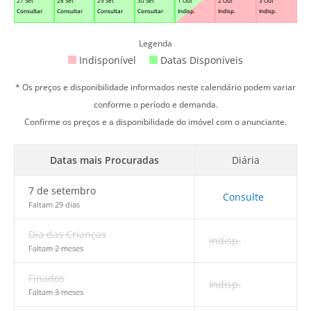
27 Set
28 Set
29 Set
30 Set
1 Out
2 Out
3 Out
Consultar
Consultar
Consultar
Consultar
Indisp.
Indisp.
Indisp.
Legenda
Indisponível
Datas Disponíveis
* Os preços e disponibilidade informados neste calendário podem variar
conforme o período e demanda.
Confirme os preços e a disponibilidade do imóvel com o anunciante.
Datas mais Procuradas
Diária
7 de setembro
Consulte
Faltam 29 dias
Dia das Crianças
Indisp.
Faltam 2 meses
Finados
Indisp.
Faltam 3 meses