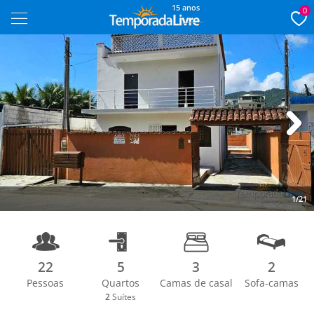
15 anos
0
Next
1/21
22
5
3
2
Pessoas
Quartos
Camas de casal
Sofa-camas
2
Suítes