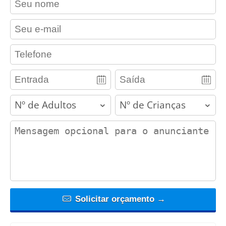
contact_email
contact_phone
adults
children
contact_message
Solicitar orçamento →