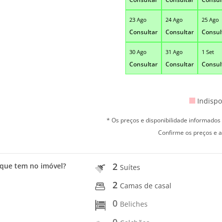
23 Ago
24 Ago
25 Ago
Consultar
Consultar
Consul
30 Ago
31 Ago
1 Set
Consultar
Consultar
Consul
Indispo
* Os preços e disponibilidade informado
Confirme os preços e a
2
que tem no imóvel?
Suítes
2
Camas de casal
0
Beliches
0