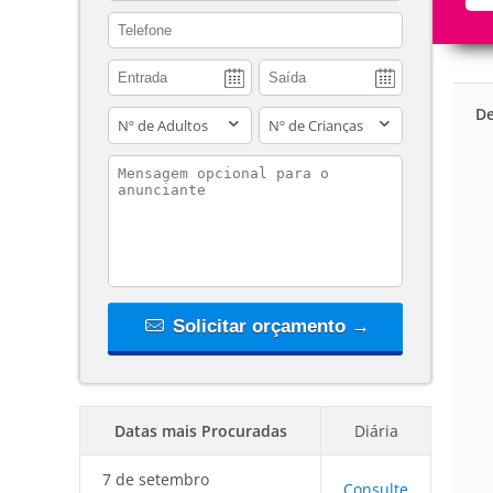
contact_phone
De
adults
children
contact_message
Solicitar orçamento →
Datas mais Procuradas
Diária
7 de setembro
Consulte