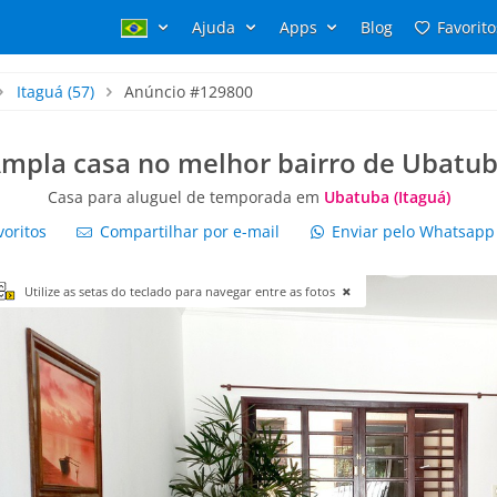
Ajuda
Apps
Blog
Favorito
Itaguá
(57)
Anúncio #129800
mpla casa no melhor bairro de Ubatu
Casa para aluguel de temporada em
Ubatuba (Itaguá)
voritos
Compartilhar por e-mail
Enviar pelo Whatsap
Utilize as setas do teclado para navegar entre as fotos