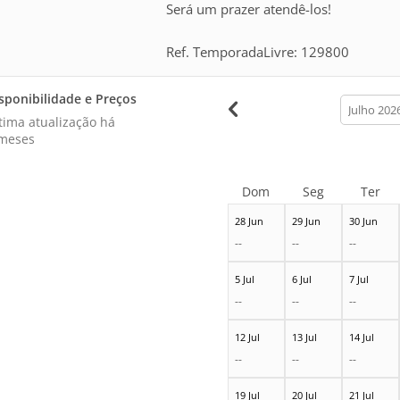
Será um prazer atendê-los!
Ref. TemporadaLivre: 129800
sponibilidade e Preços
calendar
month
tima atualização há
meses
Dom
Seg
Ter
28 Jun
29 Jun
30 Jun
--
--
--
5 Jul
6 Jul
7 Jul
--
--
--
12 Jul
13 Jul
14 Jul
--
--
--
19 Jul
20 Jul
21 Jul