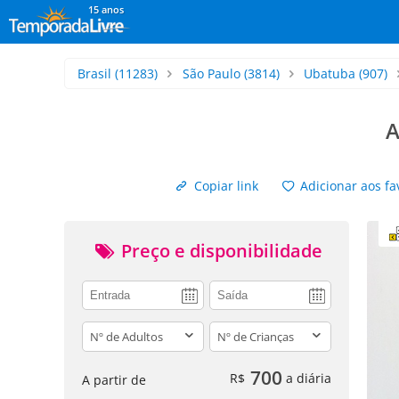
15 anos
Brasil
(11283)
São Paulo
(3814)
Ubatuba
(907)
A
Copiar link
Adicionar aos fa
Preço e disponibilidade
adults
children
700
R$
a diária
A partir de