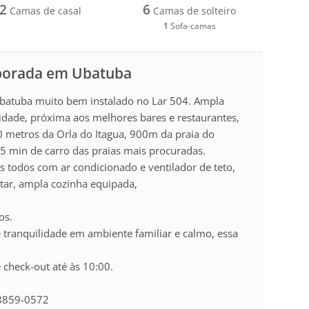
2
6
Camas de casal
Camas de solteiro
1
Sofa-camas
mporada em Ubatuba
Ubatuba muito bem instalado no Lar 504. Ampla
cidade, próxima aos melhores bares e restaurantes,
0 metros da Orla do Itagua, 900m da praia do
 5 min de carro das praias mais procuradas.
es todos com ar condicionado e ventilador de teto,
ntar, ampla cozinha equipada,
os.
 tranquilidade em ambiente familiar e calmo, essa
e check-out até às 10:00.
98859-0572