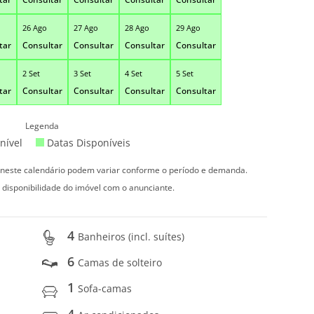
26 Ago
27 Ago
28 Ago
29 Ago
tar
Consultar
Consultar
Consultar
Consultar
2 Set
3 Set
4 Set
5 Set
tar
Consultar
Consultar
Consultar
Consultar
Legenda
nível
Datas Disponíveis
s neste calendário podem variar conforme o período e demanda.
 disponibilidade do imóvel com o anunciante.
4
Banheiros (incl. suítes)
6
Camas de solteiro
1
Sofa-camas
4