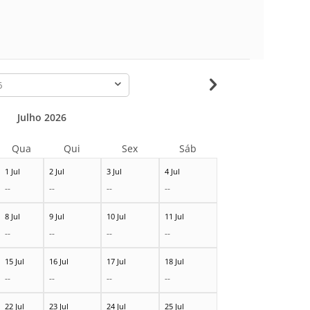
-
Julho 2026
Qua
Qui
Sex
Sáb
1 Jul
2 Jul
3 Jul
4 Jul
--
--
--
--
8 Jul
9 Jul
10 Jul
11 Jul
--
--
--
--
15 Jul
16 Jul
17 Jul
18 Jul
--
--
--
--
22 Jul
23 Jul
24 Jul
25 Jul