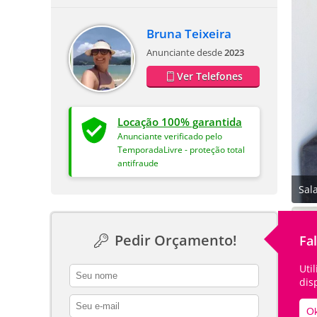
Bruna Teixeira
Anunciante desde
2023
Ver Telefones
Locação 100% garantida
Anunciante verificado pelo
TemporadaLivre - proteção total
antifraude
Sal
Pedir Orçamento!
Fa
Uti
contact_name
dis
contact_email
Ok