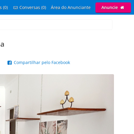
s (0)
Conversas (0)
Área do Anunciante
Anuncie
ba
p
Compartilhar pelo Facebook