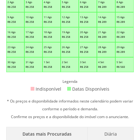
2 Ago
3 Ago
4 Ago
5 Ago
6 Ago
7 Ago
8 Ago
R$
258
R$
258
R$
258
R$
258
R$
258
R$
289
R$
289
9 Ago
10 Ago
11 Ago
12 Ago
13 Ago
14 Ago
15 Ago
R$
258
R$
258
R$
258
R$
258
R$
258
R$
289
R$
289
16 Ago
17 Ago
18 Ago
19 Ago
20 Ago
21 Ago
22 Ago
R$
258
R$
258
R$
258
R$
258
R$
258
R$
289
R$
289
23 Ago
24 Ago
25 Ago
26 Ago
27 Ago
28 Ago
29 Ago
R$
258
R$
258
R$
258
R$
258
R$
258
R$
289
R$
289
30 Ago
31 Ago
1 Set
2 Set
3 Set
4 Set
5 Set
R$
258
R$
258
R$
258
R$
258
R$
258
R$
289
R$
560
Legenda
Indisponível
Datas Disponíveis
* Os preços e disponibilidade informados neste calendário podem variar
conforme o período e demanda.
Confirme os preços e a disponibilidade do imóvel com o anunciante.
Datas mais Procuradas
Diária