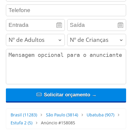
contact_phone
adults
children
contact_message
Solicitar orçamento →
Brasil
(11283)
São Paulo
(3814)
Ubatuba
(907)
Estufa 2
(5)
Anúncio #158085