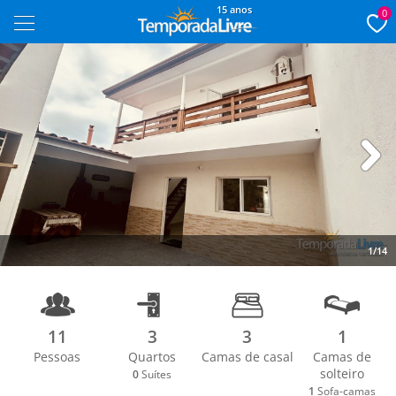
15 anos
0
Next
1/14
11
3
3
1
Pessoas
Quartos
Camas de casal
Camas de
solteiro
0
Suítes
1
Sofa-camas