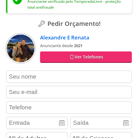
Anunciante verificado pelo TemporadaLivre - proteção
total antifraude
Pedir Orçamento!
Alexandre E Renata
Anunciante desde
2021
Ver Telefones
contact_name
contact_email
contact_phone
adults
children