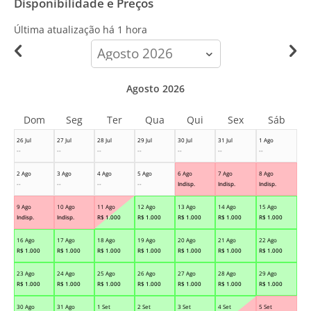
Disponibilidade e Preços
Última atualização há
1 hora
calendar-
month
Agosto 2026
Dom
Seg
Ter
Qua
Qui
Sex
Sáb
26 Jul
27 Jul
28 Jul
29 Jul
30 Jul
31 Jul
1 Ago
--
--
--
--
--
--
--
2 Ago
3 Ago
4 Ago
5 Ago
6 Ago
7 Ago
8 Ago
--
--
--
--
Indisp.
Indisp.
Indisp.
9 Ago
10 Ago
11 Ago
12 Ago
13 Ago
14 Ago
15 Ago
Indisp.
Indisp.
R$
1.000
R$
1.000
R$
1.000
R$
1.000
R$
1.000
16 Ago
17 Ago
18 Ago
19 Ago
20 Ago
21 Ago
22 Ago
R$
1.000
R$
1.000
R$
1.000
R$
1.000
R$
1.000
R$
1.000
R$
1.000
23 Ago
24 Ago
25 Ago
26 Ago
27 Ago
28 Ago
29 Ago
R$
1.000
R$
1.000
R$
1.000
R$
1.000
R$
1.000
R$
1.000
R$
1.000
30 Ago
31 Ago
1 Set
2 Set
3 Set
4 Set
5 Set