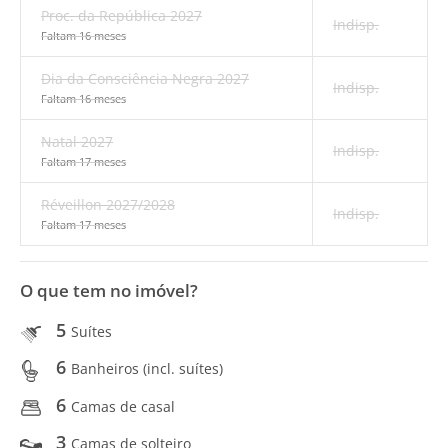
Proc. da República 2027
Indisp.
Faltam 16 meses
Dia da Consciência Negra 2027
Indisp.
Faltam 16 meses
Natal 2027
Indisp.
Faltam 17 meses
Réveillon 2027/2028
Indisp.
Faltam 17 meses
O que tem no imóvel?
5
Suítes
6
Banheiros (incl. suítes)
6
Camas de casal
3
Camas de solteiro