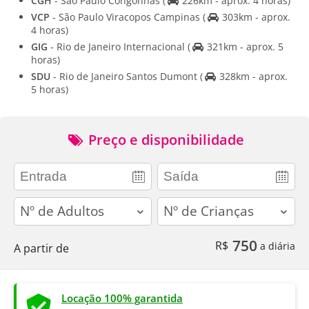
CGH
- Sao Paulo Congonhas
(
226km - aprox. 4 horas)
VCP
- São Paulo Viracopos Campinas
(
303km - aprox.
4 horas)
GIG
- Rio de Janeiro Internacional
(
321km - aprox. 5
horas)
SDU
- Rio de Janeiro Santos Dumont
(
328km - aprox.
5 horas)
Preço e disponibilidade
adults
children
750
R$
a diária
A partir de
Locação 100% garantida