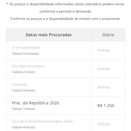
* Os preços e disponibilidade informados neste calendário podem variar
conforme o período e demanda.
Confirme os preços e a disponibilidade do imóvel com o anunciante.
Datas mais Procuradas
Diária
7 de setembro
Indisp.
Faltam 5 semanas
Dia das Crianças
Indisp.
Faltam 2 meses
Finados
Indisp.
Faltam 3 meses
Proc. da República 2026
R$
1.250
Faltam 3 meses
Dia da Consciência Negra 2026
Indisp.
Faltam 4 meses