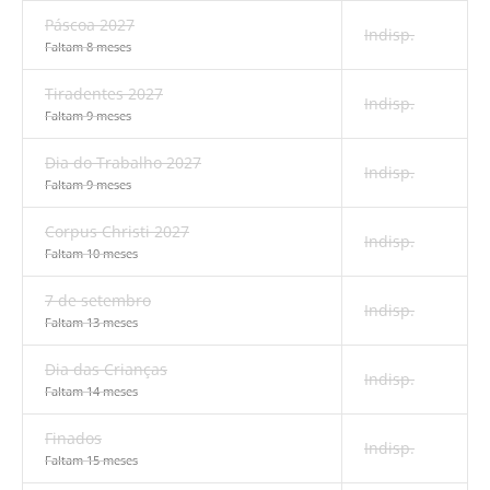
Páscoa 2027
Indisp.
Faltam 8 meses
Tiradentes 2027
Indisp.
Faltam 9 meses
Dia do Trabalho 2027
Indisp.
Faltam 9 meses
Corpus Christi 2027
Indisp.
Faltam 10 meses
7 de setembro
Indisp.
Faltam 13 meses
Dia das Crianças
Indisp.
Faltam 14 meses
Finados
Indisp.
Faltam 15 meses