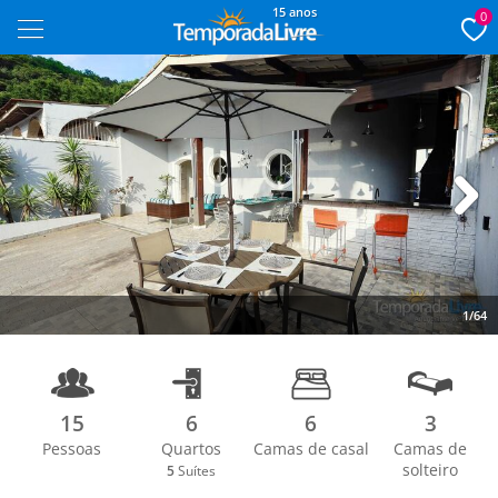
15 anos
0
Next
1/64
15
6
6
3
Pessoas
Quartos
Camas de casal
Camas de
solteiro
5
Suítes