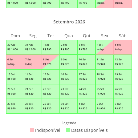
R$
1.000
R$
1.000
R$
790
R$
790
R$
790
Indisp.
Indisp.
Setembro 2026
Dom
Seg
Ter
Qua
Qui
Sex
Sáb
30 Ago
31 Ago
1 Set
2 Set
3 Set
4 Set
5 Set
R$
1.000
R$
1.000
R$
790
R$
790
R$
790
Indisp.
Indisp.
6 Set
7 Set
8 Set
9 Set
10 Set
11 Set
12 Set
Indisp.
Indisp.
R$
820
R$
820
R$
820
R$
920
R$
920
13 Set
14 Set
15 Set
16 Set
17 Set
18 Set
19 Set
R$
920
R$
820
R$
820
R$
820
R$
820
R$
920
R$
920
20 Set
21 Set
22 Set
23 Set
24 Set
25 Set
26 Set
R$
920
R$
820
R$
820
R$
820
R$
820
R$
920
R$
920
27 Set
28 Set
29 Set
30 Set
1 Out
2 Out
3 Out
R$
920
R$
820
R$
820
R$
820
R$
820
R$
920
R$
920
Legenda
Indisponível
Datas Disponíveis