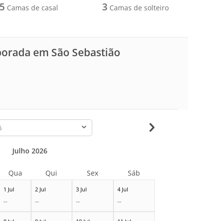
5
3
Camas de casal
Camas de solteiro
porada em São Sebastião
-
Julho 2026
Qua
Qui
Sex
Sáb
1 Jul
2 Jul
3 Jul
4 Jul
--
--
--
--