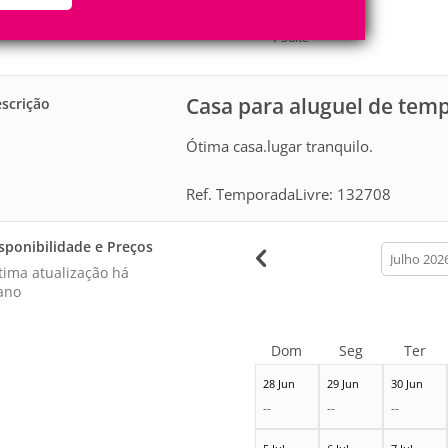
9
3
Pessoas
Quartos
1
Suíte
Casa para aluguel de tem
scrição
Ótima casa.lugar tranquilo.
Ref. TemporadaLivre: 132708
sponibilidade e Preços
calendar
month
tima atualização há
ano
Dom
Seg
Ter
28 Jun
29 Jun
30 Jun
--
--
--