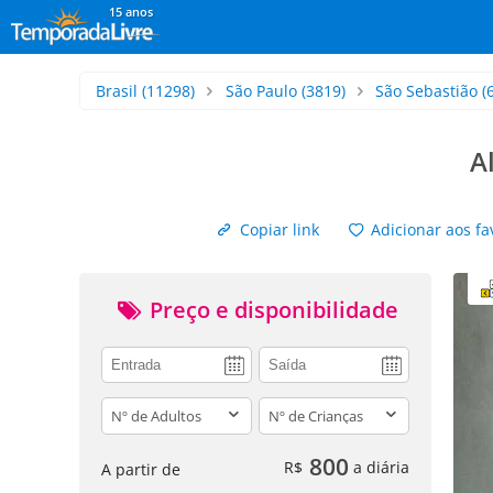
15 anos
Brasil
(11298)
São Paulo
(3819)
São Sebastião
(
A
Copiar link
Adicionar aos fa
Preço e disponibilidade
adults
children
800
R$
a diária
A partir de