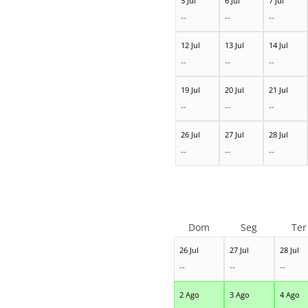
5 Jul
6 Jul
7 Jul
--
--
--
12 Jul
13 Jul
14 Jul
--
--
--
19 Jul
20 Jul
21 Jul
--
--
--
26 Jul
27 Jul
28 Jul
--
--
--
Dom
Seg
Ter
26 Jul
27 Jul
28 Jul
--
--
--
2 Ago
3 Ago
4 Ago