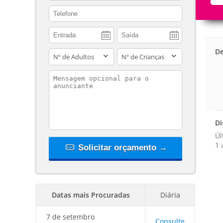
contact_phone
De
adults
children
contact_message
Di
Úl
1 
Solicitar orçamento →
Datas mais Procuradas
Diária
7 de setembro
Consulte