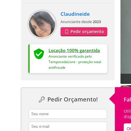
Claudineide
Anunciante desde
2023
Pedir orçamento
Locação 100% garantida
Anunciante verificado pelo
TemporadaLivre - proteção total
antifraude
Pedir Orçamento!
Fa
Uti
contact_name
dis
contact_email
Ok