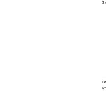
2
A
Lo
(c