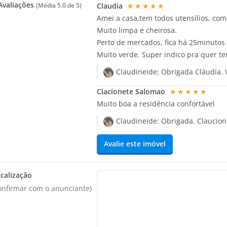
valiações
Claudia
★★★★★
(Média
5.0
de 5)
Amei a casa,tem todos utensílios, com
Muito limpa e cheirosa.
Perto de mercados, fica há 25minutos 
Muito verde. Super indico pra quer te
Claudineide:
Obrigada Cláudia. 
Clacionete Salomao
★★★★★
Muito boa a residência confortável
Claudineide:
Obrigada. Claucion
Avalie este imóvel
calização
onfirmar com o anunciante)