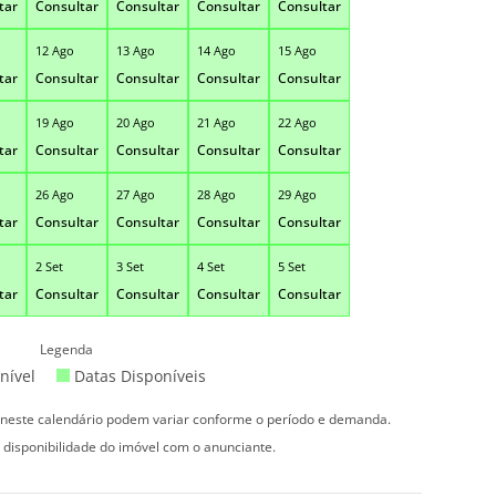
tar
Consultar
Consultar
Consultar
Consultar
12 Ago
13 Ago
14 Ago
15 Ago
tar
Consultar
Consultar
Consultar
Consultar
19 Ago
20 Ago
21 Ago
22 Ago
tar
Consultar
Consultar
Consultar
Consultar
26 Ago
27 Ago
28 Ago
29 Ago
tar
Consultar
Consultar
Consultar
Consultar
2 Set
3 Set
4 Set
5 Set
tar
Consultar
Consultar
Consultar
Consultar
Legenda
nível
Datas Disponíveis
s neste calendário podem variar conforme o período e demanda.
 disponibilidade do imóvel com o anunciante.