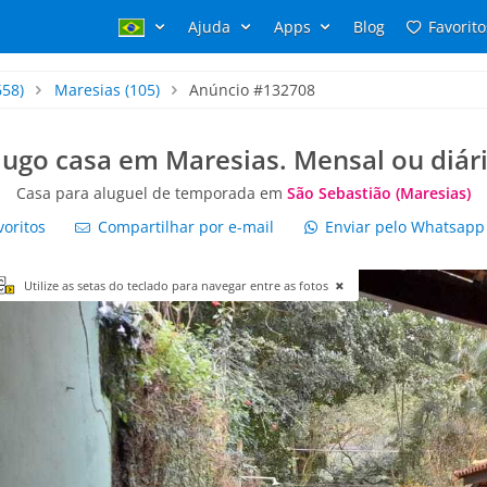
Ajuda
Apps
Blog
Favorito
658)
Maresias
(105)
Anúncio #132708
lugo casa em Maresias. Mensal ou diári
Casa para aluguel de temporada em
São Sebastião (Maresias)
voritos
Compartilhar por e-mail
Enviar pelo Whatsap
Utilize as setas do teclado para navegar entre as fotos