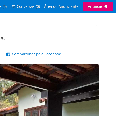
s (0)
Conversas (0)
Área do Anunciante
Anuncie
a.
p
Compartilhar pelo Facebook