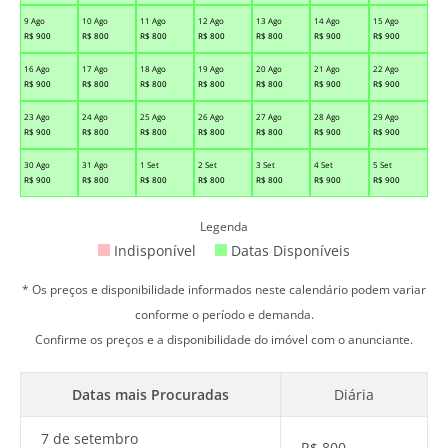
9 Ago
10 Ago
11 Ago
12 Ago
13 Ago
14 Ago
15 Ago
R$
900
R$
800
R$
800
R$
800
R$
800
R$
900
R$
900
16 Ago
17 Ago
18 Ago
19 Ago
20 Ago
21 Ago
22 Ago
R$
900
R$
800
R$
800
R$
800
R$
800
R$
900
R$
900
23 Ago
24 Ago
25 Ago
26 Ago
27 Ago
28 Ago
29 Ago
R$
900
R$
800
R$
800
R$
800
R$
800
R$
900
R$
900
30 Ago
31 Ago
1 Set
2 Set
3 Set
4 Set
5 Set
R$
900
R$
800
R$
800
R$
800
R$
800
R$
900
R$
900
Legenda
Indisponível
Datas Disponíveis
* Os preços e disponibilidade informados neste calendário podem variar
conforme o período e demanda.
Confirme os preços e a disponibilidade do imóvel com o anunciante.
Datas mais Procuradas
Diária
7 de setembro
R$
800