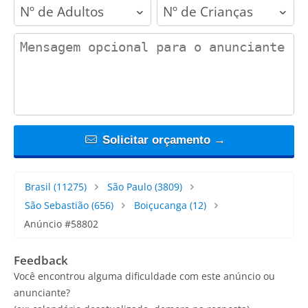
adults
children
contact_message
Solicitar orçamento →
Brasil
(11275)
São Paulo
(3809)
São Sebastião
(656)
Boiçucanga
(12)
Anúncio #58802
Feedback
Você encontrou alguma dificuldade com este anúncio ou
anunciante?