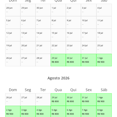
Dom
Seg
Ter
Qua
Qui
Sex
Sáb
28 Jun
29 Jun
30 Jun
1 Jul
2 Jul
3 Jul
4 Jul
--
--
--
--
--
--
--
5 Jul
6 Jul
7 Jul
8 Jul
9 Jul
10 Jul
11 Jul
--
--
--
--
--
--
--
12 Jul
13 Jul
14 Jul
15 Jul
16 Jul
17 Jul
18 Jul
--
--
--
--
--
--
--
19 Jul
20 Jul
21 Jul
22 Jul
23 Jul
24 Jul
25 Jul
--
--
--
--
--
--
--
26 Jul
27 Jul
28 Jul
29 Jul
30 Jul
31 Jul
1 Ago
--
--
--
R$
800
R$
800
R$
900
R$
900
Agosto 2026
Dom
Seg
Ter
Qua
Qui
Sex
Sáb
26 Jul
27 Jul
28 Jul
29 Jul
30 Jul
31 Jul
1 Ago
--
--
--
R$
800
R$
800
R$
900
R$
900
2 Ago
3 Ago
4 Ago
5 Ago
6 Ago
7 Ago
8 Ago
R$
900
R$
800
R$
800
R$
800
R$
800
R$
900
R$
900