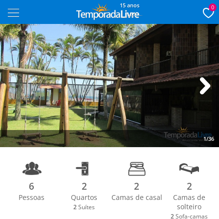
15 anos
0
Next
1/36
6
2
2
2
Pessoas
Quartos
Camas de casal
Camas de
solteiro
2
Suítes
2
Sofa-camas