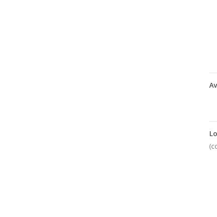
Av
Lo
(c