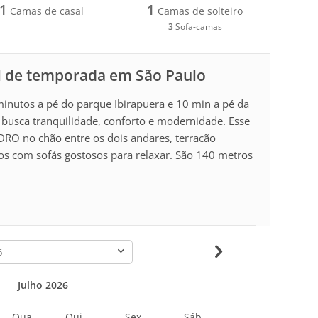
1
1
Camas de casal
Camas de solteiro
3
Sofa-camas
l de temporada em São Paulo
minutos a pé do parque Ibirapuera e 10 min a pé da
 busca tranquilidade, conforto e modernidade. Esse
RO no chão entre os dois andares, terracão
ços com sofás gostosos para relaxar. São 140 metros
-
Julho 2026
Qua
Qui
Sex
Sáb