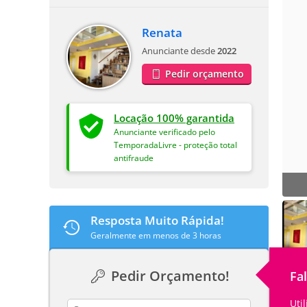
Renata
Anunciante desde
2022
Pedir orçamento
Locação 100% garantida
Anunciante verificado pelo
TemporadaLivre - proteção total
antifraude
Resposta Muito Rápida!
Geralmente em menos de 3 horas
Pedir Orçamento!
Fa
Uti
contact_name