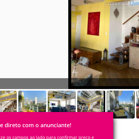
le direto com o anunciante!
lize os campos ao lado para confirmar preço e