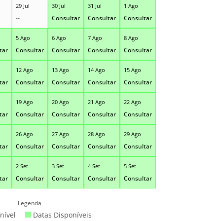
29 Jul
30 Jul
31 Jul
1 Ago
--
Consultar
Consultar
Consultar
5 Ago
6 Ago
7 Ago
8 Ago
tar
Consultar
Consultar
Consultar
Consultar
12 Ago
13 Ago
14 Ago
15 Ago
tar
Consultar
Consultar
Consultar
Consultar
19 Ago
20 Ago
21 Ago
22 Ago
tar
Consultar
Consultar
Consultar
Consultar
26 Ago
27 Ago
28 Ago
29 Ago
tar
Consultar
Consultar
Consultar
Consultar
2 Set
3 Set
4 Set
5 Set
tar
Consultar
Consultar
Consultar
Consultar
Legenda
nível
Datas Disponíveis