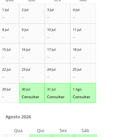
1 Jul
2 Jul
3 Jul
4 Jul
--
--
--
--
8 Jul
9 Jul
10 Jul
11 Jul
--
--
--
--
15 Jul
16 Jul
17 Jul
18 Jul
--
--
--
--
22 Jul
23 Jul
24 Jul
25 Jul
--
--
--
--
29 Jul
30 Jul
31 Jul
1 Ago
--
Consultar
Consultar
Consultar
Agosto 2026
Qua
Qui
Sex
Sáb