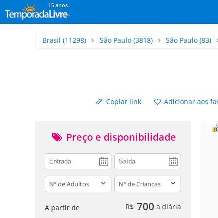
15 anos
Brasil
(11298)
São Paulo
(3818)
São Paulo
(83)
Copiar link
Adicionar aos fa
Preço e disponibilidade
adults
children
700
R$
a diária
A partir de