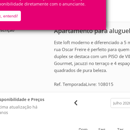
2
2
ponibilidade diretamente com o anunciante.
Pessoas
Quartos
1
Suíte
, entendi!
Apartamento para alugue
scrição
Este loft moderno e diferenciado a 5 
rua Oscar Freire é perfeito para quem
duplex se destaca com um PISO de VID
Gourmet, jacuzzi no terraço e 4 espa
quadrados de pura beleza.
Ref. TemporadaLivre: 108015
sponibilidade e Preços
calendar
month
tima atualização há
anos
Dom
Seg
Ter