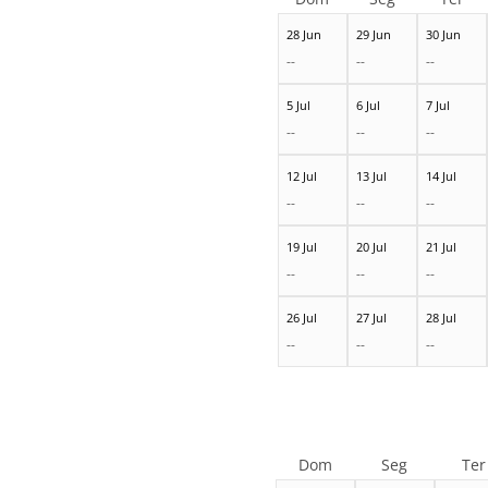
28 Jun
29 Jun
30 Jun
--
--
--
5 Jul
6 Jul
7 Jul
--
--
--
12 Jul
13 Jul
14 Jul
--
--
--
19 Jul
20 Jul
21 Jul
--
--
--
26 Jul
27 Jul
28 Jul
--
--
--
Dom
Seg
Ter