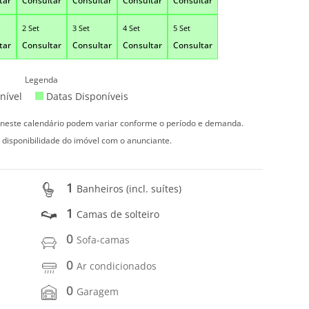
tar
Consultar
Consultar
Consultar
Consultar
2 Set
3 Set
4 Set
5 Set
tar
Consultar
Consultar
Consultar
Consultar
Legenda
nível
Datas Disponíveis
s neste calendário podem variar conforme o período e demanda.
 disponibilidade do imóvel com o anunciante.
1
Banheiros (incl. suítes)
1
Camas de solteiro
0
Sofa-camas
0
Ar condicionados
0
Garagem