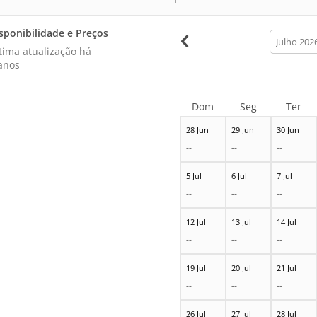
sponibilidade e Preços
calendar
month
tima atualização há
anos
Dom
Seg
Ter
28 Jun
29 Jun
30 Jun
--
--
--
5 Jul
6 Jul
7 Jul
--
--
--
12 Jul
13 Jul
14 Jul
--
--
--
19 Jul
20 Jul
21 Jul
--
--
--
26 Jul
27 Jul
28 Jul