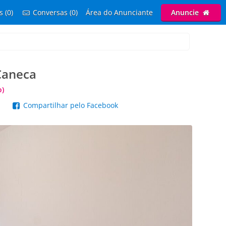
s (0)
Conversas (0)
Área do Anunciante
Anuncie
 Caneca
o)
p
Compartilhar pelo Facebook