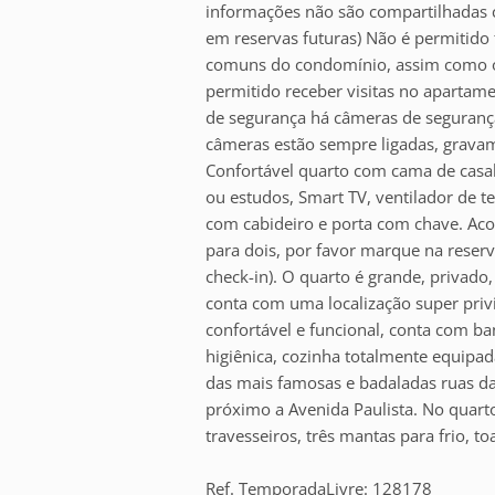
informações não são compartilhadas co
em reservas futuras) Não é permitido
comuns do condomínio, assim como o u
permitido receber visitas no aparta
de segurança há câmeras de segurança 
câmeras estão sempre ligadas, grava
Confortável quarto com cama de casal,
ou estudos, Smart TV, ventilador de te
com cabideiro e porta com chave. Ac
para dois, por favor marque na rese
check-in). O quarto é grande, privad
conta com uma localização super priv
confortável e funcional, conta com ba
higiênica, cozinha totalmente equipad
das mais famosas e badaladas ruas da
próximo a Avenida Paulista. No quarto
travesseiros, três mantas para frio, t
Ref. TemporadaLivre: 128178