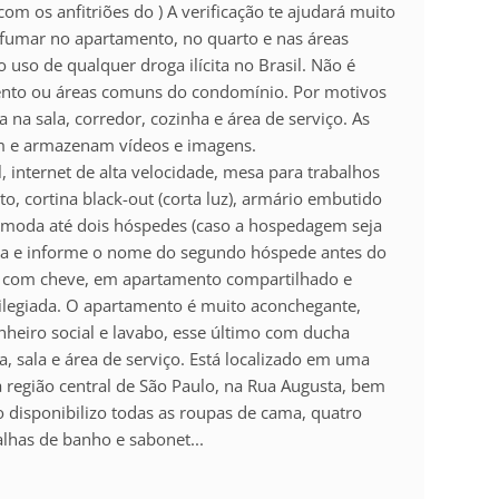
m os anfitriões do ) A verificação te ajudará muito
 fumar no apartamento, no quarto e nas áreas
so de qualquer droga ilícita no Brasil. Não é
mento ou áreas comuns do condomínio. Por motivos
na sala, corredor, cozinha e área de serviço. As
m e armazenam vídeos e imagens.
 internet de alta velocidade, mesa para trabalhos
to, cortina black-out (corta luz), armário embutido
omoda até dois hóspedes (caso a hospedagem seja
rva e informe o nome do segundo hóspede antes do
o, com cheve, em apartamento compartilhado e
ilegiada. O apartamento é muito aconchegante,
nheiro social e lavabo, esse último com ducha
a, sala e área de serviço. Está localizado em uma
 região central de São Paulo, na Rua Augusta, bem
 disponibilizo todas as roupas de cama, quatro
oalhas de banho e sabonet...