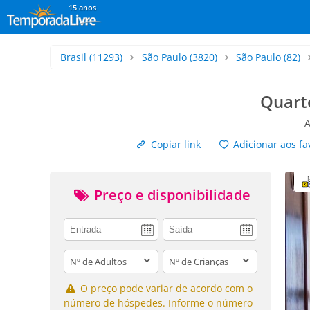
15 anos
Brasil
(11293)
São Paulo
(3820)
São Paulo
(82)
Quarto
A
Copiar link
Adicionar aos fa
Preço e disponibilidade
adults
children
O preço pode variar de acordo com o
número de hóspedes. Informe o número