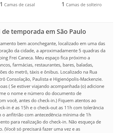
1
1
Camas de casal
Camas de solteiro
l de temporada em São Paulo
tamento bem aconchegante, localizado em uma das
coração da cidade, a aproximadamente 5 quadras da
ping Frei Caneca. Meu espaço fica próximo a
cos, farmácias, restaurantes, bares, baladas,
ões do metrô, táxis e ônibus. Localizado na Rua
rô Consolação, Paulista e Higienópolis-Mackenzie.
oas ( Se estiver viajando acompanhada (o) adicione
orme o nome e número do documento de
om você, antes do check-in.) Fiquem atentos ao
eck-in é as 15h e o check-out as 11h com tolerância
m o anfitrião com antecedência mínima de 1h
nto para realização do check-in. Não esqueça de
o. (Você só precisará fazer uma vez e as