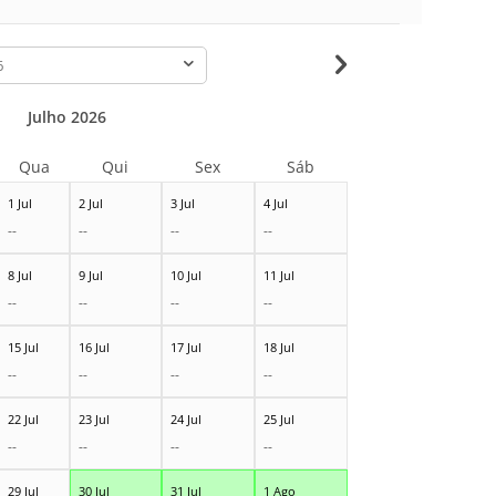
-
Julho 2026
Qua
Qui
Sex
Sáb
1 Jul
2 Jul
3 Jul
4 Jul
--
--
--
--
8 Jul
9 Jul
10 Jul
11 Jul
--
--
--
--
15 Jul
16 Jul
17 Jul
18 Jul
--
--
--
--
22 Jul
23 Jul
24 Jul
25 Jul
--
--
--
--
29 Jul
30 Jul
31 Jul
1 Ago