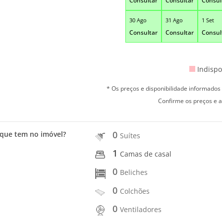
Consultar
Consultar
Consul
30 Ago
31 Ago
1 Set
Consultar
Consultar
Consul
Indispo
* Os preços e disponibilidade informado
Confirme os preços e a
0
que tem no imóvel?
Suítes
1
Camas de casal
0
Beliches
0
Colchões
0
Ventiladores