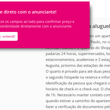
3
1
Pessoas
Quartos
0
Suítes
le direto com o anunciante!
lize os campos ao lado para confirmar preço e
Apartamento para alugue
scrição
ponibilidade diretamente com o anunciante.
Quarto grande e privado em um apar
, entendi!
ruas mais famosas de São Paulo, no 
Avenida Paulista e 2 quadras do Shop
padarias 24 horas, supermercados, ban
estacionamentos, academias e 3 estaç
Augusta, próximo das estações de met
O quarto é privado para até duas pess
o segundo hóspede na reserva e inf
identificação da pessoa que chegará c
horário de check-in e check-out. O ch
de 1h. Necessário manter contato co
quando estiver a caminho do apartame
fazer a verificação de documentos pel