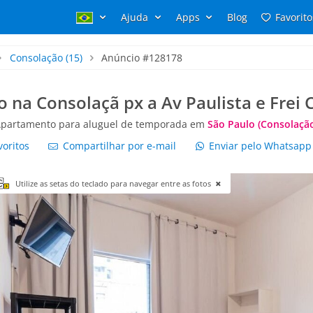
Ajuda
Apps
Blog
Favorito
Consolação
(15)
Anúncio #128178
 na Consolaçã px a Av Paulista e Frei
partamento para aluguel de temporada em
São Paulo (Consolaçã
voritos
Compartilhar por e-mail
Enviar pelo Whatsap
Utilize as setas do teclado para navegar entre as fotos