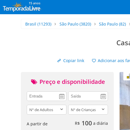
15 anos
Brasil
(11293)
São Paulo
(3820)
São Paulo
(82)
Cas
Copiar link
Adicionar aos fa
Preço e disponibilidade
adults
children
100
R$
a diária
A partir de