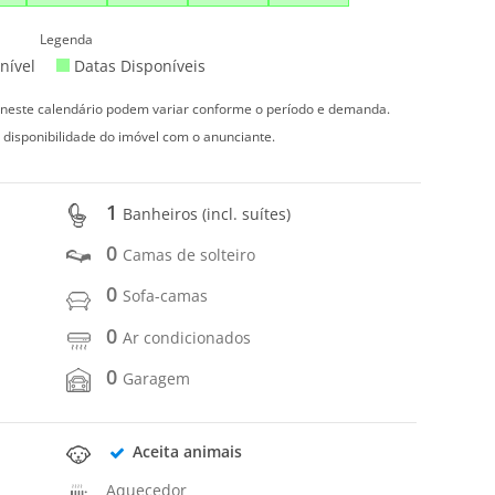
Legenda
nível
Datas Disponíveis
s neste calendário podem variar conforme o período e demanda.
 disponibilidade do imóvel com o anunciante.
1
Banheiros (incl. suítes)
0
Camas de solteiro
0
Sofa-camas
0
Ar condicionados
0
Garagem
Aceita animais
Aquecedor