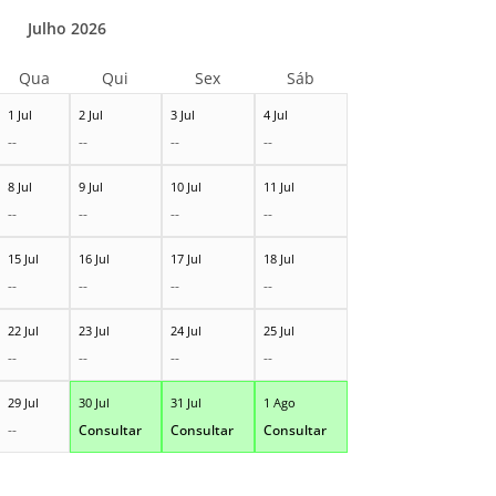
Julho 2026
Qua
Qui
Sex
Sáb
1 Jul
2 Jul
3 Jul
4 Jul
--
--
--
--
8 Jul
9 Jul
10 Jul
11 Jul
--
--
--
--
15 Jul
16 Jul
17 Jul
18 Jul
--
--
--
--
22 Jul
23 Jul
24 Jul
25 Jul
--
--
--
--
29 Jul
30 Jul
31 Jul
1 Ago
--
Consultar
Consultar
Consultar