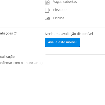
Vagas cobertas
Elevador
Piscina
aliações
(
0
)
Nenhuma avaliação disponível
Avalie este imóvel
calização
onfirmar com o anunciante)