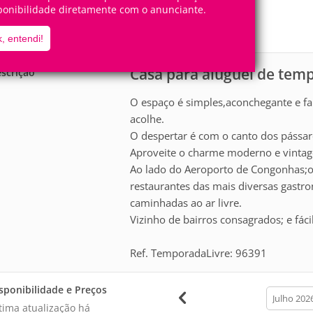
2
1
ponibilidade diretamente com o anunciante.
Pessoas
Quartos
1
Suíte
, entendi!
Casa para aluguel de tem
scrição
O espaço é simples,aconchegante e fa
acolhe.
O despertar é com o canto dos pássar
Aproveite o charme moderno e vinta
Ao lado do Aeroporto de Congonhas;o 
restaurantes das mais diversas gastr
caminhadas ao ar livre.
Vizinho de bairros consagrados; e fác
Ref. TemporadaLivre: 96391
sponibilidade e Preços
calendar
month
tima atualização há