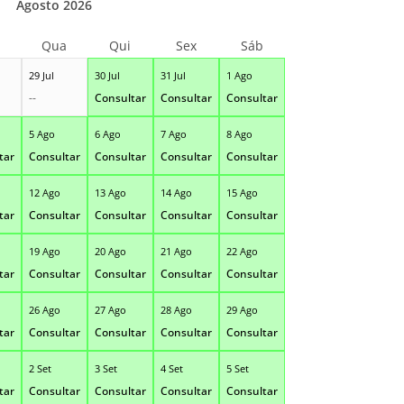
Agosto 2026
Qua
Qui
Sex
Sáb
29 Jul
30 Jul
31 Jul
1 Ago
--
Consultar
Consultar
Consultar
5 Ago
6 Ago
7 Ago
8 Ago
tar
Consultar
Consultar
Consultar
Consultar
12 Ago
13 Ago
14 Ago
15 Ago
tar
Consultar
Consultar
Consultar
Consultar
19 Ago
20 Ago
21 Ago
22 Ago
tar
Consultar
Consultar
Consultar
Consultar
26 Ago
27 Ago
28 Ago
29 Ago
tar
Consultar
Consultar
Consultar
Consultar
2 Set
3 Set
4 Set
5 Set
tar
Consultar
Consultar
Consultar
Consultar