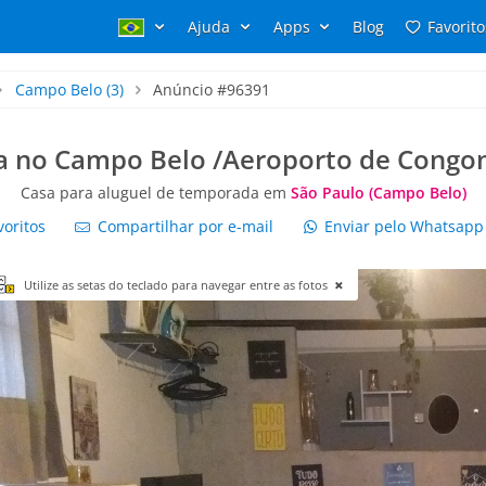
Ajuda
Apps
Blog
Favorito
Campo Belo
(3)
Anúncio #96391
a no Campo Belo /Aeroporto de Congo
Casa para aluguel de temporada em
São Paulo (Campo Belo)
voritos
Compartilhar por e-mail
Enviar pelo Whatsap
Utilize as setas do teclado para navegar entre as fotos