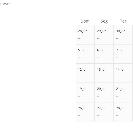
meses
Dom
Seg
Ter
28 Jun
29 Jun
30 Jun
--
--
--
5 Jul
6 Jul
7 Jul
--
--
--
12 Jul
13 Jul
14 Jul
--
--
--
19 Jul
20 Jul
21 Jul
--
--
--
26 Jul
27 Jul
28 Jul
--
--
--