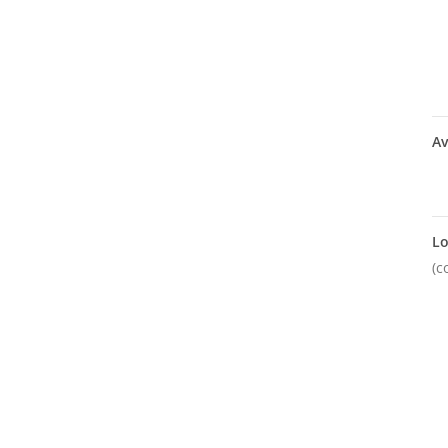
Av
Lo
(c