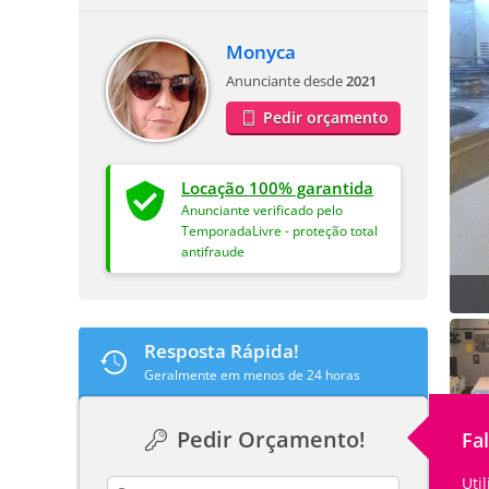
Monyca
Anunciante desde
2021
Pedir orçamento
Locação 100% garantida
Anunciante verificado pelo
TemporadaLivre - proteção total
antifraude
Resposta Rápida!
Geralmente em menos de 24 horas
Pedir Orçamento!
Fa
Uti
contact_name