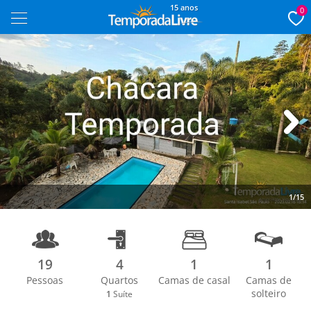
15 anos
0
Next
1/15
19
4
1
1
Pessoas
Quartos
Camas de casal
Camas de
solteiro
1
Suíte