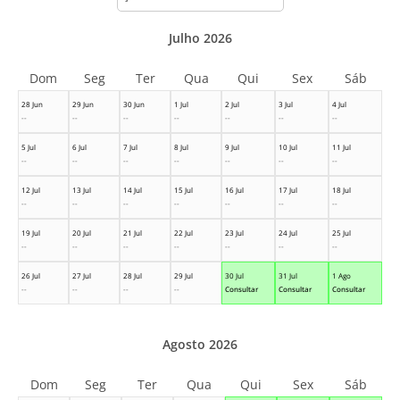
month
Julho 2026
Dom
Seg
Ter
Qua
Qui
Sex
Sáb
28 Jun
29 Jun
30 Jun
1 Jul
2 Jul
3 Jul
4 Jul
--
--
--
--
--
--
--
5 Jul
6 Jul
7 Jul
8 Jul
9 Jul
10 Jul
11 Jul
--
--
--
--
--
--
--
12 Jul
13 Jul
14 Jul
15 Jul
16 Jul
17 Jul
18 Jul
--
--
--
--
--
--
--
19 Jul
20 Jul
21 Jul
22 Jul
23 Jul
24 Jul
25 Jul
--
--
--
--
--
--
--
26 Jul
27 Jul
28 Jul
29 Jul
30 Jul
31 Jul
1 Ago
--
--
--
--
Consultar
Consultar
Consultar
Agosto 2026
Dom
Seg
Ter
Qua
Qui
Sex
Sáb