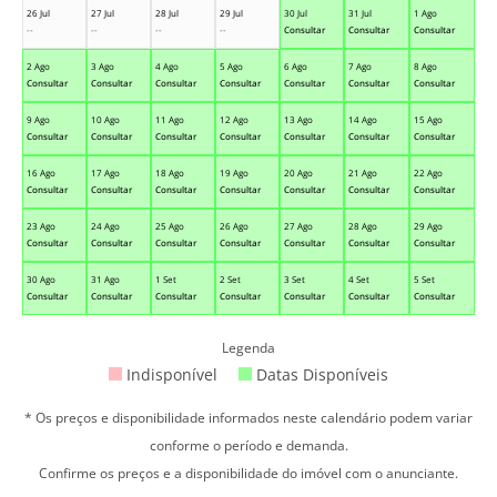
26 Jul
27 Jul
28 Jul
29 Jul
30 Jul
31 Jul
1 Ago
--
--
--
--
Consultar
Consultar
Consultar
2 Ago
3 Ago
4 Ago
5 Ago
6 Ago
7 Ago
8 Ago
Consultar
Consultar
Consultar
Consultar
Consultar
Consultar
Consultar
9 Ago
10 Ago
11 Ago
12 Ago
13 Ago
14 Ago
15 Ago
Consultar
Consultar
Consultar
Consultar
Consultar
Consultar
Consultar
16 Ago
17 Ago
18 Ago
19 Ago
20 Ago
21 Ago
22 Ago
Consultar
Consultar
Consultar
Consultar
Consultar
Consultar
Consultar
23 Ago
24 Ago
25 Ago
26 Ago
27 Ago
28 Ago
29 Ago
Consultar
Consultar
Consultar
Consultar
Consultar
Consultar
Consultar
30 Ago
31 Ago
1 Set
2 Set
3 Set
4 Set
5 Set
Consultar
Consultar
Consultar
Consultar
Consultar
Consultar
Consultar
Legenda
Indisponível
Datas Disponíveis
* Os preços e disponibilidade informados neste calendário podem variar
conforme o período e demanda.
Confirme os preços e a disponibilidade do imóvel com o anunciante.