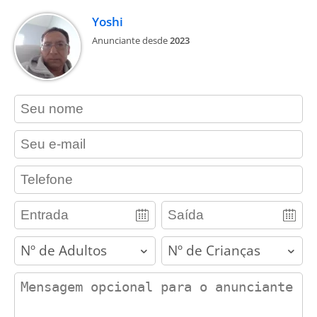
Yoshi
Anunciante desde
2023
contact_name
contact_email
contact_phone
adults
children
contact_message