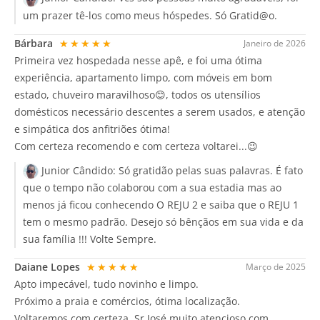
um prazer tê-los como meus hóspedes. Só Gratid@o.
Bárbara
★★★★★
Janeiro de 2026
Primeira vez hospedada nesse apê, e foi uma ótima
experiência, apartamento limpo, com móveis em bom
estado, chuveiro maravilhoso😊, todos os utensílios
domésticos necessário descentes a serem usados, e atenção
e simpática dos anfitriões ótima!
Com certeza recomendo e com certeza voltarei...😉
Junior Cândido:
Só gratidão pelas suas palavras. É fato
que o tempo não colaborou com a sua estadia mas ao
menos já ficou conhecendo O REJU 2 e saiba que o REJU 1
tem o mesmo padrão. Desejo só bênçãos em sua vida e da
sua família !!! Volte Sempre.
Daiane Lopes
★★★★★
Março de 2025
Apto impecável, tudo novinho e limpo.
Próximo a praia e comércios, ótima localização.
Voltaremos com certeza, Sr José muito atencioso com