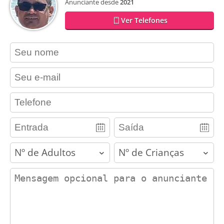
Anunciante desde
2021
Ver Telefones
contact_name
contact_email
contact_phone
adults
children
contact_message