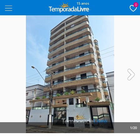
15 anos
0
Next
1/20