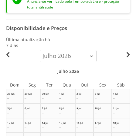
Anunciante verificado pelo TemporadaLivre - proteção
total antifraude
Disponibilidade e Preços
Última atualização há
7 dias
calendar-
month
Julho 2026
Dom
Seg
Ter
Qua
Qui
Sex
Sáb
28 Jun
29 Jun
30 Jun
1 Jul
2 Jul
3 Jul
4 Jul
--
--
--
--
--
--
--
5 Jul
6 Jul
7 Jul
8 Jul
9 Jul
10 Jul
11 Jul
--
--
--
--
--
--
--
12 Jul
13 Jul
14 Jul
15 Jul
16 Jul
17 Jul
18 Jul
--
--
--
--
--
--
--