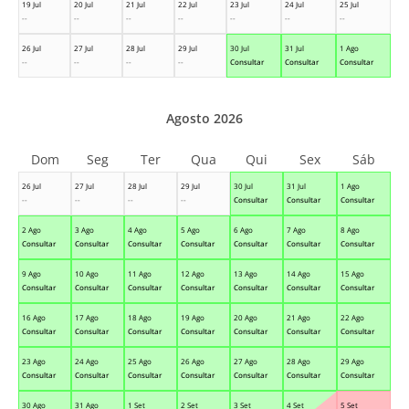
19 Jul
20 Jul
21 Jul
22 Jul
23 Jul
24 Jul
25 Jul
--
--
--
--
--
--
--
26 Jul
27 Jul
28 Jul
29 Jul
30 Jul
31 Jul
1 Ago
--
--
--
--
Consultar
Consultar
Consultar
Agosto 2026
Dom
Seg
Ter
Qua
Qui
Sex
Sáb
26 Jul
27 Jul
28 Jul
29 Jul
30 Jul
31 Jul
1 Ago
--
--
--
--
Consultar
Consultar
Consultar
2 Ago
3 Ago
4 Ago
5 Ago
6 Ago
7 Ago
8 Ago
Consultar
Consultar
Consultar
Consultar
Consultar
Consultar
Consultar
9 Ago
10 Ago
11 Ago
12 Ago
13 Ago
14 Ago
15 Ago
Consultar
Consultar
Consultar
Consultar
Consultar
Consultar
Consultar
16 Ago
17 Ago
18 Ago
19 Ago
20 Ago
21 Ago
22 Ago
Consultar
Consultar
Consultar
Consultar
Consultar
Consultar
Consultar
23 Ago
24 Ago
25 Ago
26 Ago
27 Ago
28 Ago
29 Ago
Consultar
Consultar
Consultar
Consultar
Consultar
Consultar
Consultar
30 Ago
31 Ago
1 Set
2 Set
3 Set
4 Set
5 Set