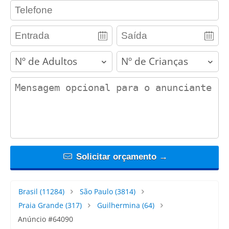
contact_phone
adults
children
contact_message
Solicitar orçamento →
Brasil
(11284)
São Paulo
(3814)
Praia Grande
(317)
Guilhermina
(64)
Anúncio #64090