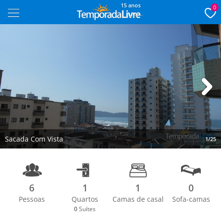
15 anos
0
Next
Sacada Com Vista
1/25
6
1
1
0
Pessoas
Quartos
Camas de casal
Sofa-camas
0
Suítes