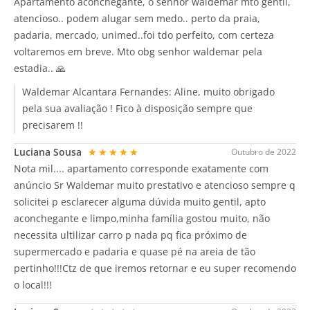
Apartamento aconchegante, o senhor waldemar mto gentil,
atencioso.. podem alugar sem medo.. perto da praia,
padaria, mercado, unimed..foi tdo perfeito, com certeza
voltaremos em breve. Mto obg senhor waldemar pela
estadia.. 🙏
Waldemar Alcantara Fernandes:
Aline, muito obrigado
pela sua avaliação ! Fico à disposição sempre que
precisarem !!
Luciana Sousa
★★★★★
Outubro de 2022
Nota mil.... apartamento corresponde exatamente com
anúncio Sr Waldemar muito prestativo e atencioso sempre q
solicitei p esclarecer alguma dúvida muito gentil, apto
aconchegante e limpo,minha família gostou muito, não
necessita ultilizar carro p nada pq fica próximo de
supermercado e padaria e quase pé na areia de tão
pertinho!!!Ctz de que iremos retornar e eu super recomendo
o local!!!