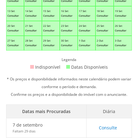
Consultar
Consultar
Consultar
Consultar
Consultar
Consultar
Consultar
13 Set
14 Set
15 Set
16 Set
17 Set
18 Set
19 Set
Consultar
Consultar
Consultar
Consultar
Consultar
Consultar
Consultar
20 Set
21 Set
22 Set
23 Set
24 Set
25 Set
26 Set
Consultar
Consultar
Consultar
Consultar
Consultar
Consultar
Consultar
27 Set
28 Set
29 Set
30 Set
1 Out
2 Out
3 Out
Consultar
Consultar
Consultar
Consultar
Consultar
Consultar
Consultar
Legenda
Indisponível
Datas Disponíveis
* Os preços e disponibilidade informados neste calendário podem variar
conforme o período e demanda.
Confirme os preços e a disponibilidade do imóvel com o anunciante.
Datas mais Procuradas
Diária
7 de setembro
Consulte
Faltam 29 dias