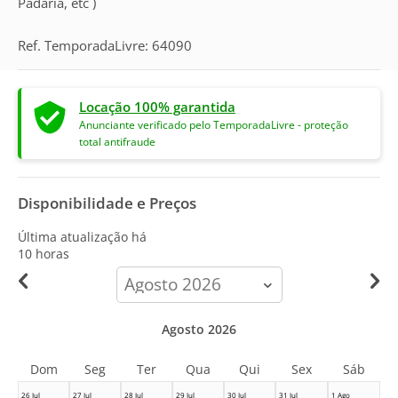
Padaria, etc )
Ref. TemporadaLivre: 64090
Locação 100% garantida
Anunciante verificado pelo TemporadaLivre - proteção
total antifraude
Disponibilidade e Preços
Última atualização há
10 horas
calendar-
month
Agosto 2026
Dom
Seg
Ter
Qua
Qui
Sex
Sáb
26 Jul
27 Jul
28 Jul
29 Jul
30 Jul
31 Jul
1 Ago