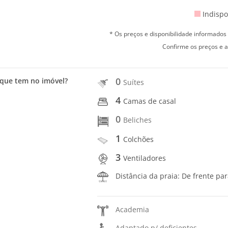
Indispo
* Os preços e disponibilidade informado
Confirme os preços e a
0
que tem no imóvel?
Suítes
4
Camas de casal
0
Beliches
1
Colchões
3
Ventiladores
Distância da praia: De frente pa
Academia
Adaptado p/ deficientes