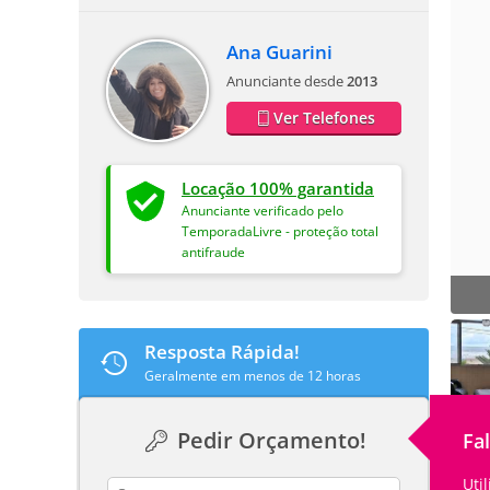
Ana Guarini
Anunciante desde
2013
Ver Telefones
Locação 100% garantida
Anunciante verificado pelo
TemporadaLivre - proteção total
antifraude
Resposta Rápida!
Geralmente em menos de 12 horas
Pedir Orçamento!
Fa
Uti
contact_name