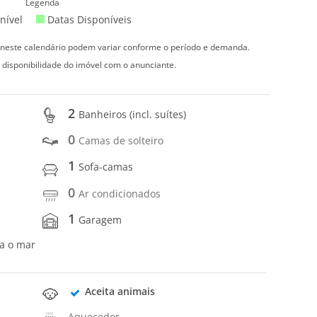
Legenda
nível
Datas Disponíveis
s neste calendário podem variar conforme o período e demanda.
 disponibilidade do imóvel com o anunciante.
2
Banheiros (incl. suítes)
0
Camas de solteiro
1
Sofa-camas
0
Ar condicionados
1
Garagem
ra o mar
Aceita animais
Aquecedor