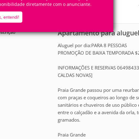
8
2
ponibilidade diretamente com o anunciante.
Pessoas
Quartos
0
Suítes
, entendi!
Apartamento para alugue
scrição
Aluguel por dia:PARA 8 PESSOAS
PROMOÇÃO DE BAIXA TEMPORADA $20
INFORMAÇÕES E RESERVAS 0649843
CALDAS NOVAS]
Praia Grande passou por uma reurbani
com praças e coqueiros ao longo de 
sanitários e chuveiros de uso públic
entre o calçadão e a avenida da orla,
gramados.
Praia Grande