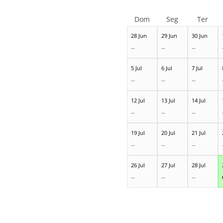
Dom
Seg
Ter
28 Jun
29 Jun
30 Jun
--
--
--
5 Jul
6 Jul
7 Jul
--
--
--
12 Jul
13 Jul
14 Jul
--
--
--
19 Jul
20 Jul
21 Jul
--
--
--
26 Jul
27 Jul
28 Jul
--
--
--