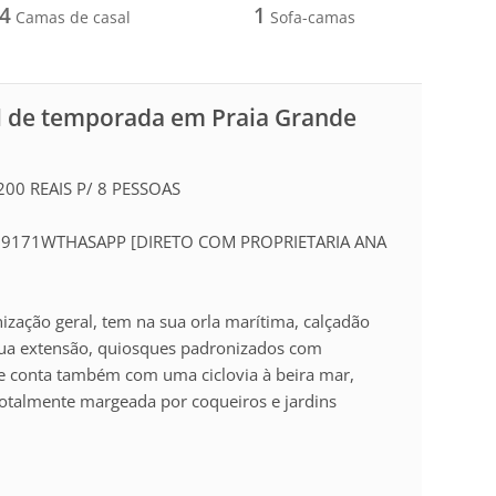
4
1
Camas de casal
Sofa-camas
l de temporada em Praia Grande
0 REAIS P/ 8 PESSOAS
39171WTHASAPP [DIRETO COM PROPRIETARIA ANA
zação geral, tem na sua orla marítima, calçadão
sua extensão, quiosques padronizados com
o e conta também com uma ciclovia à beira mar,
 totalmente margeada por coqueiros e jardins