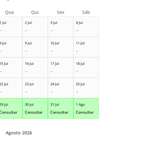
Qua
Qui
Sex
Sáb
1 Jul
2 Jul
3 Jul
4 Jul
--
--
--
--
8 Jul
9 Jul
10 Jul
11 Jul
--
--
--
--
15 Jul
16 Jul
17 Jul
18 Jul
--
--
--
--
22 Jul
23 Jul
24 Jul
25 Jul
--
--
--
--
29 Jul
30 Jul
31 Jul
1 Ago
Consultar
Consultar
Consultar
Consultar
Agosto 2026