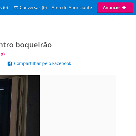
s (0)
Conversas (0)
Área do Anunciante
Anuncie
entro boqueirão
ão)
p
Compartilhar pelo Facebook