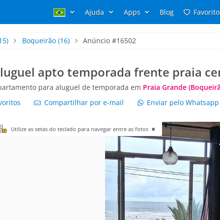
Ajuda
Apps
Blog
Favorito
15)
Boqueirão
(16)
Anúncio #16502
luguel apto temporada frente praia c
partamento para aluguel de temporada em
Praia Grande (Boqueir
voritos
Compartilhar por e-mail
Enviar pelo Whatsap
Utilize as setas do teclado para navegar entre as fotos