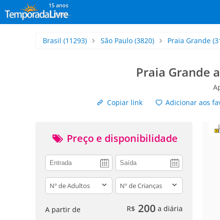
15 anos
Brasil
(11293)
São Paulo
(3820)
Praia Grande
(3
Praia Grande a
A
Copiar link
Adicionar aos fa
Preço e disponibilidade
adults
children
200
R$
a diária
A partir de