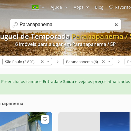
Ajuda
Apps
Blog
Favorito
search
luguel de Temporada
Paranapanema / 
6 imóveis para alugar em Paranapanema / SP
São Paulo (3.820)
Paranapanema (6)
Pr
Preencha os campos
Entrada
e
Saída
e veja os preços atualizados
anapanema