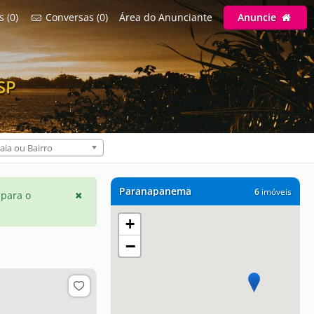
s (0)
Conversas (0)
Área do Anunciante
Anuncie
SP
aia ou Bairro
Paranapanema
6
imóveis
 para o
+
−