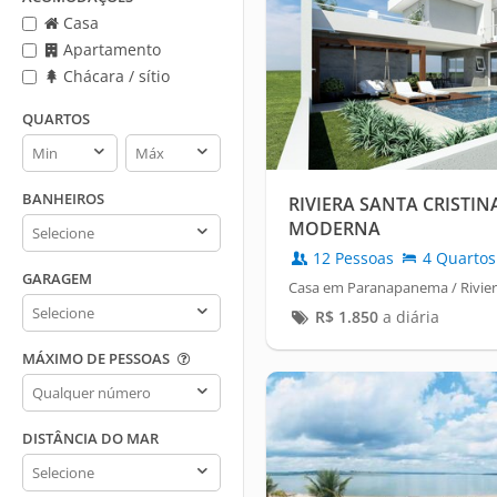
Casa
Apartamento
Chácara / sítio
QUARTOS
Quartos
Quartos
min
max
BANHEIROS
RIVIERA SANTA CRISTINA
Banheiros
MODERNA
12 Pessoas
4 Quartos
GARAGEM
Casa em Paranapanema / Riviera 
Garagem
R$
1.850
a diária
MÁXIMO DE PESSOAS
Máximo
de
pessoas
DISTÂNCIA DO MAR
Distância
do