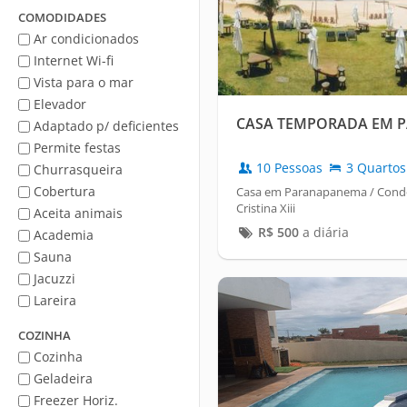
Mar
COMODIDADES
Ar condicionados
Internet Wi-fi
Vista para o mar
Elevador
CASA TEMPORADA EM 
Adaptado p/ deficientes
Permite festas
10 Pessoas
3 Quartos
Churrasqueira
Cobertura
Casa em Paranapanema / Condo
Cristina Xiii
Aceita animais
R$
500
a diária
Academia
Sauna
Jacuzzi
Lareira
COZINHA
Cozinha
Geladeira
Freezer Horiz.