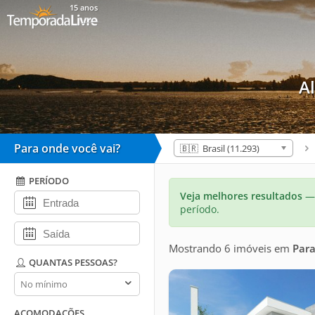
15 anos
A
Para onde você vai?
🇧🇷 Brasil (11.293)
PERÍODO
Veja melhores resultados
— 
período.
Mostrando 6 imóveis
em
Par
QUANTAS PESSOAS?
Quantas
pessoas?
ACOMODAÇÕES