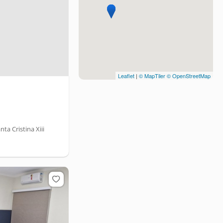
Leaflet
|
© MapTiler
© OpenStreetMap
a Cristina Xiii