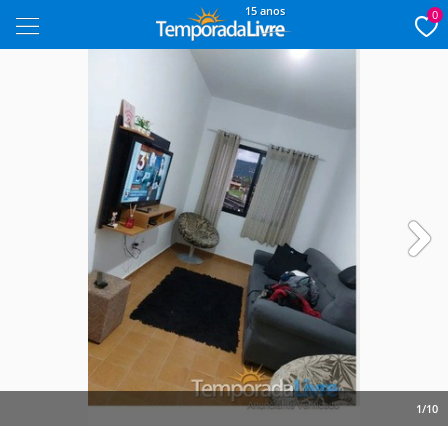
15 anos
0
Next
1/10