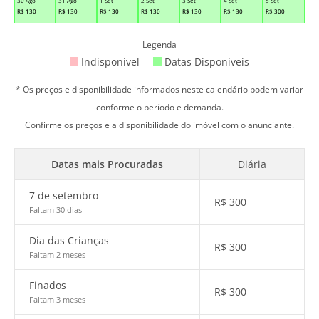
30 Ago
31 Ago
1 Set
2 Set
3 Set
4 Set
5 Set
R$
130
R$
130
R$
130
R$
130
R$
130
R$
130
R$
300
Legenda
Indisponível
Datas Disponíveis
* Os preços e disponibilidade informados neste calendário podem variar
conforme o período e demanda.
Confirme os preços e a disponibilidade do imóvel com o anunciante.
Datas mais Procuradas
Diária
7 de setembro
R$
300
Faltam 30 dias
Dia das Crianças
R$
300
Faltam 2 meses
Finados
R$
300
Faltam 3 meses