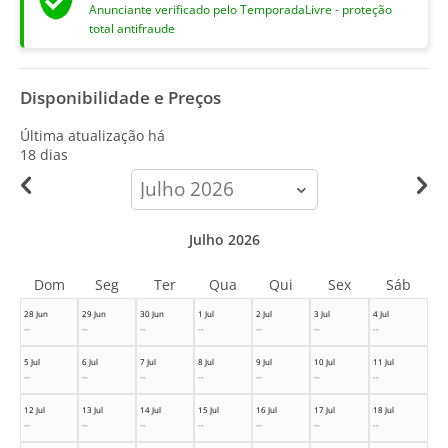
Anunciante verificado pelo TemporadaLivre - proteção
total antifraude
Disponibilidade e Preços
Última atualização há
18 dias
calendar-
month
Julho 2026
Dom
Seg
Ter
Qua
Qui
Sex
Sáb
28 Jun
29 Jun
30 Jun
1 Jul
2 Jul
3 Jul
4 Jul
--
--
--
--
--
--
--
5 Jul
6 Jul
7 Jul
8 Jul
9 Jul
10 Jul
11 Jul
--
--
--
--
--
--
--
12 Jul
13 Jul
14 Jul
15 Jul
16 Jul
17 Jul
18 Jul
--
--
--
--
--
--
--