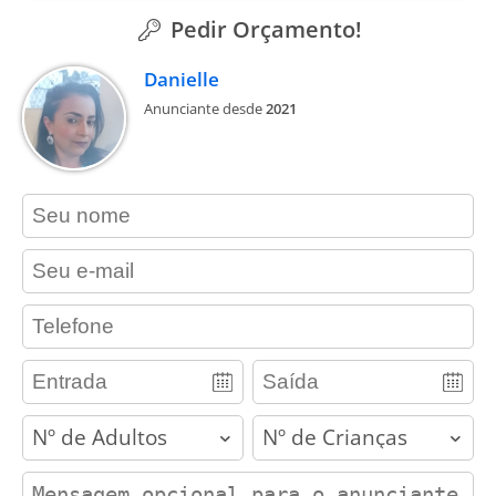
Pedir Orçamento!
Danielle
Anunciante desde
2021
contact_name
contact_email
contact_phone
adults
children
contact_message