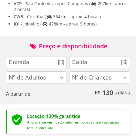
VCP
- São Paulo Viracopos Campinas
(
207km - aprox.
2 horas)
CWB
- Curitiba
(
364km - aprox. 4 horas)
JOI
- Joinville
(
478km - aprox. 5 horas)
Preço e disponibilidade
adults
children
130
R$
a diária
A partir de
Locação 100% garantida
Anunciante verificado pelo TemporadaLivre - proteção
total antifraude