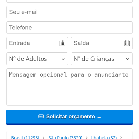
contact_email
contact_phone
adults
children
contact_message
Solicitar orçamento →
Brasil
(11293)
São Paulo
(3820)
Ilhabela
(52)