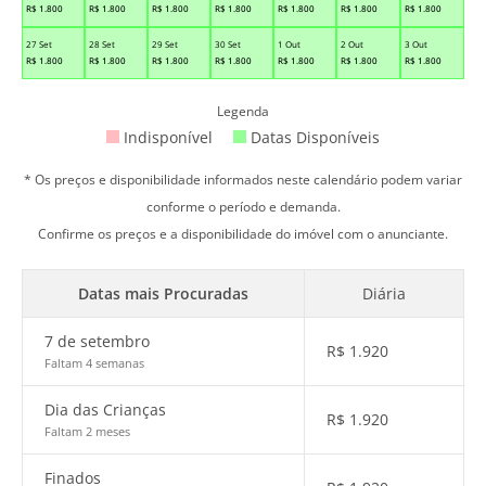
R$
1.800
R$
1.800
R$
1.800
R$
1.800
R$
1.800
R$
1.800
R$
1.800
27 Set
28 Set
29 Set
30 Set
1 Out
2 Out
3 Out
R$
1.800
R$
1.800
R$
1.800
R$
1.800
R$
1.800
R$
1.800
R$
1.800
Legenda
Indisponível
Datas Disponíveis
* Os preços e disponibilidade informados neste calendário podem variar
conforme o período e demanda.
Confirme os preços e a disponibilidade do imóvel com o anunciante.
Datas mais Procuradas
Diária
7 de setembro
R$
1.920
Faltam 4 semanas
Dia das Crianças
R$
1.920
Faltam 2 meses
Finados