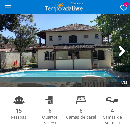
15 anos
0
Next
1/82
15
6
6
4
Pessoas
Quartos
Camas de casal
Camas de
solteiro
6
Suítes