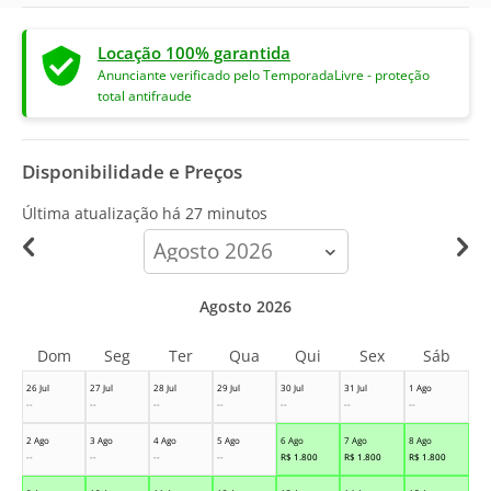
Locação 100% garantida
Anunciante verificado pelo TemporadaLivre - proteção
total antifraude
Disponibilidade e Preços
Última atualização há
27 minutos
calendar-
month
Agosto 2026
Dom
Seg
Ter
Qua
Qui
Sex
Sáb
26 Jul
27 Jul
28 Jul
29 Jul
30 Jul
31 Jul
1 Ago
--
--
--
--
--
--
--
2 Ago
3 Ago
4 Ago
5 Ago
6 Ago
7 Ago
8 Ago
--
--
--
--
R$
1.800
R$
1.800
R$
1.800