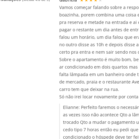
Vamos começar falando sobre a respon
boazinha, porem combina uma coisa 
pra reserva e metade na entrada e ai 
pagar o restante um dia antes de ent
falou um horário, um dia falou que er
no outro disse as 10h e depois disse a
certo pra entra e nem sair sendo nos 
Sobre o apartamento é muito bom, be
ar condicionado em dois quartos mas 
falta lâmpada em um banheiro onde t
de mercado, praia e o restaurante Av
carro tem que deixar na rua.
Só não irei locar novamente por cont
Elianne:
Perfeito faremos o necessá
as vezes isso não acontece Qto a l
trocado Qto a mudar o pagamento um
cedo tipo 7 horas então eu pedi que
condicionado o hóspede deve ter fei