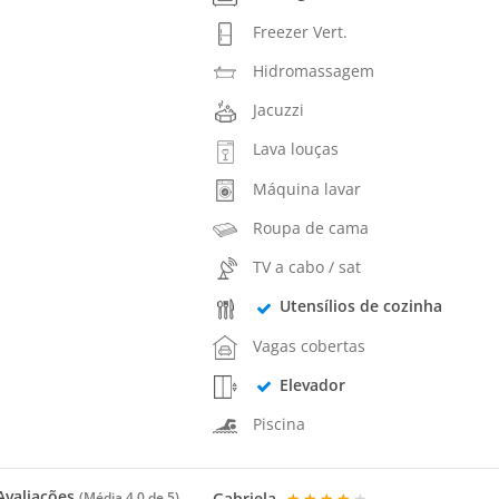
Freezer Vert.
Hidromassagem
Jacuzzi
Lava louças
Máquina lavar
Roupa de cama
TV a cabo / sat
Utensílios de cozinha
Vagas cobertas
Elevador
Piscina
valiações
Gabriela
★★★★★
(Média
4.0
de 5)