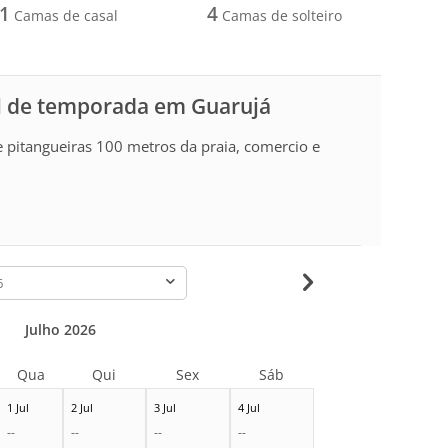
1
4
Camas de casal
Camas de solteiro
l de temporada em Guarujá
 pitangueiras 100 metros da praia, comercio e
-
Julho 2026
Qua
Qui
Sex
Sáb
1 Jul
2 Jul
3 Jul
4 Jul
--
--
--
--