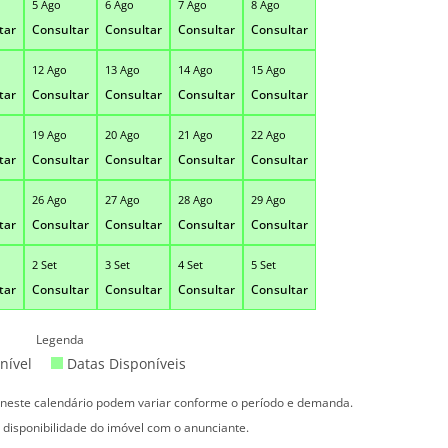
5 Ago
6 Ago
7 Ago
8 Ago
tar
Consultar
Consultar
Consultar
Consultar
12 Ago
13 Ago
14 Ago
15 Ago
tar
Consultar
Consultar
Consultar
Consultar
19 Ago
20 Ago
21 Ago
22 Ago
tar
Consultar
Consultar
Consultar
Consultar
26 Ago
27 Ago
28 Ago
29 Ago
tar
Consultar
Consultar
Consultar
Consultar
2 Set
3 Set
4 Set
5 Set
tar
Consultar
Consultar
Consultar
Consultar
Legenda
nível
Datas Disponíveis
s neste calendário podem variar conforme o período e demanda.
 disponibilidade do imóvel com o anunciante.