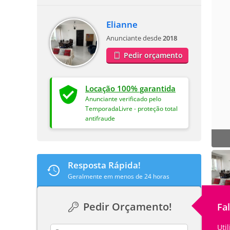
Elianne
Anunciante desde
2018
Pedir orçamento
Locação 100% garantida
Anunciante verificado pelo
TemporadaLivre - proteção total
antifraude
Resposta Rápida!
Geralmente em menos de 24 horas
Pedir Orçamento!
Fa
Uti
contact_name