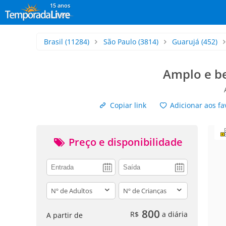
15 anos
Brasil
(11284)
São Paulo
(3814)
Guarujá
(452)
Amplo e be
Copiar link
Adicionar aos fa
Preço e disponibilidade
adults
children
800
R$
a diária
A partir de