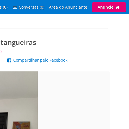
s (0)
Conversas (0)
Área do Anunciante
Anuncie
itangueiras
)
p
Compartilhar pelo Facebook