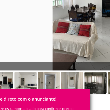
le direto com o anunciante!
lize os campos ao lado para confirmar preço e