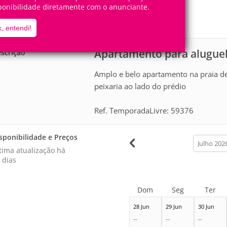
12
4
ponibilidade diretamente com o anunciante.
Pessoas
Quartos
0
Suítes
, entendi!
Apartamento para alugue
scrição
Amplo e belo apartamento na praia de
peixaria ao lado do prédio
Ref. TemporadaLivre: 59376
sponibilidade e Preços
calendar
month
tima atualização há
 dias
Dom
Seg
Ter
28 Jun
29 Jun
30 Jun
--
--
--