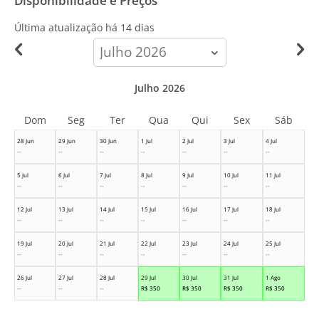
Disponibilidade e Preços
Última atualização há
14 dias
calendar-
month
Julho 2026
Dom
Seg
Ter
Qua
Qui
Sex
Sáb
28 Jun
29 Jun
30 Jun
1 Jul
2 Jul
3 Jul
4 Jul
--
--
--
--
--
--
--
5 Jul
6 Jul
7 Jul
8 Jul
9 Jul
10 Jul
11 Jul
--
--
--
--
--
--
--
12 Jul
13 Jul
14 Jul
15 Jul
16 Jul
17 Jul
18 Jul
--
--
--
--
--
--
--
19 Jul
20 Jul
21 Jul
22 Jul
23 Jul
24 Jul
25 Jul
--
--
--
--
--
--
--
26 Jul
27 Jul
28 Jul
29 Jul
30 Jul
31 Jul
1 Ago
--
--
--
R$
350
R$
350
R$
350
R$
350