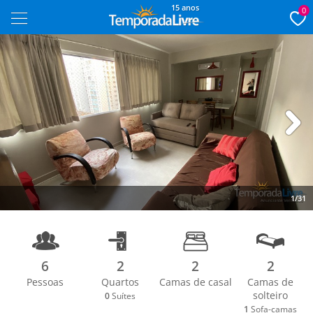
15 anos
0
Next
1/31
6
2
2
2
Pessoas
Quartos
Camas de casal
Camas de
solteiro
0
Suítes
1
Sofa-camas