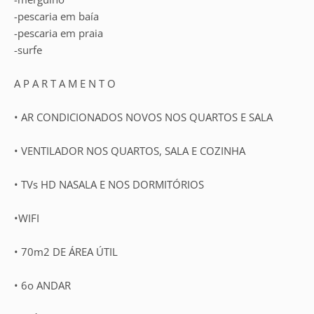
-pescaria em baía
-pescaria em praia
-surfe
A P A R T A M E N T O
• AR CONDICIONADOS NOVOS NOS QUARTOS E SALA
• VENTILADOR NOS QUARTOS, SALA E COZINHA
• TVs HD NASALA E NOS DORMITÓRIOS
•WIFI
• 70m2 DE ÁREA ÚTIL
• 6o ANDAR