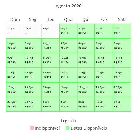
Agosto 2026
Dom
Seg
Ter
Qua
Qui
Sex
Sáb
26 Jul
27 Jul
28 Jul
29 Jul
30 Jul
31 Jul
1 Ago
--
--
--
R$
350
R$
350
R$
350
R$
350
2 Ago
3 Ago
4 Ago
5 Ago
6 Ago
7 Ago
8 Ago
R$
350
R$
350
R$
350
R$
350
R$
350
R$
350
R$
350
9 Ago
10 Ago
11 Ago
12 Ago
13 Ago
14 Ago
15 Ago
R$
350
R$
350
R$
350
R$
350
R$
350
R$
350
R$
350
16 Ago
17 Ago
18 Ago
19 Ago
20 Ago
21 Ago
22 Ago
R$
350
R$
350
R$
350
R$
350
R$
350
R$
350
R$
350
23 Ago
24 Ago
25 Ago
26 Ago
27 Ago
28 Ago
29 Ago
R$
350
R$
350
R$
350
R$
350
R$
350
R$
350
R$
350
30 Ago
31 Ago
1 Set
2 Set
3 Set
4 Set
5 Set
R$
350
R$
350
R$
400
R$
400
R$
400
R$
400
R$
420
Legenda
Indisponível
Datas Disponíveis