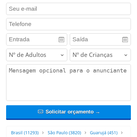
contact_email
contact_phone
adults
children
contact_message
Solicitar orçamento →
Brasil
(11293)
São Paulo
(3820)
Guarujá
(451)