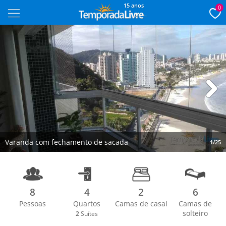
15 anos
0
Next
Varanda com fechamento de sacada
1/25
8
4
2
6
Pessoas
Quartos
Camas de casal
Camas de
solteiro
2
Suítes