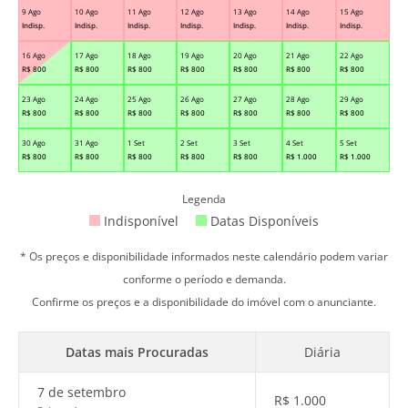
9 Ago
10 Ago
11 Ago
12 Ago
13 Ago
14 Ago
15 Ago
Indisp.
Indisp.
Indisp.
Indisp.
Indisp.
Indisp.
Indisp.
16 Ago
17 Ago
18 Ago
19 Ago
20 Ago
21 Ago
22 Ago
R$
800
R$
800
R$
800
R$
800
R$
800
R$
800
R$
800
23 Ago
24 Ago
25 Ago
26 Ago
27 Ago
28 Ago
29 Ago
R$
800
R$
800
R$
800
R$
800
R$
800
R$
800
R$
800
30 Ago
31 Ago
1 Set
2 Set
3 Set
4 Set
5 Set
R$
800
R$
800
R$
800
R$
800
R$
800
R$
1.000
R$
1.000
Legenda
Indisponível
Datas Disponíveis
* Os preços e disponibilidade informados neste calendário podem variar
conforme o período e demanda.
Confirme os preços e a disponibilidade do imóvel com o anunciante.
Datas mais Procuradas
Diária
7 de setembro
R$
1.000