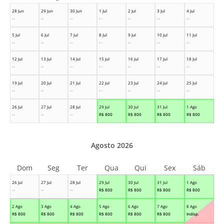
28 Jun
29 Jun
30 Jun
1 Jul
2 Jul
3 Jul
4 Jul
--
--
--
--
--
--
--
5 Jul
6 Jul
7 Jul
8 Jul
9 Jul
10 Jul
11 Jul
--
--
--
--
--
--
--
12 Jul
13 Jul
14 Jul
15 Jul
16 Jul
17 Jul
18 Jul
--
--
--
--
--
--
--
19 Jul
20 Jul
21 Jul
22 Jul
23 Jul
24 Jul
25 Jul
--
--
--
--
--
--
--
26 Jul
27 Jul
28 Jul
29 Jul
30 Jul
31 Jul
1 Ago
--
--
--
R$
800
R$
800
R$
800
R$
800
Agosto 2026
Dom
Seg
Ter
Qua
Qui
Sex
Sáb
26 Jul
27 Jul
28 Jul
29 Jul
30 Jul
31 Jul
1 Ago
--
--
--
R$
800
R$
800
R$
800
R$
800
2 Ago
3 Ago
4 Ago
5 Ago
6 Ago
7 Ago
8 Ago
R$
800
R$
800
R$
800
R$
800
R$
800
R$
800
Indisp.