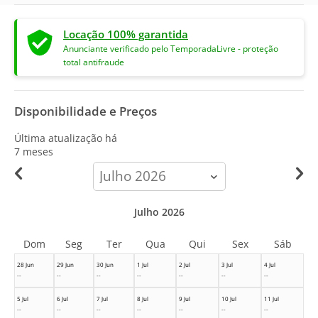
Locação 100% garantida
Anunciante verificado pelo TemporadaLivre - proteção
total antifraude
Disponibilidade e Preços
Última atualização há
7 meses
calendar-
month
Julho 2026
Dom
Seg
Ter
Qua
Qui
Sex
Sáb
28 Jun
29 Jun
30 Jun
1 Jul
2 Jul
3 Jul
4 Jul
--
--
--
--
--
--
--
5 Jul
6 Jul
7 Jul
8 Jul
9 Jul
10 Jul
11 Jul
--
--
--
--
--
--
--