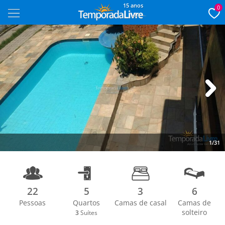
15 anos
0
Next
1/31
22
5
3
6
Pessoas
Quartos
Camas de casal
Camas de
solteiro
3
Suítes