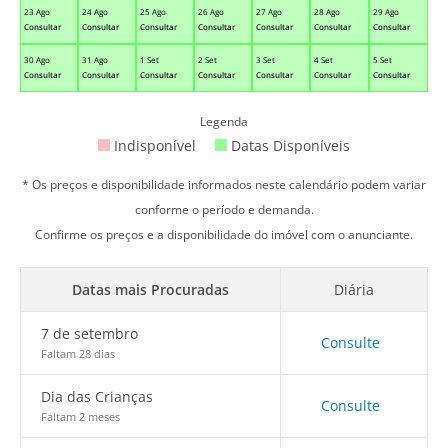
23 Ago
24 Ago
25 Ago
26 Ago
27 Ago
28 Ago
29 Ago
Consultar
Consultar
Consultar
Consultar
Consultar
Consultar
Consultar
30 Ago
31 Ago
1 Set
2 Set
3 Set
4 Set
5 Set
Consultar
Consultar
Consultar
Consultar
Consultar
Consultar
Consultar
Legenda
Indisponível
Datas Disponíveis
* Os preços e disponibilidade informados neste calendário podem variar
conforme o período e demanda.
Confirme os preços e a disponibilidade do imóvel com o anunciante.
Datas mais Procuradas
Diária
7 de setembro
Consulte
Faltam 28 dias
Dia das Crianças
Consulte
Faltam 2 meses