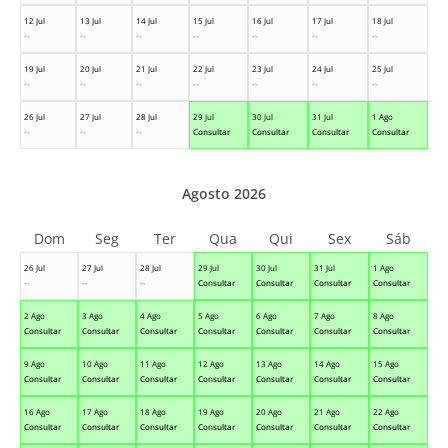
12 Jul
13 Jul
14 Jul
15 Jul
16 Jul
17 Jul
18 Jul
--
--
--
--
--
--
--
19 Jul
20 Jul
21 Jul
22 Jul
23 Jul
24 Jul
25 Jul
--
--
--
--
--
--
--
26 Jul
27 Jul
28 Jul
29 Jul
30 Jul
31 Jul
1 Ago
--
--
--
Consultar
Consultar
Consultar
Consultar
Agosto 2026
Dom
Seg
Ter
Qua
Qui
Sex
Sáb
26 Jul
27 Jul
28 Jul
29 Jul
30 Jul
31 Jul
1 Ago
--
--
--
Consultar
Consultar
Consultar
Consultar
2 Ago
3 Ago
4 Ago
5 Ago
6 Ago
7 Ago
8 Ago
Consultar
Consultar
Consultar
Consultar
Consultar
Consultar
Consultar
9 Ago
10 Ago
11 Ago
12 Ago
13 Ago
14 Ago
15 Ago
Consultar
Consultar
Consultar
Consultar
Consultar
Consultar
Consultar
16 Ago
17 Ago
18 Ago
19 Ago
20 Ago
21 Ago
22 Ago
Consultar
Consultar
Consultar
Consultar
Consultar
Consultar
Consultar