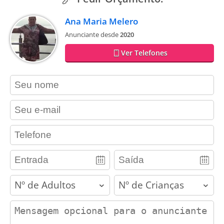
Ana Maria Melero
Anunciante desde
2020
Ver Telefones
contact_name
contact_email
contact_phone
adults
children
contact_message