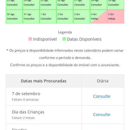
23 Ago
24 Ago
25 Ago
26 Ago
27 Ago
28 Ago
29 Ago
Consultar
Consultar
Consultar
Consultar
Consultar
Consultar
Consultar
30 Ago
31 Ago
1 Set
2 Set
3 Set
4 Set
5 Set
Consultar
Consultar
Consultar
Consultar
Consultar
Indisp.
Indisp.
Legenda
Indisponível
Datas Disponíveis
* Os preços e disponibilidade informados neste calendário podem variar
conforme o período e demanda.
Confirme os preços e a disponibilidade do imóvel com o anunciante.
Datas mais Procuradas
Diária
7 de setembro
Consulte
Faltam 4 semanas
Dia das Crianças
Consulte
Faltam 2 meses