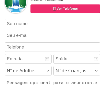
Anunciante desde
2020
Ver Telefones
contact_name
contact_email
contact_phone
adults
children
contact_message