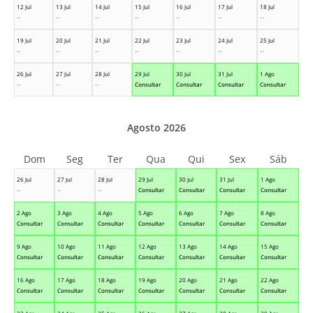
12 Jul
13 Jul
14 Jul
15 Jul
16 Jul
17 Jul
18 Jul
--
--
--
--
--
--
--
19 Jul
20 Jul
21 Jul
22 Jul
23 Jul
24 Jul
25 Jul
--
--
--
--
--
--
--
26 Jul
27 Jul
28 Jul
29 Jul
30 Jul
31 Jul
1 Ago
--
--
--
Consultar
Consultar
Consultar
Consultar
Agosto 2026
Dom
Seg
Ter
Qua
Qui
Sex
Sáb
26 Jul
27 Jul
28 Jul
29 Jul
30 Jul
31 Jul
1 Ago
--
--
--
Consultar
Consultar
Consultar
Consultar
2 Ago
3 Ago
4 Ago
5 Ago
6 Ago
7 Ago
8 Ago
Consultar
Consultar
Consultar
Consultar
Consultar
Consultar
Consultar
9 Ago
10 Ago
11 Ago
12 Ago
13 Ago
14 Ago
15 Ago
Consultar
Consultar
Consultar
Consultar
Consultar
Consultar
Consultar
16 Ago
17 Ago
18 Ago
19 Ago
20 Ago
21 Ago
22 Ago
Consultar
Consultar
Consultar
Consultar
Consultar
Consultar
Consultar