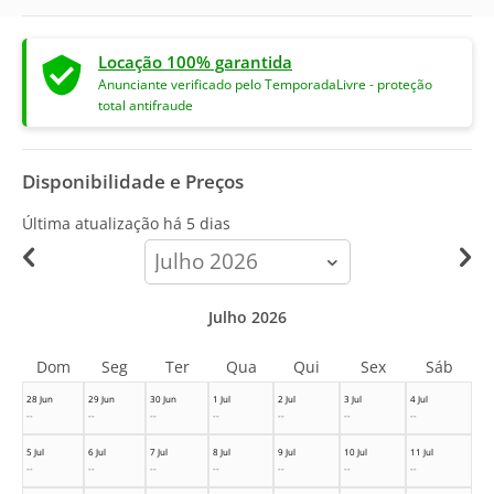
Locação 100% garantida
Anunciante verificado pelo TemporadaLivre - proteção
total antifraude
Disponibilidade e Preços
Última atualização há
5 dias
calendar-
month
Julho 2026
Dom
Seg
Ter
Qua
Qui
Sex
Sáb
28 Jun
29 Jun
30 Jun
1 Jul
2 Jul
3 Jul
4 Jul
--
--
--
--
--
--
--
5 Jul
6 Jul
7 Jul
8 Jul
9 Jul
10 Jul
11 Jul
--
--
--
--
--
--
--