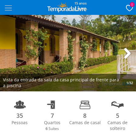
15 anos
0
Next
Vista da entrada da sala da casa principal de frente para
1/32
a piscina
35
7
8
5
Pessoas
Quartos
Camas de casal
Camas de
solteiro
6
Suítes