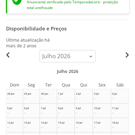
Anunciante verificado pelo TemporadaLivre - proteção
total antifraude
Disponibilidade e Preços
Última atualização há
mais de 2 anos
calendar-
month
Julho 2026
Dom
Seg
Ter
Qua
Qui
Sex
Sáb
28 Jun
29 Jun
30 Jun
1 Jul
2 Jul
3 Jul
4 Jul
--
--
--
--
--
--
--
5 Jul
6 Jul
7 Jul
8 Jul
9 Jul
10 Jul
11 Jul
--
--
--
--
--
--
--
12 Jul
13 Jul
14 Jul
15 Jul
16 Jul
17 Jul
18 Jul
--
--
--
--
--
--
--