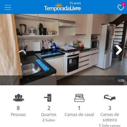
15 anos
0
Next
1/29
8
2
1
3
Pessoas
Quartos
Camas de casal
Camas de
solteiro
2
Suítes
1
Sofa-camas