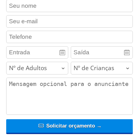
contact_name
contact_email
contact_phone
adults
children
contact_message
Solicitar orçamento →