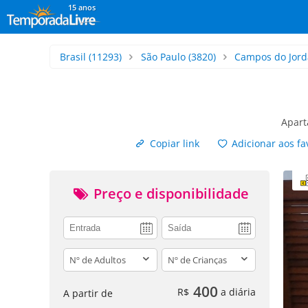
15 anos
Brasil
(11293)
São Paulo
(3820)
Campos do Jord
Apart
Copiar link
Adicionar aos fa
Preço e disponibilidade
adults
children
400
R$
a diária
A partir de