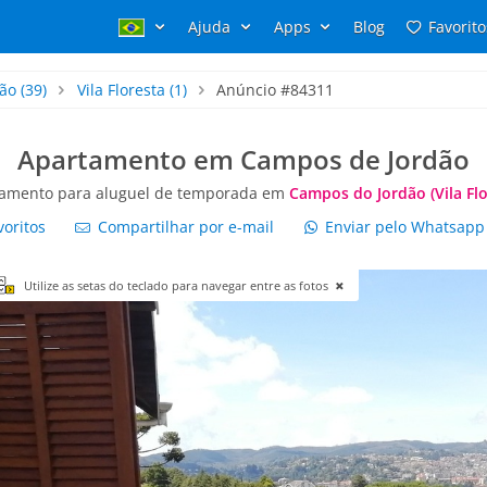
Ajuda
Apps
Blog
Favorito
ão
(39)
Vila Floresta
(1)
Anúncio #84311
Apartamento em Campos de Jordão
amento para aluguel de temporada em
Campos do Jordão (Vila Flo
voritos
Compartilhar por e-mail
Enviar pelo Whatsap
Utilize as setas do teclado para navegar entre as fotos