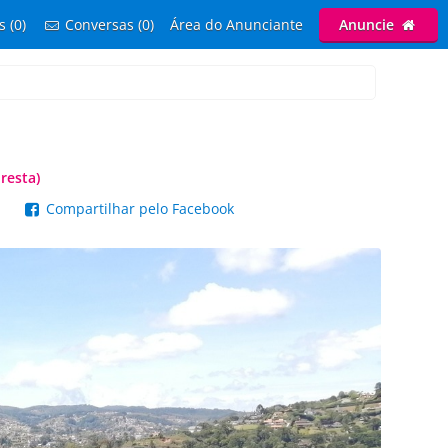
s (0)
Conversas (0)
Área do Anunciante
Anuncie
resta)
p
Compartilhar pelo Facebook