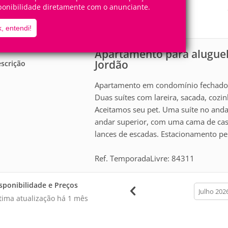
6
2
ponibilidade diretamente com o anunciante.
Pessoas
Quartos
2
Suítes
, entendi!
Apartamento para alugue
Jordão
scrição
Apartamento em condomínio fechado, 
Duas suítes com lareira, sacada, cozi
Aceitamos seu pet. Uma suíte no andar
andar superior, com uma cama de casa
lances de escadas. Estacionamento per
Ref. TemporadaLivre: 84311
sponibilidade e Preços
calendar
month
tima atualização há
1 mês