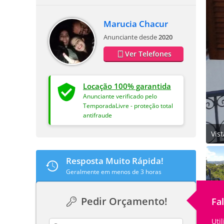
Marucia Chacur
Anunciante desde
2020
Ver Telefones
Locação 100% garantida
Anunciante verificado pelo
TemporadaLivre - proteção total
antifraude
Vis
Resposta Muito Rápida!
Geralmente em menos de 3 horas
Pedir Orçamento!
Fa
Uti
contact_name