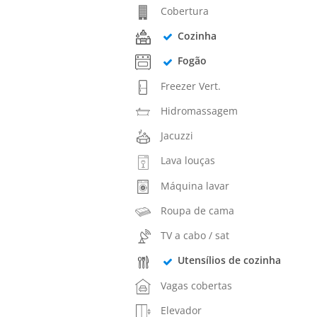
Cobertura
Cozinha
Fogão
Freezer Vert.
Hidromassagem
Jacuzzi
Lava louças
Máquina lavar
Roupa de cama
TV a cabo / sat
Utensílios de cozinha
Vagas cobertas
Elevador