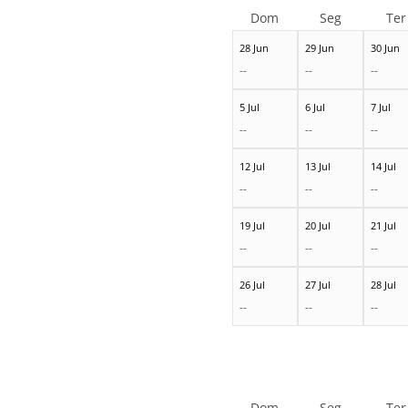
Dom
Seg
Ter
28 Jun
29 Jun
30 Jun
--
--
--
5 Jul
6 Jul
7 Jul
--
--
--
12 Jul
13 Jul
14 Jul
--
--
--
19 Jul
20 Jul
21 Jul
--
--
--
26 Jul
27 Jul
28 Jul
--
--
--
Dom
Seg
Ter