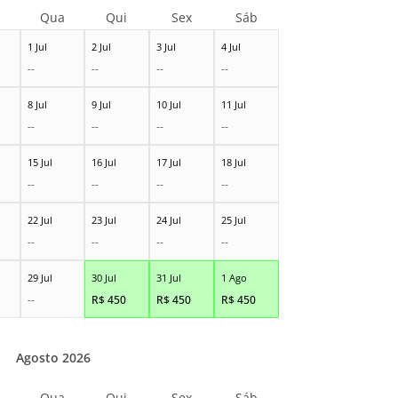
Qua
Qui
Sex
Sáb
1 Jul
2 Jul
3 Jul
4 Jul
--
--
--
--
8 Jul
9 Jul
10 Jul
11 Jul
--
--
--
--
15 Jul
16 Jul
17 Jul
18 Jul
--
--
--
--
22 Jul
23 Jul
24 Jul
25 Jul
--
--
--
--
29 Jul
30 Jul
31 Jul
1 Ago
--
R$
450
R$
450
R$
450
Agosto 2026
Qua
Qui
Sex
Sáb