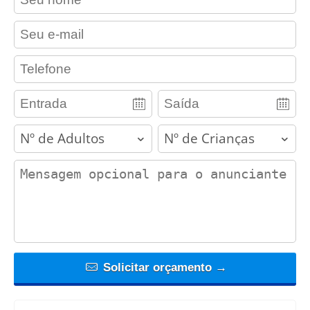
contact_email
contact_phone
adults
children
contact_message
Solicitar orçamento →