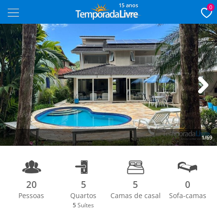
15 anos
0
Next
1/69
20
5
5
0
Pessoas
Quartos
Camas de casal
Sofa-camas
5
Suítes