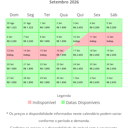
Setembro 2026
Dom
Seg
Ter
Qua
Qui
Sex
Sáb
30 Ago
31 Ago
1 Set
2 Set
3 Set
4 Set
5 Set
R$
1.323
R$
1.323
R$
1.890
R$
1.890
R$
2.450
R$
3.200
R$
3.200
6 Set
7 Set
8 Set
9 Set
10 Set
11 Set
12 Set
R$
3.200
R$
3.200
R$
1.890
R$
1.890
Indisp.
Indisp.
Indisp.
13 Set
14 Set
15 Set
16 Set
17 Set
18 Set
19 Set
Indisp.
Indisp.
Indisp.
R$
1.890
R$
2.450
R$
2.450
R$
2.450
20 Set
21 Set
22 Set
23 Set
24 Set
25 Set
26 Set
R$
1.890
R$
1.890
R$
1.890
R$
1.890
R$
2.450
R$
2.450
R$
2.450
27 Set
28 Set
29 Set
30 Set
1 Out
2 Out
3 Out
R$
1.890
R$
1.890
R$
1.890
R$
1.890
R$
2.695
R$
2.695
R$
2.695
Legenda
Indisponível
Datas Disponíveis
* Os preços e disponibilidade informados neste calendário podem variar
conforme o período e demanda.
Confirme os preços e a disponibilidade do imóvel com o anunciante.