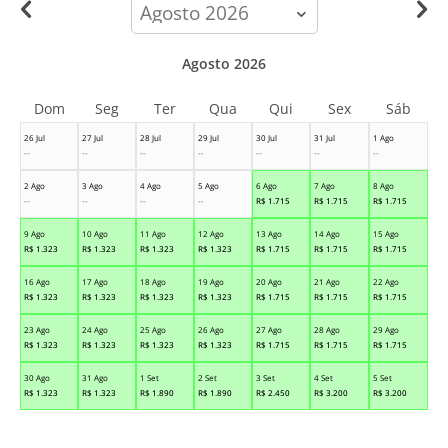
calendar-
month
Agosto 2026
Dom
Seg
Ter
Qua
Qui
Sex
Sáb
26 Jul
27 Jul
28 Jul
29 Jul
30 Jul
31 Jul
1 Ago
--
--
--
--
--
--
--
2 Ago
3 Ago
4 Ago
5 Ago
6 Ago
7 Ago
8 Ago
--
--
--
--
R$
1.715
R$
1.715
R$
1.715
9 Ago
10 Ago
11 Ago
12 Ago
13 Ago
14 Ago
15 Ago
R$
1.323
R$
1.323
R$
1.323
R$
1.323
R$
1.715
R$
1.715
R$
1.715
16 Ago
17 Ago
18 Ago
19 Ago
20 Ago
21 Ago
22 Ago
R$
1.323
R$
1.323
R$
1.323
R$
1.323
R$
1.715
R$
1.715
R$
1.715
23 Ago
24 Ago
25 Ago
26 Ago
27 Ago
28 Ago
29 Ago
R$
1.323
R$
1.323
R$
1.323
R$
1.323
R$
1.715
R$
1.715
R$
1.715
30 Ago
31 Ago
1 Set
2 Set
3 Set
4 Set
5 Set
R$
1.323
R$
1.323
R$
1.890
R$
1.890
R$
2.450
R$
3.200
R$
3.200