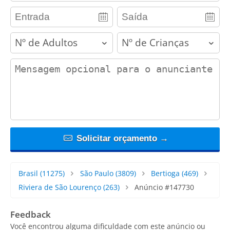
adults
children
contact_message
Solicitar orçamento →
Brasil
(11275)
São Paulo
(3809)
Bertioga
(469)
Riviera de São Lourenço
(263)
Anúncio #147730
Feedback
Você encontrou alguma dificuldade com este anúncio ou