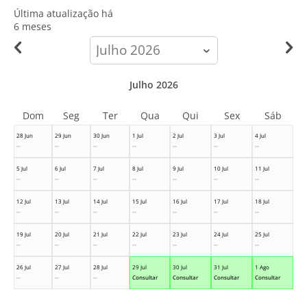
Última atualização há
6 meses
calendar-
month
Julho 2026
Dom
Seg
Ter
Qua
Qui
Sex
Sáb
28 Jun
29 Jun
30 Jun
1 Jul
2 Jul
3 Jul
4 Jul
--
--
--
--
--
--
--
5 Jul
6 Jul
7 Jul
8 Jul
9 Jul
10 Jul
11 Jul
--
--
--
--
--
--
--
12 Jul
13 Jul
14 Jul
15 Jul
16 Jul
17 Jul
18 Jul
--
--
--
--
--
--
--
19 Jul
20 Jul
21 Jul
22 Jul
23 Jul
24 Jul
25 Jul
--
--
--
--
--
--
--
26 Jul
27 Jul
28 Jul
29 Jul
30 Jul
31 Jul
1 Ago
--
--
--
Consultar
Consultar
Consultar
Consultar