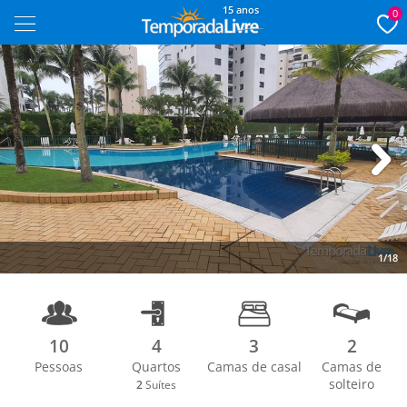
15 anos
0
Next
1/18
10
4
3
2
Pessoas
Quartos
Camas de casal
Camas de
solteiro
2
Suítes