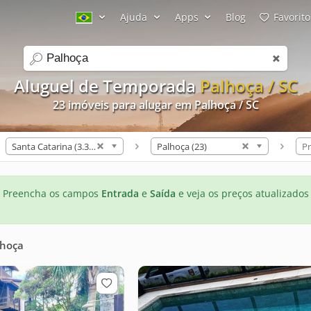
Ajuda
Apps
Blog
Favorito
search
Aluguel de Temporada
Palhoça / SC
23 imóveis para alugar em Palhoça / SC
Santa Catarina (3.308)
Palhoça (23)
Pr
Preencha os campos
Entrada
e
Saída
e veja os preços atualizados
lhoça