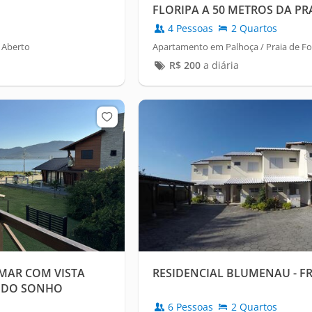
FLORIPA A 50 METROS DA PR
4 Pessoas
2 Quartos
 Aberto
Apartamento em Palhoça / Praia de Fo
R$
200
a diária
 MAR COM VISTA
RESIDENCIAL BLUMENAU - F
A DO SONHO
6 Pessoas
2 Quartos