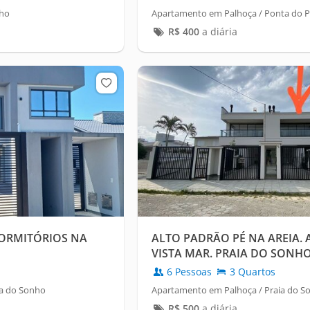
nho
Apartamento em Palhoça / Ponta do 
R$
400
a diária
ORMITÓRIOS NA
ALTO PADRÃO PÉ NA AREIA. 
VISTA MAR. PRAIA DO SONHO
6 Pessoas
3 Quartos
ia do Sonho
Apartamento em Palhoça / Praia do S
R$
500
a diária