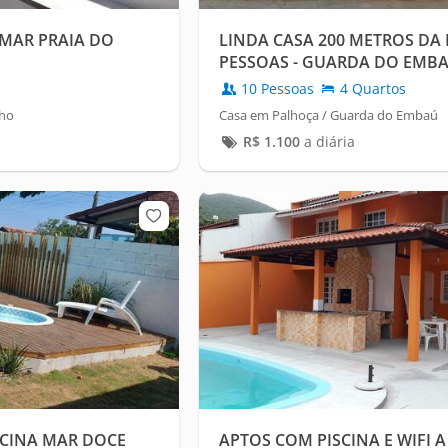
 MAR PRAIA DO
LINDA CASA 200 METROS DA 
PESSOAS - GUARDA DO EMBAÚ
10 Pessoas
4 Quartos
nho
Casa em Palhoça / Guarda do Embaú
R$
1.100
a diária
SCINA MAR DOCE
APTOS COM PISCINA E WIFI A