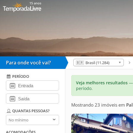
15 anos
Para onde você vai?
🇧🇷 Brasil (11.284)
PERÍODO
Veja melhores resultados
— 
período.
Mostrando 23 imóveis
em
Pa
QUANTAS PESSOAS?
Quantas
pessoas?
ACOMODAÇÕES