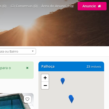
s (0)
Conversas (0)
Área do Anunciante
Anuncie
aia ou Bairro
Palhoça
23
imóveis
 para o
+
−