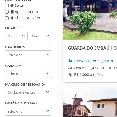
Casa
Apartamento
Chácara / sítio
QUARTOS
Quartos
Quartos
min
max
BANHEIROS
GUARDA DO EMBAÚ HO
Banheiros
8 Pessoas
3 Quartos
GARAGEM
Casa em Palhoça / Guarda do 
Garagem
R$
1.000
a diária
MÁXIMO DE PESSOAS
Máximo
de
pessoas
DISTÂNCIA DO MAR
Distância
do