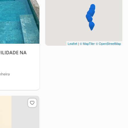
Leaflet
|
© MapTiler
© OpenStreetMap
ILIDADE NA
nheira