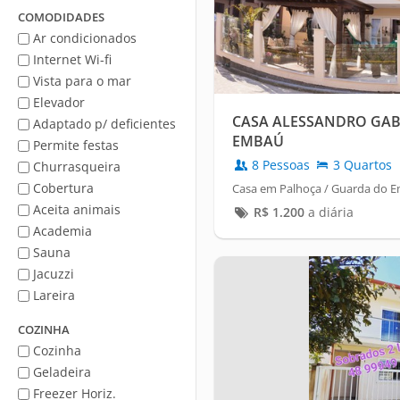
Mar
COMODIDADES
Ar condicionados
Internet Wi-fi
Vista para o mar
Elevador
CASA ALESSANDRO GAB
Adaptado p/ deficientes
EMBAÚ
Permite festas
8 Pessoas
3 Quartos
Churrasqueira
Cobertura
Casa em Palhoça / Guarda do 
Aceita animais
R$
1.200
a diária
Academia
Sauna
Jacuzzi
Lareira
COZINHA
Cozinha
Geladeira
Freezer Horiz.