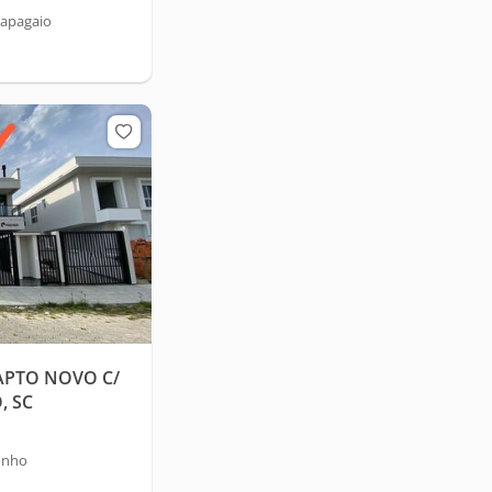
Papagaio
APTO NOVO C/
, SC
onho