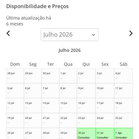
Disponibilidade e Preços
Última atualização há
6 meses
calendar-
month
Julho 2026
Dom
Seg
Ter
Qua
Qui
Sex
Sáb
28 Jun
29 Jun
30 Jun
1 Jul
2 Jul
3 Jul
4 Jul
--
--
--
--
--
--
--
5 Jul
6 Jul
7 Jul
8 Jul
9 Jul
10 Jul
11 Jul
--
--
--
--
--
--
--
12 Jul
13 Jul
14 Jul
15 Jul
16 Jul
17 Jul
18 Jul
--
--
--
--
--
--
--
19 Jul
20 Jul
21 Jul
22 Jul
23 Jul
24 Jul
25 Jul
--
--
--
--
--
--
--
26 Jul
27 Jul
28 Jul
29 Jul
30 Jul
31 Jul
1 Ago
--
--
--
--
Consultar
Consultar
Consultar