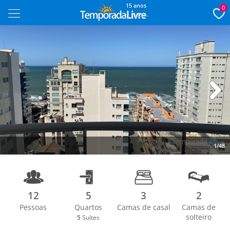
15 anos
0
Next
1/48
12
5
3
2
Pessoas
Quartos
Camas de casal
Camas de
solteiro
5
Suítes