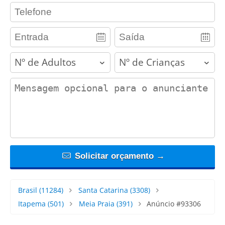
contact_phone
adults
children
contact_message
Solicitar orçamento →
Brasil
(11284)
Santa Catarina
(3308)
Itapema
(501)
Meia Praia
(391)
Anúncio #93306