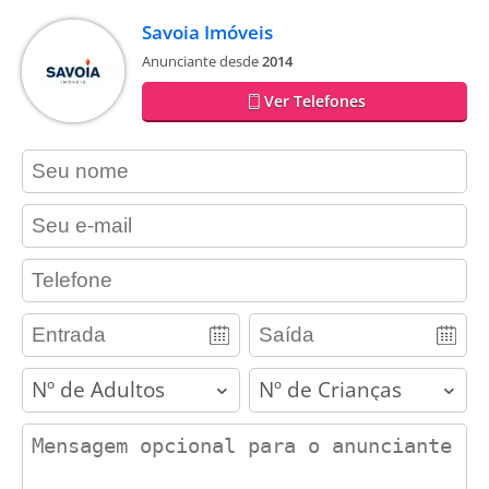
Savoia Imóveis
Anunciante desde
2014
Ver Telefones
contact_name
contact_email
contact_phone
adults
children
contact_message