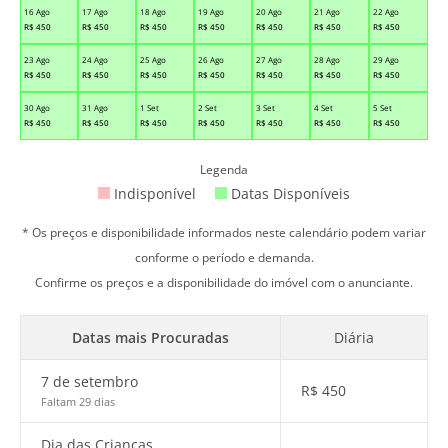
16 Ago
17 Ago
18 Ago
19 Ago
20 Ago
21 Ago
22 Ago
R$
450
R$
450
R$
450
R$
450
R$
450
R$
450
R$
450
23 Ago
24 Ago
25 Ago
26 Ago
27 Ago
28 Ago
29 Ago
R$
450
R$
450
R$
450
R$
450
R$
450
R$
450
R$
450
30 Ago
31 Ago
1 Set
2 Set
3 Set
4 Set
5 Set
R$
450
R$
450
R$
450
R$
450
R$
450
R$
450
R$
450
Legenda
Indisponível
Datas Disponíveis
* Os preços e disponibilidade informados neste calendário podem variar
conforme o período e demanda.
Confirme os preços e a disponibilidade do imóvel com o anunciante.
Datas mais Procuradas
Diária
7 de setembro
R$
450
Faltam 29 dias
Dia das Crianças