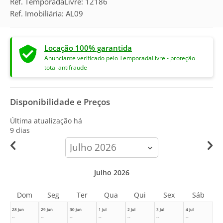
Ref. TemporadaLivre: 12186
Ref. Imobiliária: AL09
Locação 100% garantida
Anunciante verificado pelo TemporadaLivre - proteção
total antifraude
Disponibilidade e Preços
Última atualização há
9 dias
calendar-
month
Julho 2026
Dom
Seg
Ter
Qua
Qui
Sex
Sáb
28 Jun
29 Jun
30 Jun
1 Jul
2 Jul
3 Jul
4 Jul
--
--
--
--
--
--
--