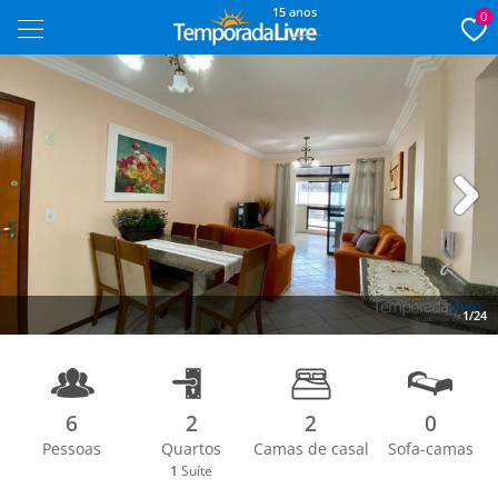
15 anos
0
Next
1/24
6
2
2
0
Pessoas
Quartos
Camas de casal
Sofa-camas
1
Suíte