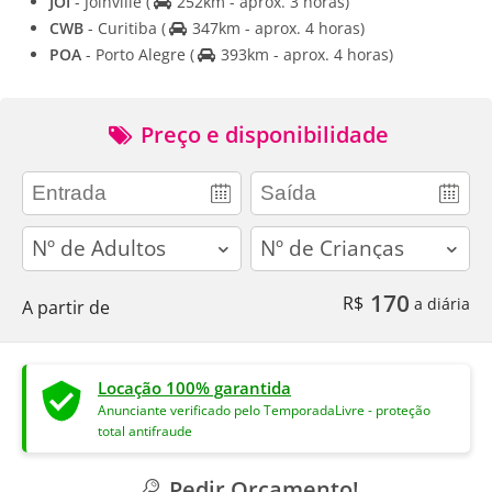
JOI
- Joinville
(
252km - aprox. 3 horas)
CWB
- Curitiba
(
347km - aprox. 4 horas)
POA
- Porto Alegre
(
393km - aprox. 4 horas)
Preço e disponibilidade
adults
children
170
R$
a diária
A partir de
Locação 100% garantida
Anunciante verificado pelo TemporadaLivre - proteção
total antifraude
Pedir Orçamento!