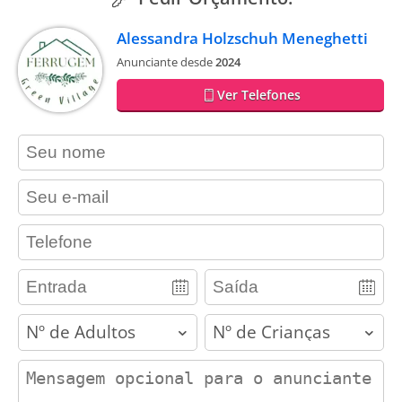
Alessandra Holzschuh Meneghetti
Anunciante desde
2024
Ver Telefones
contact_name
contact_email
contact_phone
adults
children
contact_message