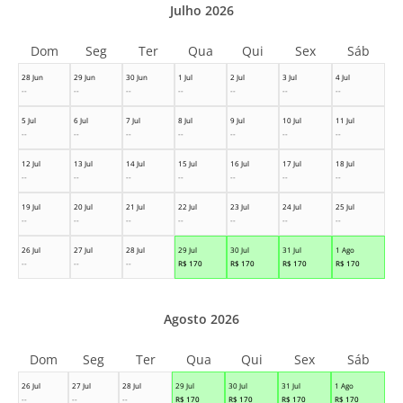
Julho 2026
Dom
Seg
Ter
Qua
Qui
Sex
Sáb
28 Jun
29 Jun
30 Jun
1 Jul
2 Jul
3 Jul
4 Jul
--
--
--
--
--
--
--
5 Jul
6 Jul
7 Jul
8 Jul
9 Jul
10 Jul
11 Jul
--
--
--
--
--
--
--
12 Jul
13 Jul
14 Jul
15 Jul
16 Jul
17 Jul
18 Jul
--
--
--
--
--
--
--
19 Jul
20 Jul
21 Jul
22 Jul
23 Jul
24 Jul
25 Jul
--
--
--
--
--
--
--
26 Jul
27 Jul
28 Jul
29 Jul
30 Jul
31 Jul
1 Ago
--
--
--
R$
170
R$
170
R$
170
R$
170
Agosto 2026
Dom
Seg
Ter
Qua
Qui
Sex
Sáb
26 Jul
27 Jul
28 Jul
29 Jul
30 Jul
31 Jul
1 Ago
--
--
--
R$
170
R$
170
R$
170
R$
170