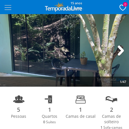
15 anos
0
Next
1/47
5
1
1
2
Pessoas
Quartos
Camas de casal
Camas de
solteiro
0
Suítes
1
Sofa-camas