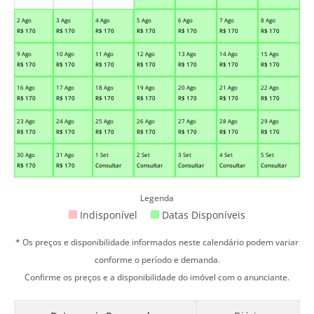
2 Ago
3 Ago
4 Ago
5 Ago
6 Ago
7 Ago
8 Ago
R$
170
R$
170
R$
170
R$
170
R$
170
R$
170
R$
170
9 Ago
10 Ago
11 Ago
12 Ago
13 Ago
14 Ago
15 Ago
R$
170
R$
170
R$
170
R$
170
R$
170
R$
170
R$
170
16 Ago
17 Ago
18 Ago
19 Ago
20 Ago
21 Ago
22 Ago
R$
170
R$
170
R$
170
R$
170
R$
170
R$
170
R$
170
23 Ago
24 Ago
25 Ago
26 Ago
27 Ago
28 Ago
29 Ago
R$
170
R$
170
R$
170
R$
170
R$
170
R$
170
R$
170
30 Ago
31 Ago
1 Set
2 Set
3 Set
4 Set
5 Set
R$
170
R$
170
Consultar
Consultar
Consultar
Consultar
Consultar
Legenda
Indisponível
Datas Disponíveis
* Os preços e disponibilidade informados neste calendário podem variar
conforme o período e demanda.
Confirme os preços e a disponibilidade do imóvel com o anunciante.