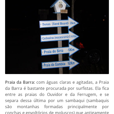
Praia da Barra:
com águas claras e agitadas, a Praia
da Barra é bastante procurada por surfistas. Ela fica
entre as praias do Ouvidor e da Ferrugem, e se
separa dessa última por um sambaqui (sambaquis
são montanhas formadas principalmente por
conchas e envoltórios de moluscos) que antigamente