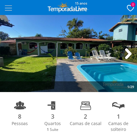
15 anos
0
Next
1/29
8
3
2
1
Pessoas
Quartos
Camas de casal
Camas de
solteiro
1
Suíte