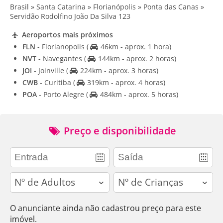
Brasil » Santa Catarina » Florianópolis » Ponta das Canas »
Servidão Rodolfino João Da Silva 123
Aeroportos mais próximos
FLN
- Florianopolis
(
46km - aprox. 1 hora)
NVT
- Navegantes
(
144km - aprox. 2 horas)
JOI
- Joinville
(
224km - aprox. 3 horas)
CWB
- Curitiba
(
319km - aprox. 4 horas)
POA
- Porto Alegre
(
484km - aprox. 5 horas)
Preço e disponibilidade
adults
children
O anunciante ainda não cadastrou preço para este
imóvel.