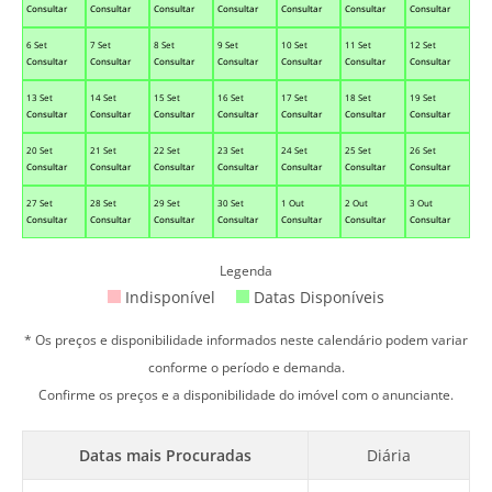
Consultar
Consultar
Consultar
Consultar
Consultar
Consultar
Consultar
6 Set
7 Set
8 Set
9 Set
10 Set
11 Set
12 Set
Consultar
Consultar
Consultar
Consultar
Consultar
Consultar
Consultar
13 Set
14 Set
15 Set
16 Set
17 Set
18 Set
19 Set
Consultar
Consultar
Consultar
Consultar
Consultar
Consultar
Consultar
20 Set
21 Set
22 Set
23 Set
24 Set
25 Set
26 Set
Consultar
Consultar
Consultar
Consultar
Consultar
Consultar
Consultar
27 Set
28 Set
29 Set
30 Set
1 Out
2 Out
3 Out
Consultar
Consultar
Consultar
Consultar
Consultar
Consultar
Consultar
Legenda
Indisponível
Datas Disponíveis
* Os preços e disponibilidade informados neste calendário podem variar
conforme o período e demanda.
Confirme os preços e a disponibilidade do imóvel com o anunciante.
Datas mais Procuradas
Diária