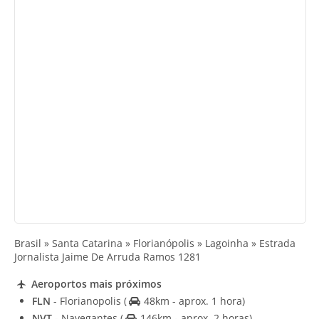
Brasil » Santa Catarina » Florianópolis » Lagoinha » Estrada
Jornalista Jaime De Arruda Ramos 1281
Aeroportos mais próximos
FLN
- Florianopolis
(
48km - aprox. 1 hora)
NVT
- Navegantes
(
146km - aprox. 2 horas)