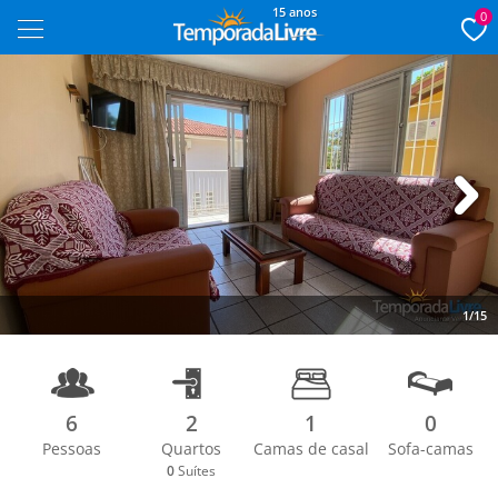
15 anos
0
Next
1/15
6
2
1
0
Pessoas
Quartos
Camas de casal
Sofa-camas
0
Suítes