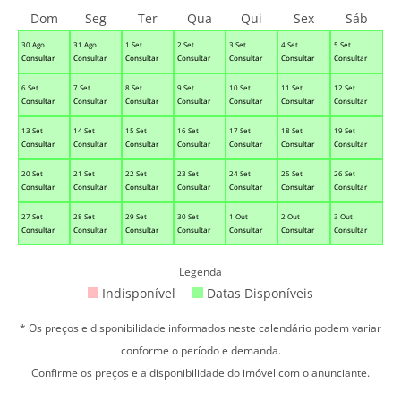
Dom
Seg
Ter
Qua
Qui
Sex
Sáb
30 Ago
31 Ago
1 Set
2 Set
3 Set
4 Set
5 Set
Consultar
Consultar
Consultar
Consultar
Consultar
Consultar
Consultar
6 Set
7 Set
8 Set
9 Set
10 Set
11 Set
12 Set
Consultar
Consultar
Consultar
Consultar
Consultar
Consultar
Consultar
13 Set
14 Set
15 Set
16 Set
17 Set
18 Set
19 Set
Consultar
Consultar
Consultar
Consultar
Consultar
Consultar
Consultar
20 Set
21 Set
22 Set
23 Set
24 Set
25 Set
26 Set
Consultar
Consultar
Consultar
Consultar
Consultar
Consultar
Consultar
27 Set
28 Set
29 Set
30 Set
1 Out
2 Out
3 Out
Consultar
Consultar
Consultar
Consultar
Consultar
Consultar
Consultar
Legenda
Indisponível
Datas Disponíveis
* Os preços e disponibilidade informados neste calendário podem variar
conforme o período e demanda.
Confirme os preços e a disponibilidade do imóvel com o anunciante.