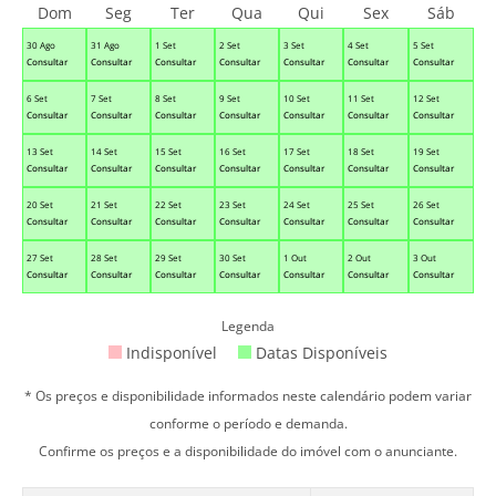
Dom
Seg
Ter
Qua
Qui
Sex
Sáb
30 Ago
31 Ago
1 Set
2 Set
3 Set
4 Set
5 Set
Consultar
Consultar
Consultar
Consultar
Consultar
Consultar
Consultar
6 Set
7 Set
8 Set
9 Set
10 Set
11 Set
12 Set
Consultar
Consultar
Consultar
Consultar
Consultar
Consultar
Consultar
13 Set
14 Set
15 Set
16 Set
17 Set
18 Set
19 Set
Consultar
Consultar
Consultar
Consultar
Consultar
Consultar
Consultar
20 Set
21 Set
22 Set
23 Set
24 Set
25 Set
26 Set
Consultar
Consultar
Consultar
Consultar
Consultar
Consultar
Consultar
27 Set
28 Set
29 Set
30 Set
1 Out
2 Out
3 Out
Consultar
Consultar
Consultar
Consultar
Consultar
Consultar
Consultar
Legenda
Indisponível
Datas Disponíveis
* Os preços e disponibilidade informados neste calendário podem variar
conforme o período e demanda.
Confirme os preços e a disponibilidade do imóvel com o anunciante.