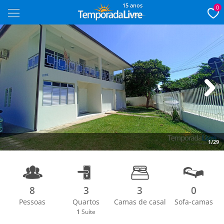
15 anos
0
Next
1/29
8
3
3
0
Pessoas
Quartos
Camas de casal
Sofa-camas
1
Suíte