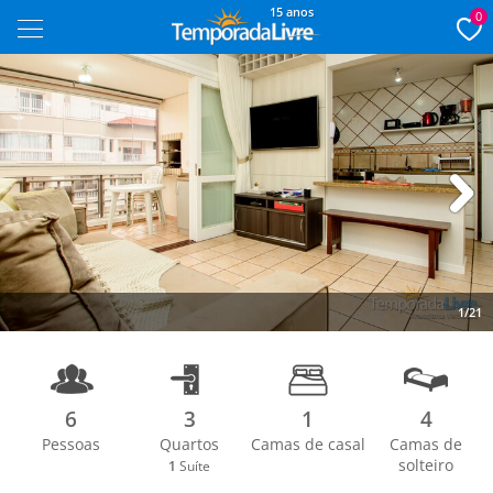
15 anos
0
Next
1/21
6
3
1
4
Pessoas
Quartos
Camas de casal
Camas de
solteiro
1
Suíte