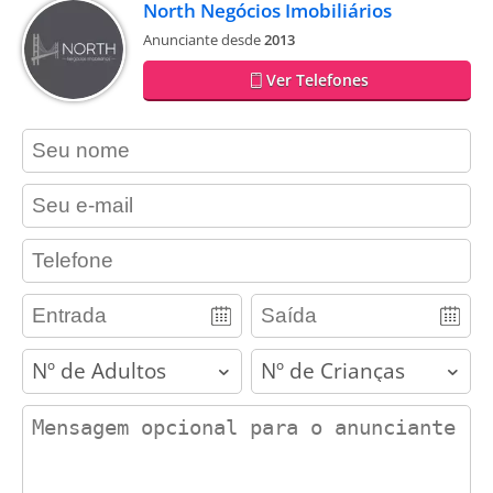
North Negócios Imobiliários
Anunciante desde
2013
Ver Telefones
contact_name
contact_email
contact_phone
adults
children
contact_message