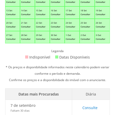
Consultar
Consultar
Consultar
Consultar
Consultar
Consultar
Consultar
13 Set
14 Set
15 Set
16 Set
17 Set
18 Set
19 Set
Consultar
Consultar
Consultar
Consultar
Consultar
Consultar
Consultar
20 Set
21 Set
22 Set
23 Set
24 Set
25 Set
26 Set
Consultar
Consultar
Consultar
Consultar
Consultar
Consultar
Consultar
27 Set
28 Set
29 Set
30 Set
1 Out
2 Out
3 Out
Consultar
Consultar
Consultar
Consultar
Consultar
Consultar
Consultar
Legenda
Indisponível
Datas Disponíveis
* Os preços e disponibilidade informados neste calendário podem variar
conforme o período e demanda.
Confirme os preços e a disponibilidade do imóvel com o anunciante.
Datas mais Procuradas
Diária
7 de setembro
Consulte
Faltam 30 dias