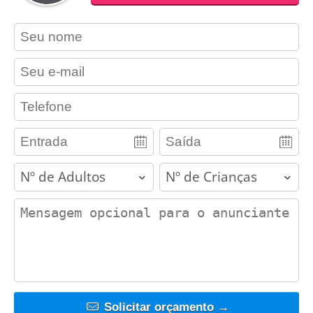
contact_name
contact_email
contact_phone
adults
children
contact_message
Solicitar orçamento →