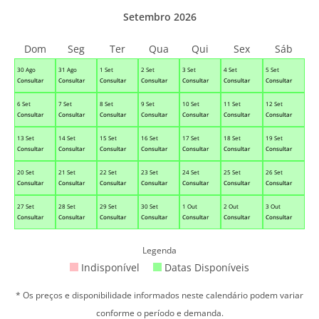
Setembro 2026
Dom
Seg
Ter
Qua
Qui
Sex
Sáb
30 Ago
31 Ago
1 Set
2 Set
3 Set
4 Set
5 Set
Consultar
Consultar
Consultar
Consultar
Consultar
Consultar
Consultar
6 Set
7 Set
8 Set
9 Set
10 Set
11 Set
12 Set
Consultar
Consultar
Consultar
Consultar
Consultar
Consultar
Consultar
13 Set
14 Set
15 Set
16 Set
17 Set
18 Set
19 Set
Consultar
Consultar
Consultar
Consultar
Consultar
Consultar
Consultar
20 Set
21 Set
22 Set
23 Set
24 Set
25 Set
26 Set
Consultar
Consultar
Consultar
Consultar
Consultar
Consultar
Consultar
27 Set
28 Set
29 Set
30 Set
1 Out
2 Out
3 Out
Consultar
Consultar
Consultar
Consultar
Consultar
Consultar
Consultar
Legenda
Indisponível
Datas Disponíveis
* Os preços e disponibilidade informados neste calendário podem variar
conforme o período e demanda.