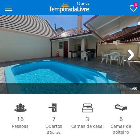
15 anos
0
Next
1/55
16
7
3
6
Pessoas
Quartos
Camas de casal
Camas de
solteiro
3
Suítes