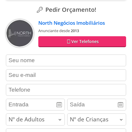
Pedir Orçamento!
North Negócios Imobiliários
Anunciante desde
2013
Ver Telefones
contact_name
contact_email
contact_phone
adults
children
contact_message