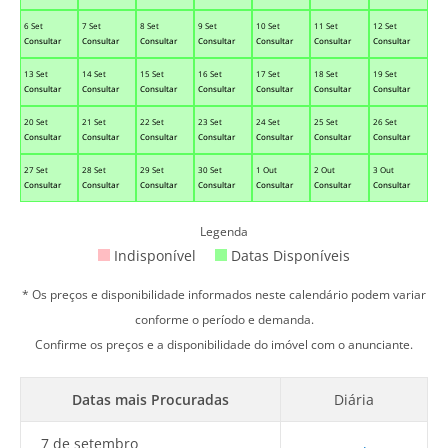
6 Set
7 Set
8 Set
9 Set
10 Set
11 Set
12 Set
Consultar
Consultar
Consultar
Consultar
Consultar
Consultar
Consultar
13 Set
14 Set
15 Set
16 Set
17 Set
18 Set
19 Set
Consultar
Consultar
Consultar
Consultar
Consultar
Consultar
Consultar
20 Set
21 Set
22 Set
23 Set
24 Set
25 Set
26 Set
Consultar
Consultar
Consultar
Consultar
Consultar
Consultar
Consultar
27 Set
28 Set
29 Set
30 Set
1 Out
2 Out
3 Out
Consultar
Consultar
Consultar
Consultar
Consultar
Consultar
Consultar
Legenda
Indisponível
Datas Disponíveis
* Os preços e disponibilidade informados neste calendário podem variar
conforme o período e demanda.
Confirme os preços e a disponibilidade do imóvel com o anunciante.
Datas mais Procuradas
Diária
7 de setembro