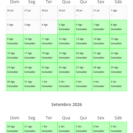
Dom
Seg
Ter
Qua
Qui
Sex
Sáb
26 Jul
27 Jul
28 Jul
29 Jul
30 Jul
31 Jul
1 Ago
--
--
--
--
--
--
--
2 Ago
3 Ago
4 Ago
5 Ago
6 Ago
7 Ago
8 Ago
--
--
--
Consultar
Consultar
Consultar
Consultar
9 Ago
10 Ago
11 Ago
12 Ago
13 Ago
14 Ago
15 Ago
Consultar
Consultar
Consultar
Consultar
Consultar
Consultar
Consultar
16 Ago
17 Ago
18 Ago
19 Ago
20 Ago
21 Ago
22 Ago
Consultar
Consultar
Consultar
Consultar
Consultar
Consultar
Consultar
23 Ago
24 Ago
25 Ago
26 Ago
27 Ago
28 Ago
29 Ago
Consultar
Consultar
Consultar
Consultar
Consultar
Consultar
Consultar
30 Ago
31 Ago
1 Set
2 Set
3 Set
4 Set
5 Set
Consultar
Consultar
Consultar
Consultar
Consultar
Consultar
Consultar
Setembro 2026
Dom
Seg
Ter
Qua
Qui
Sex
Sáb
30 Ago
31 Ago
1 Set
2 Set
3 Set
4 Set
5 Set
Consultar
Consultar
Consultar
Consultar
Consultar
Consultar
Consultar