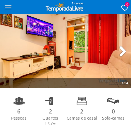
15 anos
0
Next
1/34
6
2
2
0
Pessoas
Quartos
Camas de casal
Sofa-camas
1
Suíte