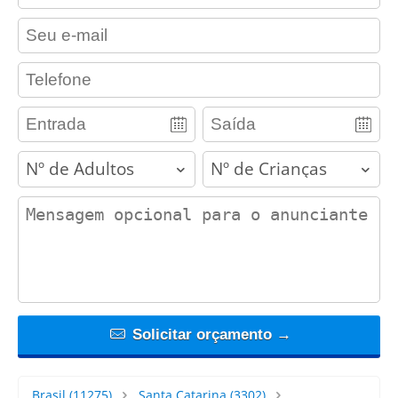
contact_email
contact_phone
adults
children
contact_message
Solicitar orçamento →
Brasil
(11275)
Santa Catarina
(3302)