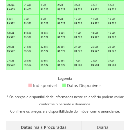
30 Ago
31 Ago
1 Set
2 Set
3 Set
4 Set
5 Set
R$
405
R$
405
R$
522
R$
522
R$
522
R$
522
R$
522
6 Set
7 Set
8 Set
9 Set
10 Set
11 Set
12 Set
R$
522
R$
522
R$
522
R$
522
R$
522
R$
522
R$
522
13 Set
14 Set
15 Set
16 Set
17 Set
18 Set
19 Set
R$
522
R$
522
R$
522
R$
522
R$
522
R$
522
R$
522
20 Set
21 Set
22 Set
23 Set
24 Set
25 Set
26 Set
R$
522
R$
522
R$
522
R$
522
R$
522
R$
522
R$
522
27 Set
28 Set
29 Set
30 Set
1 Out
2 Out
3 Out
R$
522
R$
522
R$
522
R$
522
R$
580
R$
580
R$
580
Legenda
Indisponível
Datas Disponíveis
* Os preços e disponibilidade informados neste calendário podem variar
conforme o período e demanda.
Confirme os preços e a disponibilidade do imóvel com o anunciante.
Datas mais Procuradas
Diária