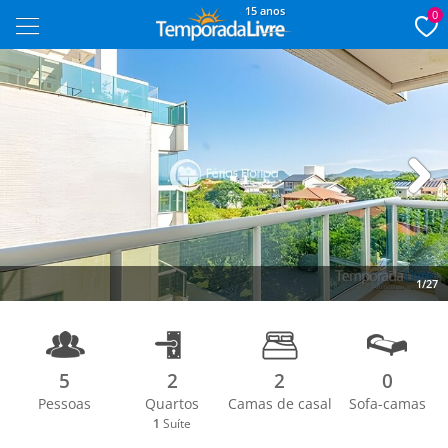
15 anos
0
Next
1/27
5
2
2
0
Pessoas
Quartos
Camas de casal
Sofa-camas
1
Suíte