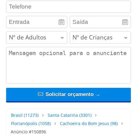
contact_phone
adults
children
contact_message
Solicitar orçamento →
Brasil
(11273)
Santa Catarina
(3301)
Florianópolis
(1058)
Cachoeira do Bom Jesus
(98)
Anúncio #150896