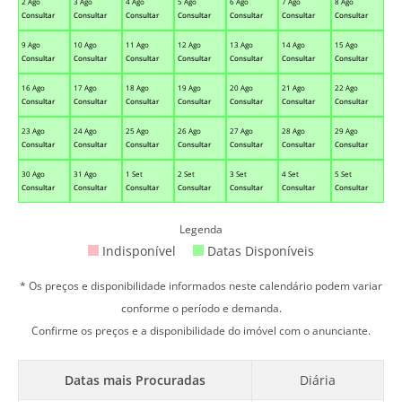
2 Ago
3 Ago
4 Ago
5 Ago
6 Ago
7 Ago
8 Ago
Consultar
Consultar
Consultar
Consultar
Consultar
Consultar
Consultar
9 Ago
10 Ago
11 Ago
12 Ago
13 Ago
14 Ago
15 Ago
Consultar
Consultar
Consultar
Consultar
Consultar
Consultar
Consultar
16 Ago
17 Ago
18 Ago
19 Ago
20 Ago
21 Ago
22 Ago
Consultar
Consultar
Consultar
Consultar
Consultar
Consultar
Consultar
23 Ago
24 Ago
25 Ago
26 Ago
27 Ago
28 Ago
29 Ago
Consultar
Consultar
Consultar
Consultar
Consultar
Consultar
Consultar
30 Ago
31 Ago
1 Set
2 Set
3 Set
4 Set
5 Set
Consultar
Consultar
Consultar
Consultar
Consultar
Consultar
Consultar
Legenda
Indisponível
Datas Disponíveis
* Os preços e disponibilidade informados neste calendário podem variar
conforme o período e demanda.
Confirme os preços e a disponibilidade do imóvel com o anunciante.
Datas mais Procuradas
Diária