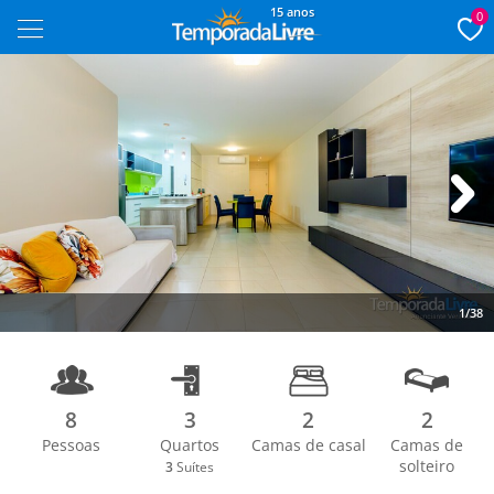
15 anos
0
Next
1/38
8
3
2
2
Pessoas
Quartos
Camas de casal
Camas de
solteiro
3
Suítes