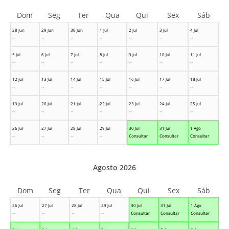
Dom
Seg
Ter
Qua
Qui
Sex
Sáb
28 Jun
29 Jun
30 Jun
1 Jul
2 Jul
3 Jul
4 Jul
--
--
--
--
--
--
--
5 Jul
6 Jul
7 Jul
8 Jul
9 Jul
10 Jul
11 Jul
--
--
--
--
--
--
--
12 Jul
13 Jul
14 Jul
15 Jul
16 Jul
17 Jul
18 Jul
--
--
--
--
--
--
--
19 Jul
20 Jul
21 Jul
22 Jul
23 Jul
24 Jul
25 Jul
--
--
--
--
--
--
--
26 Jul
27 Jul
28 Jul
29 Jul
30 Jul
31 Jul
1 Ago
--
--
--
--
Consultar
Consultar
Consultar
Agosto 2026
Dom
Seg
Ter
Qua
Qui
Sex
Sáb
26 Jul
27 Jul
28 Jul
29 Jul
30 Jul
31 Jul
1 Ago
--
--
--
--
Consultar
Consultar
Consultar