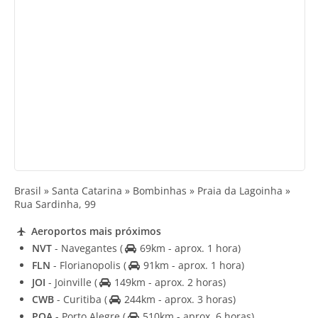
Brasil » Santa Catarina » Bombinhas » Praia da Lagoinha »
Rua Sardinha, 99
Aeroportos mais próximos
NVT
- Navegantes
(
69km - aprox. 1 hora)
FLN
- Florianopolis
(
91km - aprox. 1 hora)
JOI
- Joinville
(
149km - aprox. 2 horas)
CWB
- Curitiba
(
244km - aprox. 3 horas)
POA
- Porto Alegre
(
510km - aprox. 6 horas)