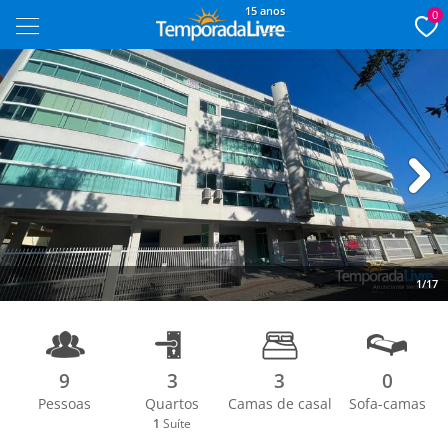
15 anos
0
Next
1/17
9
3
3
0
Pessoas
Quartos
Camas de casal
Sofa-camas
1
Suíte