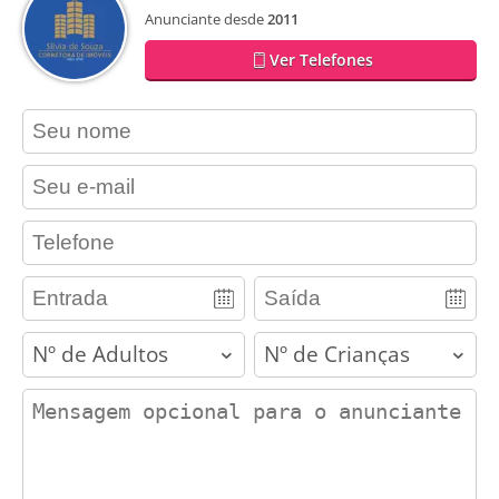
Anunciante desde
2011
Ver Telefones
contact_name
contact_email
contact_phone
adults
children
contact_message