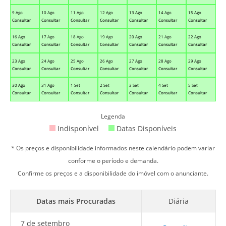
9 Ago
10 Ago
11 Ago
12 Ago
13 Ago
14 Ago
15 Ago
Consultar
Consultar
Consultar
Consultar
Consultar
Consultar
Consultar
16 Ago
17 Ago
18 Ago
19 Ago
20 Ago
21 Ago
22 Ago
Consultar
Consultar
Consultar
Consultar
Consultar
Consultar
Consultar
23 Ago
24 Ago
25 Ago
26 Ago
27 Ago
28 Ago
29 Ago
Consultar
Consultar
Consultar
Consultar
Consultar
Consultar
Consultar
30 Ago
31 Ago
1 Set
2 Set
3 Set
4 Set
5 Set
Consultar
Consultar
Consultar
Consultar
Consultar
Consultar
Consultar
Legenda
Indisponível
Datas Disponíveis
* Os preços e disponibilidade informados neste calendário podem variar
conforme o período e demanda.
Confirme os preços e a disponibilidade do imóvel com o anunciante.
Datas mais Procuradas
Diária
7 de setembro