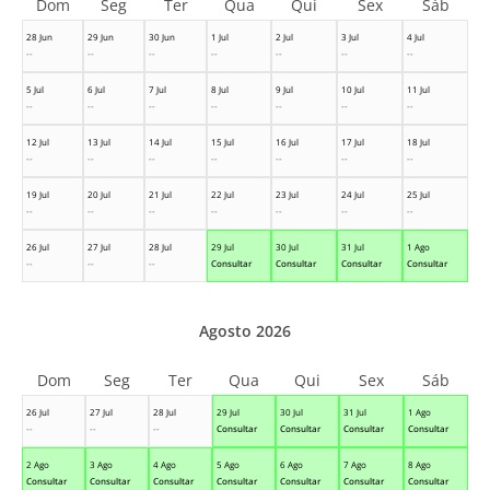
Dom
Seg
Ter
Qua
Qui
Sex
Sáb
28 Jun
29 Jun
30 Jun
1 Jul
2 Jul
3 Jul
4 Jul
--
--
--
--
--
--
--
5 Jul
6 Jul
7 Jul
8 Jul
9 Jul
10 Jul
11 Jul
--
--
--
--
--
--
--
12 Jul
13 Jul
14 Jul
15 Jul
16 Jul
17 Jul
18 Jul
--
--
--
--
--
--
--
19 Jul
20 Jul
21 Jul
22 Jul
23 Jul
24 Jul
25 Jul
--
--
--
--
--
--
--
26 Jul
27 Jul
28 Jul
29 Jul
30 Jul
31 Jul
1 Ago
--
--
--
Consultar
Consultar
Consultar
Consultar
Agosto 2026
Dom
Seg
Ter
Qua
Qui
Sex
Sáb
26 Jul
27 Jul
28 Jul
29 Jul
30 Jul
31 Jul
1 Ago
--
--
--
Consultar
Consultar
Consultar
Consultar
2 Ago
3 Ago
4 Ago
5 Ago
6 Ago
7 Ago
8 Ago
Consultar
Consultar
Consultar
Consultar
Consultar
Consultar
Consultar