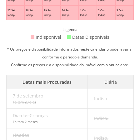
27 Set
28 Set
29 Set
30 Set
1 Out
2 Out
3 Out
Indisp.
Indisp.
Indisp.
Indisp.
Indisp.
Indisp.
Indisp.
Legenda
Indisponível
Datas Disponíveis
* Os preços e disponibilidade informados neste calendário podem variar
conforme o período e demanda.
Confirme os preços e a disponibilidade do imóvel com o anunciante.
Datas mais Procuradas
Diária
7 de setembro
Indisp.
Faltam 28 dias
Dia das Crianças
Indisp.
Faltam 2 meses
Finados
Indisp.