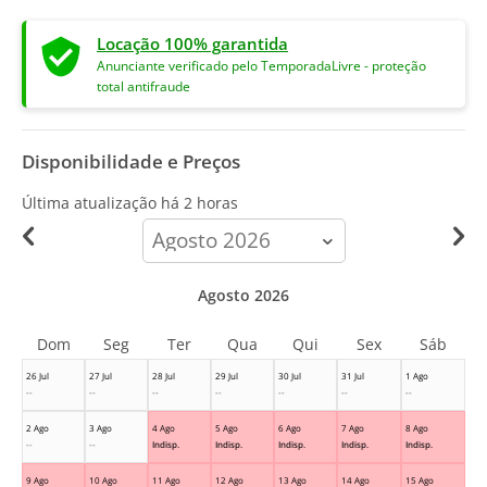
Locação 100% garantida
Anunciante verificado pelo TemporadaLivre - proteção
total antifraude
Disponibilidade e Preços
Última atualização há
2 horas
calendar-
month
Agosto 2026
Dom
Seg
Ter
Qua
Qui
Sex
Sáb
26 Jul
27 Jul
28 Jul
29 Jul
30 Jul
31 Jul
1 Ago
--
--
--
--
--
--
--
2 Ago
3 Ago
4 Ago
5 Ago
6 Ago
7 Ago
8 Ago
--
--
Indisp.
Indisp.
Indisp.
Indisp.
Indisp.
9 Ago
10 Ago
11 Ago
12 Ago
13 Ago
14 Ago
15 Ago