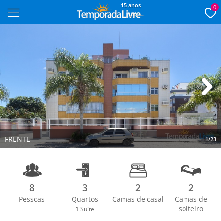
15 anos
0
Next
FRENTE
1/23
8
3
2
2
Pessoas
Quartos
Camas de casal
Camas de
solteiro
1
Suíte