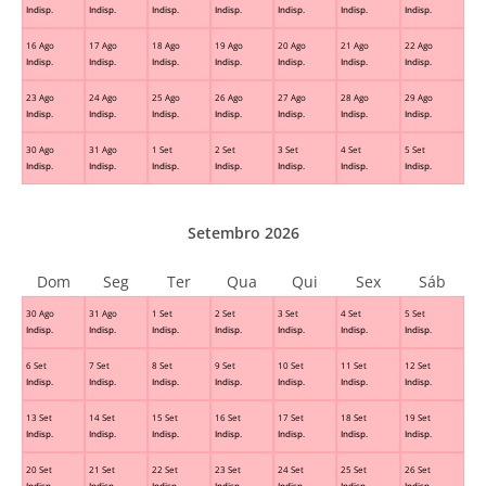
Indisp.
Indisp.
Indisp.
Indisp.
Indisp.
Indisp.
Indisp.
16 Ago
17 Ago
18 Ago
19 Ago
20 Ago
21 Ago
22 Ago
Indisp.
Indisp.
Indisp.
Indisp.
Indisp.
Indisp.
Indisp.
23 Ago
24 Ago
25 Ago
26 Ago
27 Ago
28 Ago
29 Ago
Indisp.
Indisp.
Indisp.
Indisp.
Indisp.
Indisp.
Indisp.
30 Ago
31 Ago
1 Set
2 Set
3 Set
4 Set
5 Set
Indisp.
Indisp.
Indisp.
Indisp.
Indisp.
Indisp.
Indisp.
Setembro 2026
Dom
Seg
Ter
Qua
Qui
Sex
Sáb
30 Ago
31 Ago
1 Set
2 Set
3 Set
4 Set
5 Set
Indisp.
Indisp.
Indisp.
Indisp.
Indisp.
Indisp.
Indisp.
6 Set
7 Set
8 Set
9 Set
10 Set
11 Set
12 Set
Indisp.
Indisp.
Indisp.
Indisp.
Indisp.
Indisp.
Indisp.
13 Set
14 Set
15 Set
16 Set
17 Set
18 Set
19 Set
Indisp.
Indisp.
Indisp.
Indisp.
Indisp.
Indisp.
Indisp.
20 Set
21 Set
22 Set
23 Set
24 Set
25 Set
26 Set
Indisp.
Indisp.
Indisp.
Indisp.
Indisp.
Indisp.
Indisp.