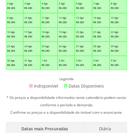
2 Ago
3 Ago
4 Ago
5 Ago
6 Ago
7 Ago
8 Ago
R$
280
R$
280
R$
280
R$
280
R$
280
R$
280
R$
280
9 Ago
10 Ago
11 Ago
12 Ago
13 Ago
14 Ago
15 Ago
R$
280
R$
280
R$
280
R$
280
R$
280
R$
280
R$
280
16 Ago
17 Ago
18 Ago
19 Ago
20 Ago
21 Ago
22 Ago
R$
280
R$
280
R$
280
R$
280
R$
280
R$
280
R$
280
23 Ago
24 Ago
25 Ago
26 Ago
27 Ago
28 Ago
29 Ago
R$
280
R$
280
R$
280
R$
280
R$
280
R$
280
R$
280
30 Ago
31 Ago
1 Set
2 Set
3 Set
4 Set
5 Set
R$
280
R$
280
R$
280
R$
280
R$
280
R$
280
R$
280
Legenda
Indisponível
Datas Disponíveis
* Os preços e disponibilidade informados neste calendário podem variar
conforme o período e demanda.
Confirme os preços e a disponibilidade do imóvel com o anunciante.
Datas mais Procuradas
Diária