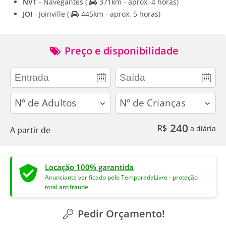
NVT
- Navegantes
(
371km - aprox. 4 horas)
JOI
- Joinville
(
445km - aprox. 5 horas)
Preço e disponibilidade
adults
children
240
R$
a diária
A partir de
Locação 100% garantida
Anunciante verificado pelo TemporadaLivre - proteção
total antifraude
Pedir Orçamento!