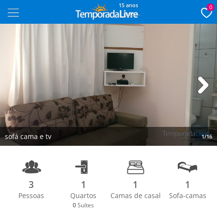
15 anos
0
Next
sofá cama e tv
1/16
3
1
1
1
Pessoas
Quartos
Camas de casal
Sofa-camas
0
Suítes