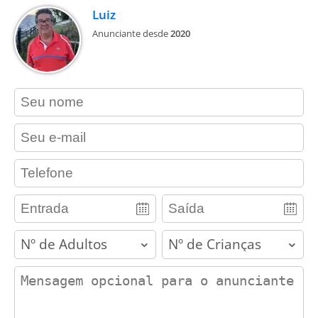
Luiz
Anunciante desde
2020
contact_name
contact_email
contact_phone
adults
children
contact_message