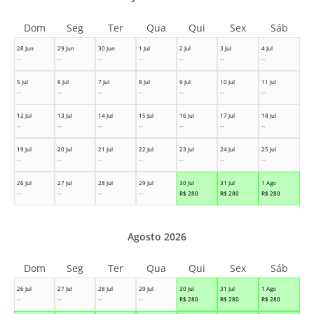
Dom
Seg
Ter
Qua
Qui
Sex
Sáb
28 Jun
29 Jun
30 Jun
1 Jul
2 Jul
3 Jul
4 Jul
--
--
--
--
--
--
--
5 Jul
6 Jul
7 Jul
8 Jul
9 Jul
10 Jul
11 Jul
--
--
--
--
--
--
--
12 Jul
13 Jul
14 Jul
15 Jul
16 Jul
17 Jul
18 Jul
--
--
--
--
--
--
--
19 Jul
20 Jul
21 Jul
22 Jul
23 Jul
24 Jul
25 Jul
--
--
--
--
--
--
--
26 Jul
27 Jul
28 Jul
29 Jul
30 Jul
31 Jul
1 Ago
--
--
--
--
R$
280
R$
280
R$
280
Agosto 2026
Dom
Seg
Ter
Qua
Qui
Sex
Sáb
26 Jul
27 Jul
28 Jul
29 Jul
30 Jul
31 Jul
1 Ago
--
--
--
--
R$
280
R$
280
R$
280