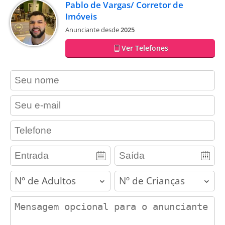
Pablo de Vargas/ Corretor de
Imóveis
Anunciante desde
2025
Ver Telefones
contact_name
contact_email
contact_phone
adults
children
contact_message