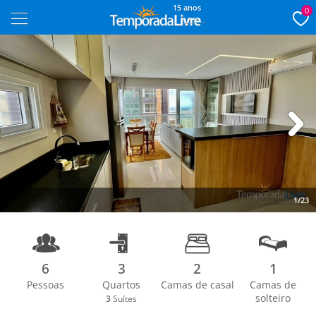
15 anos
0
Next
1/23
6
3
2
1
Pessoas
Quartos
Camas de casal
Camas de
solteiro
3
Suítes