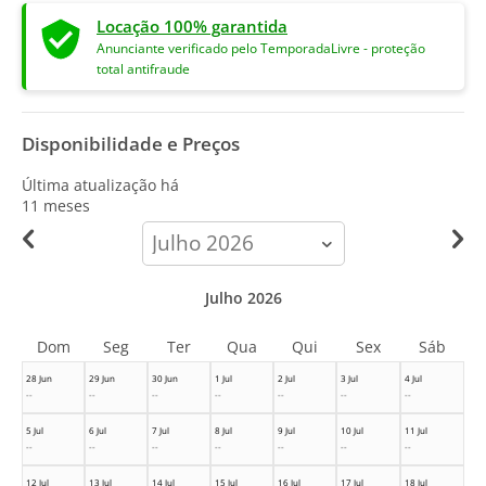
Locação 100% garantida
Anunciante verificado pelo TemporadaLivre - proteção
total antifraude
Disponibilidade e Preços
Última atualização há
11 meses
calendar-
month
Julho 2026
Dom
Seg
Ter
Qua
Qui
Sex
Sáb
28 Jun
29 Jun
30 Jun
1 Jul
2 Jul
3 Jul
4 Jul
--
--
--
--
--
--
--
5 Jul
6 Jul
7 Jul
8 Jul
9 Jul
10 Jul
11 Jul
--
--
--
--
--
--
--
12 Jul
13 Jul
14 Jul
15 Jul
16 Jul
17 Jul
18 Jul