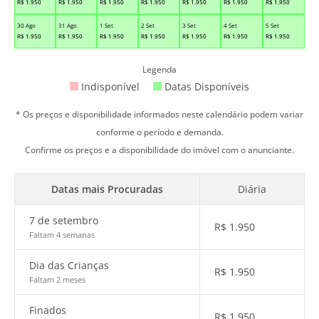
R$
1.950
R$
1.950
R$
1.950
R$
1.950
R$
1.950
R$
1.950
R$
1.950
30 Ago
31 Ago
1 Set
2 Set
3 Set
4 Set
5 Set
R$
1.950
R$
1.950
R$
1.950
R$
1.950
R$
1.950
R$
1.950
R$
1.950
Legenda
Indisponível
Datas Disponíveis
* Os preços e disponibilidade informados neste calendário podem variar
conforme o período e demanda.
Confirme os preços e a disponibilidade do imóvel com o anunciante.
Datas mais Procuradas
Diária
7 de setembro
R$
1.950
Faltam 4 semanas
Dia das Crianças
R$
1.950
Faltam 2 meses
Finados
R$
1.950