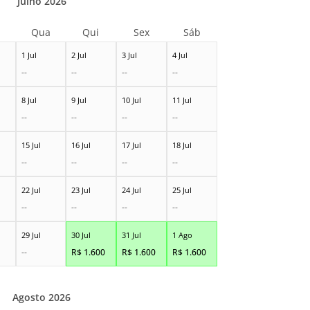
Julho 2026
Qua
Qui
Sex
Sáb
1 Jul
2 Jul
3 Jul
4 Jul
--
--
--
--
8 Jul
9 Jul
10 Jul
11 Jul
--
--
--
--
15 Jul
16 Jul
17 Jul
18 Jul
--
--
--
--
22 Jul
23 Jul
24 Jul
25 Jul
--
--
--
--
29 Jul
30 Jul
31 Jul
1 Ago
--
R$
1.600
R$
1.600
R$
1.600
Agosto 2026