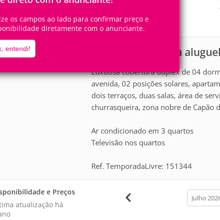
10
4
Pessoas
Quartos
lize os campos ao lado para confirmar preço e
1
Suíte
ponibilidade diretamente com o anunciante.
, entendi!
Apartamento para alugue
scrição
Luxuosa cobertura duplex de 04 dormit
avenida, 02 posições solares, apartam
dois terraços, duas salas, área de ser
churrasqueira, zona nobre de Capão 
Ar condicionado em 3 quartos
Televisão nos quartos
Ref. TemporadaLivre: 151344
sponibilidade e Preços
calendar
month
tima atualização há
ano