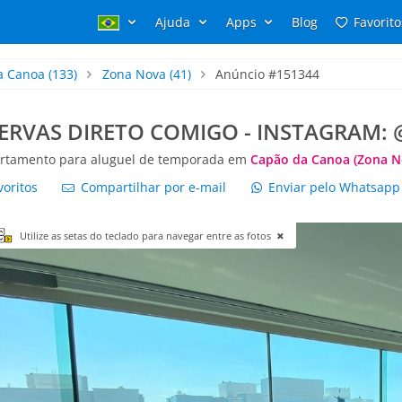
Ajuda
Apps
Blog
Favorito
a Canoa
(133)
Zona Nova
(41)
Anúncio #151344
ESERVAS DIRETO COMIGO - INSTAGRAM
rtamento para aluguel de temporada em
Capão da Canoa (Zona N
voritos
Compartilhar por e-mail
Enviar pelo Whatsap
Utilize as setas do teclado para navegar entre as fotos