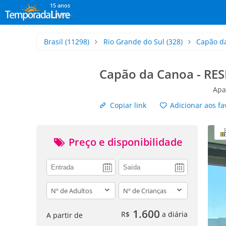
15 anos
Brasil
(11298)
Rio Grande do Sul
(328)
Capão d
Capão da Canoa - R
Apa
Copiar link
Adicionar aos fa
Preço e disponibilidade
adults
children
1.600
R$
a diária
A partir de