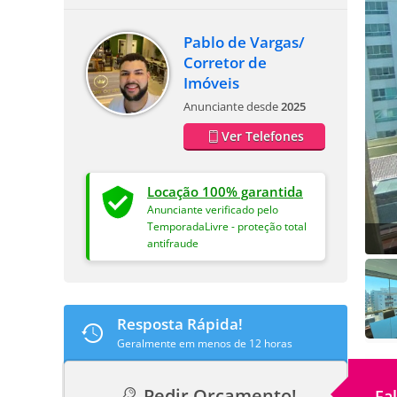
Pablo de Vargas/
Corretor de
Imóveis
Anunciante desde
2025
Ver Telefones
Locação 100% garantida
Anunciante verificado pelo
TemporadaLivre - proteção total
antifraude
Resposta Rápida!
Geralmente em menos de 12 horas
Pedir Orçamento!
Fa