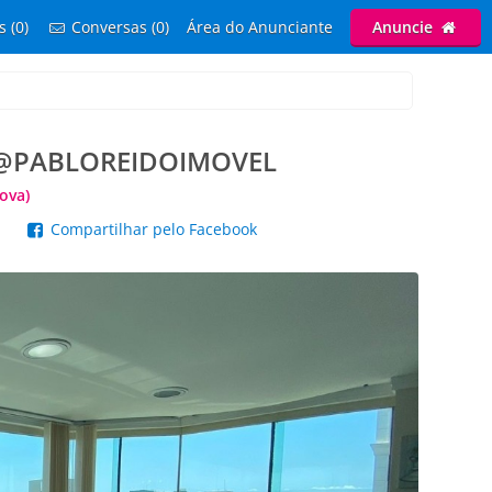
s (0)
Conversas (0)
Área do Anunciante
Anuncie
: @PABLOREIDOIMOVEL
ova)
p
Compartilhar pelo Facebook