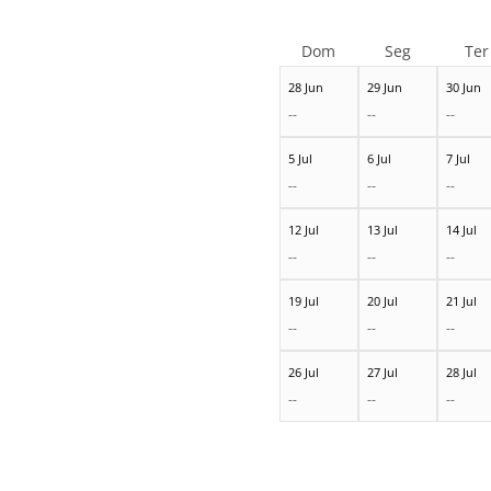
Dom
Seg
Ter
28 Jun
29 Jun
30 Jun
--
--
--
5 Jul
6 Jul
7 Jul
--
--
--
12 Jul
13 Jul
14 Jul
--
--
--
19 Jul
20 Jul
21 Jul
--
--
--
26 Jul
27 Jul
28 Jul
--
--
--