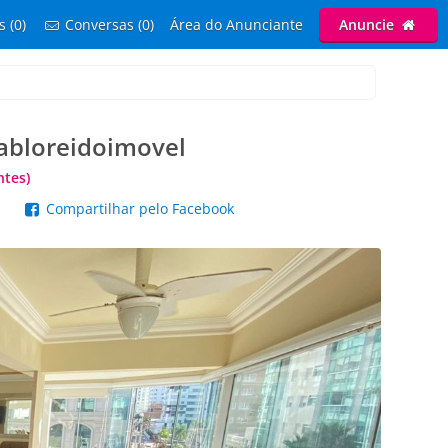
s (0)
Conversas (0)
Área do Anunciante
Anuncie
abloreidoimovel
tes)
p
Compartilhar pelo Facebook