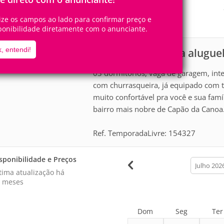
7
3
Pessoas
Quartos
lize os campos ao lado para confirmar preço e
1
Suíte
ponibilidade diretamente com o anunciante.
, entendi!
Apartamento para alugue
scrição
03 dormitórios, vaga de garagem, inte
com churrasqueira, já equipado com t
muito confortável pra você e sua famí
bairro mais nobre de Capão da Canoa
Ref. TemporadaLivre: 154327
sponibilidade e Preços
calendar
month
tima atualização há
 meses
Dom
Seg
Ter