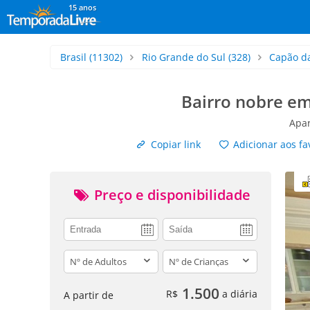
15 anos
Brasil
(11302)
Rio Grande do Sul
(328)
Capão d
Bairro nobre e
Apa
Copiar link
Adicionar aos fa
Preço e disponibilidade
adults
children
1.500
R$
a diária
A partir de