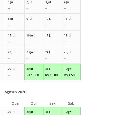
1 Jul
2 Jul
3 Jul
4 Jul
--
--
--
--
8 Jul
9 Jul
10 Jul
11 Jul
--
--
--
--
15 Jul
16 Jul
17 Jul
18 Jul
--
--
--
--
22 Jul
23 Jul
24 Jul
25 Jul
--
--
--
--
29 Jul
30 Jul
31 Jul
1 Ago
--
R$
1.500
R$
1.500
R$
1.500
Agosto 2026
Qua
Qui
Sex
Sáb
29 Jul
30 Jul
31 Jul
1 Ago