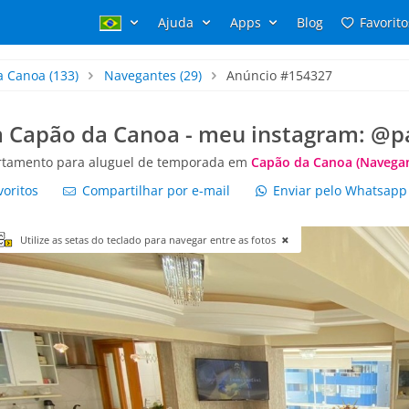
Ajuda
Apps
Blog
Favorito
a Canoa
(133)
Navegantes
(29)
Anúncio #154327
m Capão da Canoa - meu instagram: @p
rtamento para aluguel de temporada em
Capão da Canoa (Navegan
voritos
Compartilhar por e-mail
Enviar pelo Whatsap
Utilize as setas do teclado para navegar entre as fotos