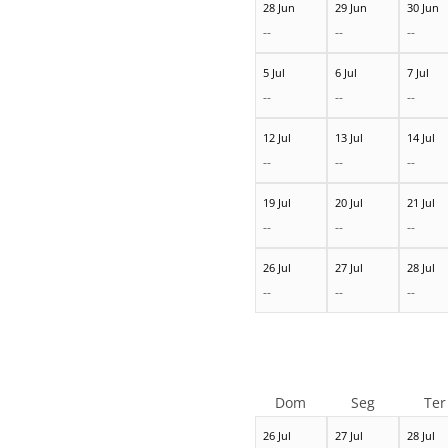
28 Jun
29 Jun
30 Jun
--
--
--
5 Jul
6 Jul
7 Jul
--
--
--
12 Jul
13 Jul
14 Jul
--
--
--
19 Jul
20 Jul
21 Jul
--
--
--
26 Jul
27 Jul
28 Jul
--
--
--
Dom
Seg
Ter
26 Jul
27 Jul
28 Jul