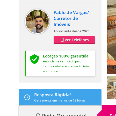
Pablo de Vargas/
Corretor de
Imóveis
Anunciante desde
2025
Ver Telefones
Locação 100% garantida
Anunciante verificado pelo
TemporadaLivre - proteção total
antifraude
Resposta Rápida!
Geralmente em menos de 12 horas
Pedir Orçamento!
Fa