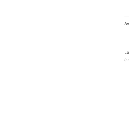
Av
Lo
(c