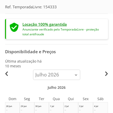
Ref. TemporadaLivre: 154333
Locação 100% garantida
Anunciante verificado pelo TemporadaLivre - proteção
total antifraude
Disponibilidade e Preços
Última atualização há
10 meses
calendar-
month
Julho 2026
Dom
Seg
Ter
Qua
Qui
Sex
Sáb
28 Jun
29 Jun
30 Jun
1 Jul
2 Jul
3 Jul
4 Jul
--
--
--
--
--
--
--