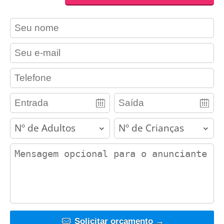
contact_name
contact_email
contact_phone
adults
children
contact_message
Solicitar orçamento →