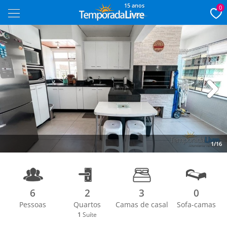
15 anos
0
Next
1/16
6
2
3
0
Pessoas
Quartos
Camas de casal
Sofa-camas
1
Suíte