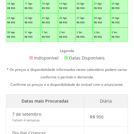
16 Ago
17 Ago
18 Ago
19 Ago
20 Ago
21 Ago
22 Ago
R$
950
R$
950
R$
950
R$
950
R$
950
R$
950
R$
950
23 Ago
24 Ago
25 Ago
26 Ago
27 Ago
28 Ago
29 Ago
R$
950
R$
950
R$
950
R$
950
R$
950
R$
950
R$
950
30 Ago
31 Ago
1 Set
2 Set
3 Set
4 Set
5 Set
R$
950
R$
950
R$
950
R$
950
R$
950
R$
950
R$
950
Legenda
Indisponível
Datas Disponíveis
* Os preços e disponibilidade informados neste calendário podem variar
conforme o período e demanda.
Confirme os preços e a disponibilidade do imóvel com o anunciante.
Datas mais Procuradas
Diária
7 de setembro
R$
950
Faltam 4 semanas
Dia das Crianças